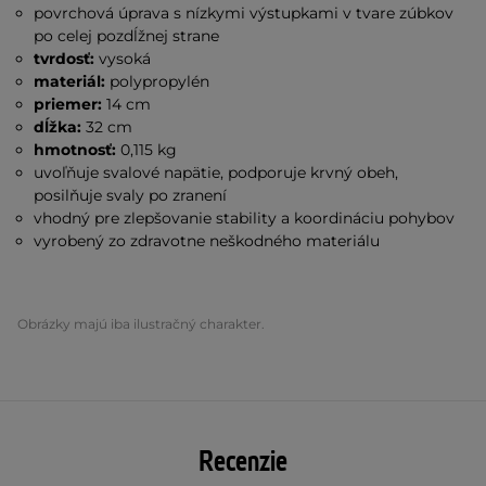
povrchová úprava s nízkymi výstupkami v tvare zúbkov
po celej pozdĺžnej strane
tvrdosť:
vysoká
materiál:
polypropylén
priemer:
14 cm
dĺžka:
32 cm
hmotnosť:
0,115 kg
uvoľňuje svalové napätie, podporuje krvný obeh,
posilňuje svaly po zranení
vhodný pre zlepšovanie stability a koordináciu pohybov
vyrobený zo zdravotne neškodného materiálu
Obrázky majú iba ilustračný charakter.
Recenzie