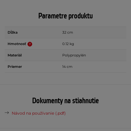
Parametre produktu
Dĺžka
32 cm
Hmotnosť
0.12 kg
Materiál
Polypropylén
Priemer
14 cm
Dokumenty na stiahnutie
Návod na používanie (.pdf)