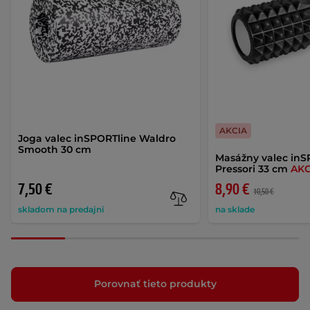
AKCIA
Joga valec inSPORTline Waldro
Smooth 30 cm
Masážny valec inS
Pressori 33 cm
AKC
7,50 €
8,90 €
10,50 €
skladom na predajni
na sklade
Porovnať tieto produkty