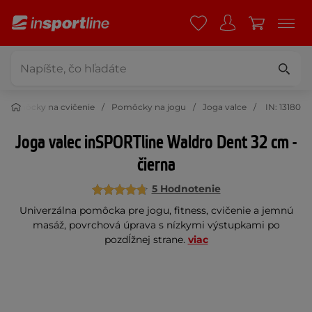
Pomôcky na cvičenie
Pomôcky na jogu
Joga valce
IN: 13180
Joga valec inSPORTline Waldro Dent 32 cm -
čierna
5 Hodnotenie
Univerzálna pomôcka pre jogu, fitness, cvičenie a jemnú
masáž, povrchová úprava s nízkymi výstupkami po
pozdĺžnej strane.
viac