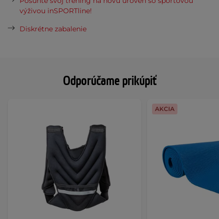
Posuňte svoj tréning na novú úroveň so športovou
výživou inSPORTline!
Diskrétne zabalenie
Odporúčame prikúpiť
AKCIA