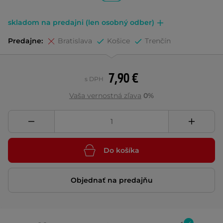
skladom na predajni (len osobný odber)
Predajne:
Bratislava
Košice
Trenčín
7,90 €
s DPH
Vaša vernostná zľava
0%
Do košíka
Objednať na predajňu