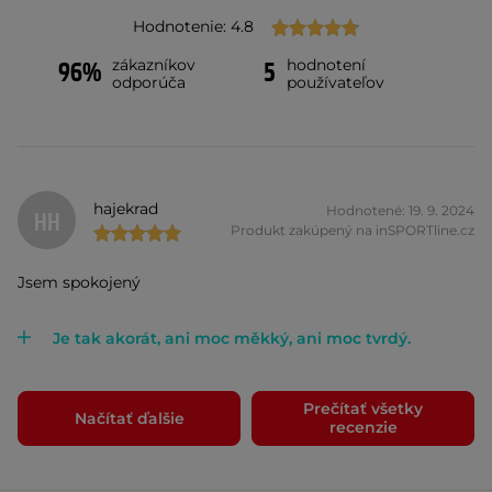
Hodnotenie: 4.8
zákazníkov
hodnotení
96%
5
odporúča
používateľov
hajekrad
Hodnotené: 19. 9. 2024
HH
Produkt zakúpený na inSPORTline.cz
Jsem spokojený
Je tak akorát, ani moc měkký, ani moc tvrdý.
Prečítať všetky
Načítať ďalšie
recenzie