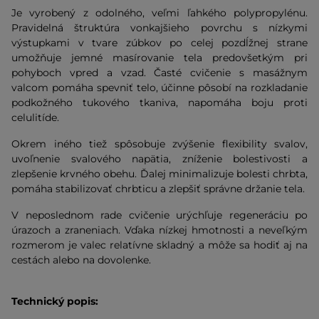
Je vyrobený z odolného, veľmi ľahkého polypropylénu.
Pravidelná štruktúra vonkajšieho povrchu s nízkymi
výstupkami v tvare zúbkov po celej pozdĺžnej strane
umožňuje jemné masírovanie tela predovšetkým pri
pohyboch vpred a vzad. Časté cvičenie s masážnym
valcom pomáha spevniť telo, účinne pôsobí na rozkladanie
podkožného tukového tkaniva, napomáha boju proti
celulitíde.
Okrem iného tiež spôsobuje zvýšenie flexibility svalov,
uvoľnenie svalového napätia, zníženie bolestivosti a
zlepšenie krvného obehu. Ďalej minimalizuje bolesti chrbta,
pomáha stabilizovať chrbticu a zlepšiť správne držanie tela.
V neposlednom rade cvičenie urýchľuje regeneráciu po
úrazoch a zraneniach. Vďaka nízkej hmotnosti a neveľkým
rozmerom je valec relatívne skladný a môže sa hodiť aj na
cestách alebo na dovolenke.
Technický popis: