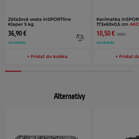
Záťažová vesta inSPORTline
Karimatka inSPOR
Klaper 5 kg
173x60x0,5 cm
AKC
36,90 €
10,50 €
19,90 €
na sklade
na sklade
+ Pridať do košíka
+ Pridať d
Alternatívy