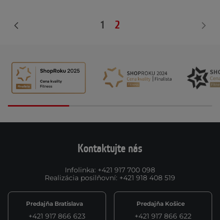
1
2
Kontaktujte nás
Infolinka
:
+421 917 700 098
Realizácia posilňovní
:
+421 918 408 519
Predajňa Bratislava
Predajňa Košice
+421 917 866 623
+421 917 866 622