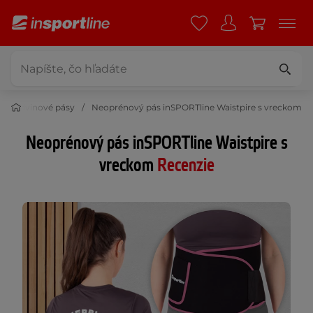
 a ľadvinové pásy
Neoprénový pás inSPORTline Waistpire s vreckom
Neoprénový pás inSPORTline Waistpire s
vreckom
Recenzie