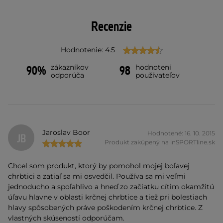
Recenzie
Hodnotenie: 4.5
zákazníkov
hodnotení
90%
98
odporúča
používateľov
Jaroslav Boor
Hodnotené: 16. 10. 2015
JB
Produkt zakúpený na inSPORTline.sk
Chcel som produkt, ktorý by pomohol mojej boľavej
chrbtici a zatiaľ sa mi osvedčil. Používa sa mi veľmi
jednoducho a spoľahlivo a hneď zo začiatku cítim okamžitú
úľavu hlavne v oblasti krčnej chrbtice a tiež pri bolestiach
hlavy spôsobených práve poškodením krčnej chrbtice. Z
vlastných skúseností odporúčam.