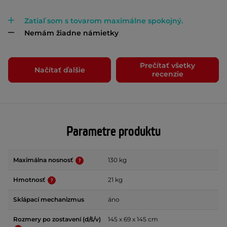
Zatiaľ som s tovarom maximálne spokojný.
Nemám žiadne námietky
Prečítať všetky
Načítať ďalšie
recenzie
Parametre produktu
Maximálna nosnosť
130 kg
Hmotnosť
21 kg
Sklápací mechanizmus
áno
Rozmery po zostavení (d/š/v)
145 x 69 x 145 cm