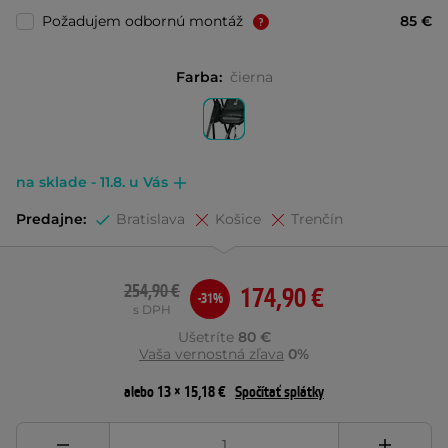
Požadujem odbornú montáž
85 €
Farba:
čierna
na sklade - 11.8. u Vás
Predajne:
Bratislava
Košice
Trenčín
254,90 €
174,90 €
-31%
s DPH
Ušetríte
80 €
Vaša vernostná zľava
0%
alebo 13 × 15,18 €
Spočítať splátky