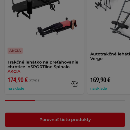
AKCIA
Autotrakčné lehát
Verge
Trakčné lehátko na preťahovanie
chrbtice inSPORTline Spinalo
AKCIA
174,90 €
169,90 €
207,90 €
na sklade
na sklade
Porovnať tieto produkty