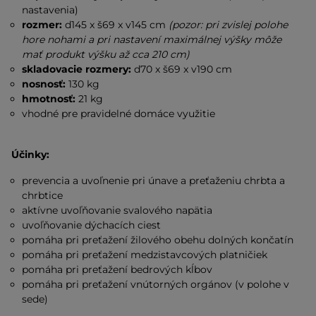
nastavenia)
rozmer:
d145 x š69 x v145 cm
(pozor: pri zvislej polohe
hore nohami a pri nastavení maximálnej výšky môže
mať produkt výšku až cca 210 cm)
skladovacie rozmery:
d70 x š69 x v190 cm
nosnosť:
130 kg
hmotnosť:
21 kg
vhodné pre pravidelné domáce využitie
Účinky:
prevencia a uvoľnenie pri únave a preťaženiu chrbta a
chrbtice
aktívne uvoľňovanie svalového napätia
uvoľňovanie dýchacích ciest
pomáha pri preťažení žilového obehu dolných končatín
pomáha pri preťažení medzistavcových platničiek
pomáha pri preťažení bedrových kĺbov
pomáha pri preťažení vnútorných orgánov (v polohe v
sede)