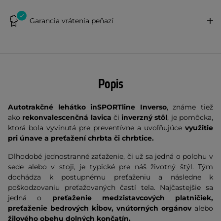
Garancia vrátenia peňazí
Popis
Autotrakčné lehátko inSPORTline Inverso
, známe tiež
ako
rekonvalescenčná lavica
či
inverzný stôl
, je pomôcka,
ktorá bola vyvinutá pre preventívne a uvoľňujúce
využitie
pri únave a preťažení chrbta či chrbtice.
Dlhodobé jednostranné zaťaženie, či už sa jedná o polohu v
sede alebo v stoji, je typické pre náš životný štýl. Tým
dochádza k postupnému preťaženiu a následne k
poškodzovaniu preťažovaných častí tela. Najčastejšie sa
jedná o
preťaženie medzistavcových platničiek,
preťaženie bedrových kĺbov, vnútorných orgánov
alebo
žilového obehu dolných končatín.