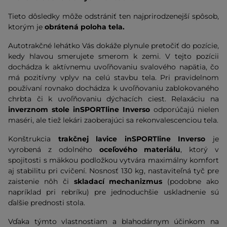
Tieto dôsledky môže odstrániť ten najprirodzenejší spôsob,
ktorým je
obrátená poloha tela.
Autotrakčné lehátko Vás dokáže plynule pretočiť do pozície,
kedy hlavou smerujete smerom k zemi. V tejto pozícii
dochádza k aktívnemu uvoľňovaniu svalového napätia, čo
má pozitívny vplyv na celú stavbu tela. Pri pravidelnom
používaní rovnako dochádza k uvoľňovaniu zablokovaného
chrbta či k uvoľňovaniu dýchacích ciest. Relaxáciu na
inverznom stole inSPORTline Inverso
odporúčajú nielen
maséri, ale tiež lekári zaoberajúci sa rekonvalescenciou tela.
Konštrukcia
trakčnej lavice inSPORTline Inverso
je
vyrobená z odolného
oceľového materiálu
, ktorý v
spojitosti s mäkkou podložkou vytvára maximálny komfort
aj stabilitu pri cvičení. Nosnosť 130 kg, nastaviteľná tyč pre
zaistenie nôh či
skladací mechanizmus
(podobne ako
napríklad pri rebríku) pre jednoduchšie uskladnenie sú
ďalšie prednosti stola.
Vďaka týmto vlastnostiam a blahodárnym účinkom na