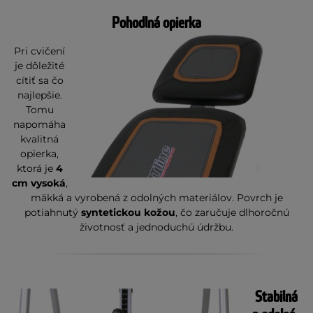
Pohodlná opierka
Pri cvičení
je dôležité
cítiť sa čo
najlepšie.
Tomu
napomáha
kvalitná
opierka,
ktorá je
4
cm vysoká
,
mäkká a vyrobená z odolných materiálov. Povrch je
potiahnutý
syntetickou kožou
, čo zaručuje dlhoročnú
životnosť a jednoduchú údržbu.
Stabilná