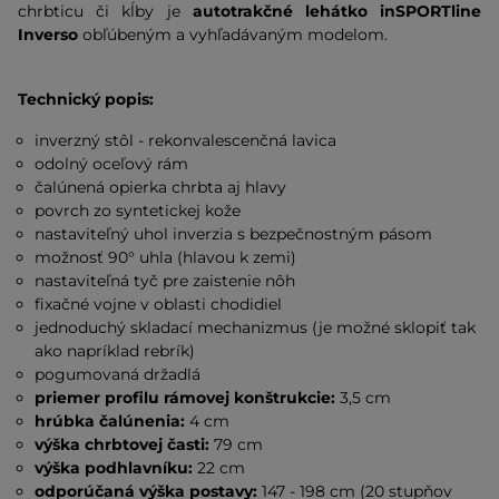
chrbticu či kĺby je
autotrakčné lehátko inSPORTline
Inverso
obľúbeným a vyhľadávaným modelom.
Technický popis:
inverzný stôl - rekonvalescenčná lavica
odolný oceľový rám
čalúnená opierka chrbta aj hlavy
povrch zo syntetickej kože
nastaviteľný uhol inverzia s bezpečnostným pásom
možnosť 90° uhla (hlavou k zemi)
nastaviteľná tyč pre zaistenie nôh
fixačné vojne v oblasti chodidiel
jednoduchý skladací mechanizmus (je možné sklopiť tak
ako napríklad rebrík)
pogumovaná držadlá
priemer profilu rámovej konštrukcie:
3,5 cm
hrúbka čalúnenia:
4 cm
výška chrbtovej časti:
79 cm
výška podhlavníku:
22 cm
odporúčaná výška postavy:
147 - 198 cm (20 stupňov