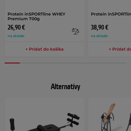
Protein inSPORTline WHEY
Protein inSPORTli
Premium 700g
26,90 €
38,90 €
na sklade
na sklade
+ Pridať do košíka
+ Pridať d
Alternatívy