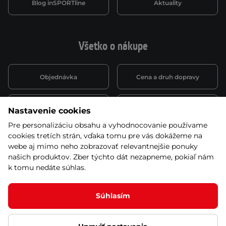
Blog inSPORTline
Aktuality
Všetko o nákupe
Objednávka
Cena a druh dopravy
Spôsob platby
Vernostný systém
Nastavenie cookies
Pre personalizáciu obsahu a vyhodnocovanie používame
cookies tretích strán, vďaka tomu pre vás dokážeme na
Montáž a servis
Reklamácie a záruka
webe aj mimo neho zobrazovať relevantnejšie ponuky
našich produktov. Zber týchto dát nezapneme, pokiaľ nám
k tomu nedáte súhlas.
Kariéra
Obchodné podmienky
Súhlasím