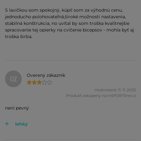
S lavičkou som spokojný, kúpil som za výhodnú cenu,
jednoducho polohovateľná,široké možnosti nastavenia,
stabilná konštrukcia, no uvítal by som troška kvalitnejšie
spracovanie tej opierky na cvičenie bicepsov - mohla byť aj
troška širšia.
Overený zákazník
OZ
Hodnotené: 11. 11. 2025
Produkt zakúpený na inSPORTline.cz
není pevný
lehký