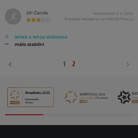
Jiří Černík
Hodnotené: 3. 3. 2025
JČ
Produkt zakúpený na inSPORTline.cz
lehká a lehce složitelná
málo stabilní
1
2