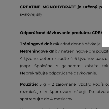
CREATINE MONOHYDRATE je určený pre:
š
svalovej sily
Odporúčané dávkovanie produktu CREAT
Tréningové dni:
základná denná dávka je 5 g 
Netréningové dni:
v netréningové dni použite
4 týždne, potom zaraďte 4-6 týždňov pauzu
(napr. Spoločne s gainerom, zaistíte tak 
Neprekračujte odporúčané dávkovanie.
Použitie:
5 g = 2 zarovnané lyžičky. Podľa 
rozmiešajte v športovom nápoji. Po otvore
spotrebujte do 4 mesiacov.