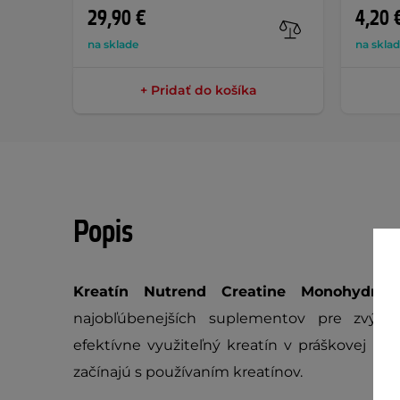
29,90 €
4,20 
na sklade
na skla
+ Pridať do košíka
Popis
Kreatín Nutrend Creatine Monohydrate
najobľúbenejších suplementov pre zvýšen
efektívne využiteľný kreatín v práškovej kon
začínajú s používaním kreatínov.