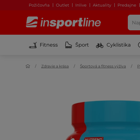
Požičovňa
Outlet
Inlive
Aktuality
Predajne
Fitness
Šport
Cyklistika
Zdravie a krása
Športová a fitness výživa
P