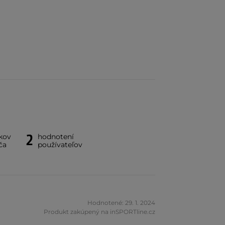
2
kov
hodnotení
ča
používateľov
Hodnotené: 29. 1. 2024
Produkt zakúpený na inSPORTline.cz