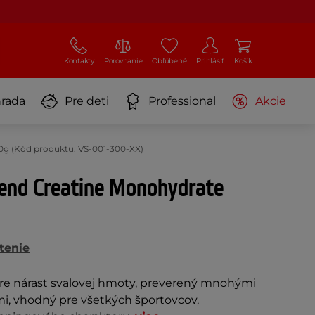
Kontakty
Porovnanie
Obľúbené
Prihlásiť
Košík
rada
Pre deti
Professional
Akcie
0g (Kód produktu: VS-001-300-XX)
rend Creatine Monohydrate
tenie
re nárast svalovej hmoty, preverený mnohými
mi, vhodný pre všetkých športovcov,