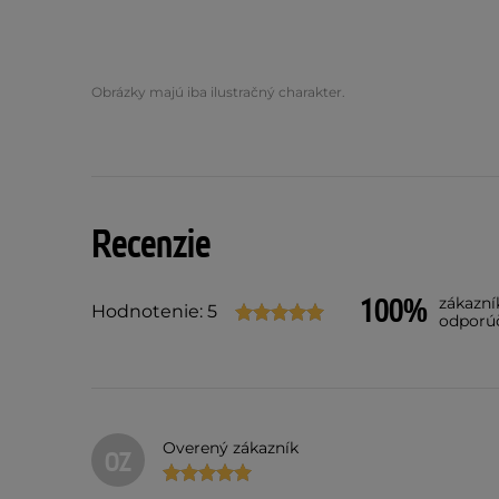
Obrázky majú iba ilustračný charakter.
Recenzie
100%
zákazní
Hodnotenie: 5
odporú
Overený zákazník
OZ