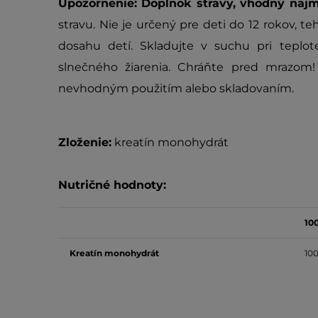
Upozornenie: Doplnok stravy, vhodný najm
stravu. Nie je určený pre deti do 12 rokov, t
dosahu detí. Skladujte v suchu pri tepl
slnečného žiarenia. Chráňte pred mrazom!
nevhodným použitím alebo skladovaním.
Zloženie:
kreatín monohydrát
Nutričné hodnoty:
10
Kreatín monohydrát
100