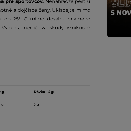
ä pre športovcov.
Nenahrádza pestrú
ehotné a dojčiace ženy. Ukladajte mimo
ote do 25° C mimo dosahu priameho
 Výrobca neručí za škody vzniknuté
0 g
Dávka - 5 g
 g
5 g