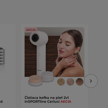
AKCIA
Dopra
Nasledujú
Čistiaca kefka na pleť 2v1
Masáž
ed
inSPORTline Cerluci
AKCIA
inSPOR