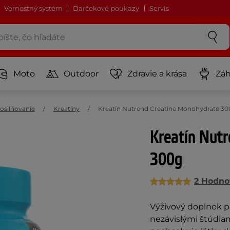
Vernostný systém
Darčekové poukazy
Servis
Moto
Outdoor
Zdravie a krása
Záh
osilňovanie
Kreatíny
Kreatín Nutrend Creatine Monohydrate 30
Kreatín Nut
300g
2 Hodno
Výživový doplnok p
nezávislými štúdia