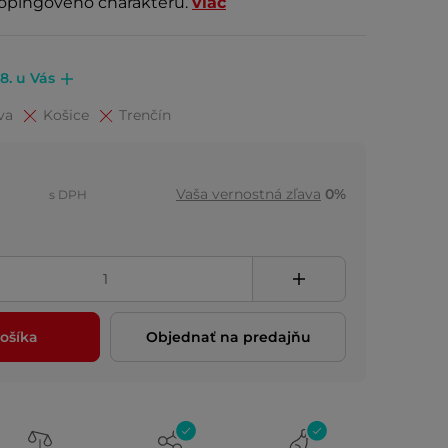
dopingového charakteru.
viac
.8. u Vás
va
Košice
Trenčín
Vaša vernostná zľava
0%
s DPH
ošíka
Objednať na predajňu