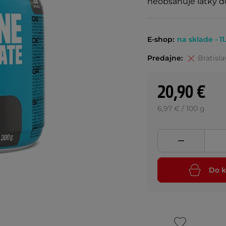
neobsahuje látky 
E-shop:
na sklade - 11
Predajne:
Bratisla
20,90 €
6,97 € / 100 g
Do k