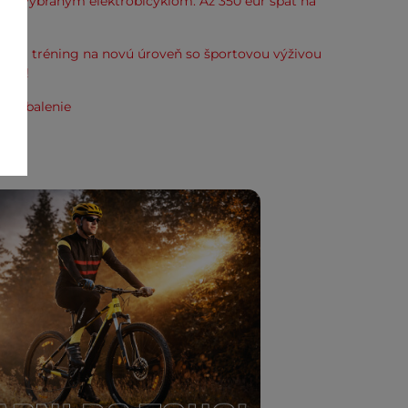
k k vybraným elektrobicyklom. Až 350 eur späť na
kup.
svoj tréning na novú úroveň so športovou výživou
line!
e zabalenie