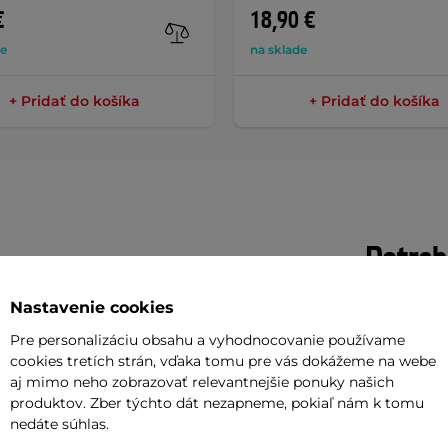
€
18,90 €
de
na sklade
+ Pridať do košíka
+ Pridať do košíka
Potreb
Nastavenie cookies
Vaša do
je 100% čistá forma jedného z
požičov
Pre personalizáciu obsahu a vyhodnocovanie používame
ie svalovej sily. Vysoko funkčný a
cookies tretích strán, vďaka tomu pre vás dokážeme na webe
aj mimo neho zobrazovať relevantnejšie ponuky našich
zistencii vhodný pre športovcov, ktorí
Odpor
produktov. Zber týchto dát nezapneme, pokiaľ nám k tomu
nedáte súhlas.