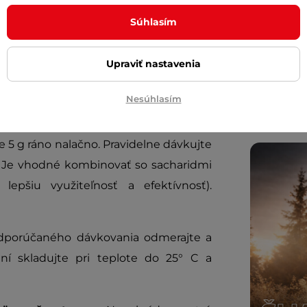
Cashbac
ďalší ná
portovcov, ktorí sa usilujú o zvýšenie
Súhlasím
Posuňte 
inSPORT
Upraviť nastavenia
Diskrétn
INE MONOHYDRATE:
Nesúhlasím
(2 zarovnané lyžičky) po tréningu.
 5 g ráno nalačno. Pravidelne dávkujte
. Je vhodné kombinovať so sacharidmi
lepšiu využiteľnosť a efektívnosť).
odporúčaného dávkovania odmerajte a
ní skladujte pri teplote do 25° C a