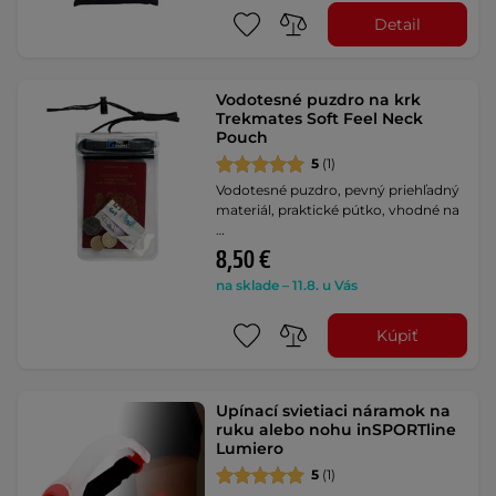
Detail
Vodotesné puzdro na krk
Trekmates Soft Feel Neck
Pouch
5
(1)
Vodotesné puzdro, pevný priehľadný
materiál, praktické pútko, vhodné na
…
8,50 €
na sklade – 11.8. u Vás
Kúpiť
Upínací svietiaci náramok na
ruku alebo nohu inSPORTline
Lumiero
5
(1)