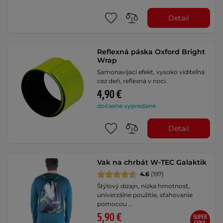
Detail
Reflexná páska Oxford Bright
Wrap
Samonavíjací efekt, vysoko viditeľná
cez deň, reflexná v noci.
4,90 €
dočasne vypredané
Detail
Vak na chrbát W-TEC Galaktik
4.6
(197)
Štýlový dizajn, nízka hmotnosť,
univerzálne použitie, sťahovanie
pomocou …
5,90 €
SUPER