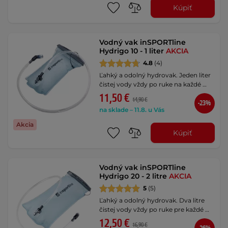
Kúpiť
Vodný vak inSPORTline
Hydrigo 10 - 1 liter
AKCIA
4.8
(4)
Ľahký a odolný hydrovak. Jeden liter
čistej vody vždy po ruke na každé …
11,50 €
14,90 €
-23%
na sklade – 11.8. u Vás
Akcia
Kúpiť
Vodný vak inSPORTline
Hydrigo 20 - 2 litre
AKCIA
5
(5)
Ľahký a odolný hydrovak. Dva litre
čistej vody vždy po ruke pre každé …
12,50 €
16,90 €