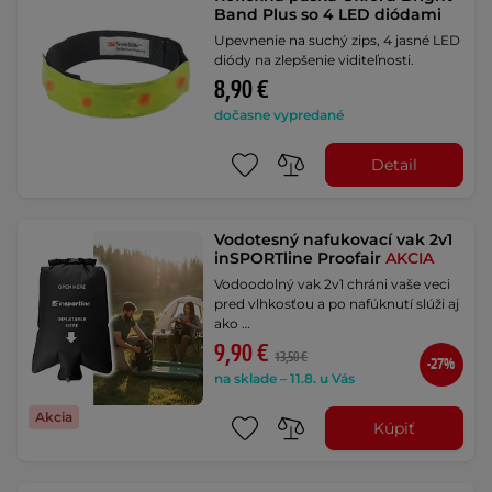
Band Plus so 4 LED diódami
Upevnenie na suchý zips, 4 jasné LED
diódy na zlepšenie viditeľnosti.
8,90 €
dočasne vypredané
Detail
Vodotesný nafukovací vak 2v1
inSPORTline Proofair
AKCIA
Vodoodolný vak 2v1 chráni vaše veci
pred vlhkosťou a po nafúknutí slúži aj
ako …
9,90 €
13,50 €
-27%
na sklade – 11.8. u Vás
Akcia
Kúpiť