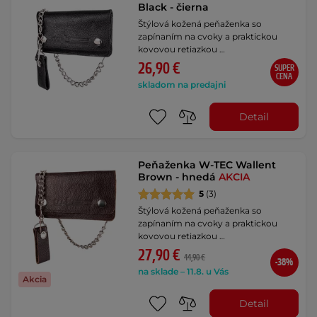
Black - čierna
Štýlová kožená peňaženka so
zapínaním na cvoky a praktickou
kovovou retiazkou …
26,90 €
SUPER
CENA
skladom na predajni
Detail
Peňaženka W-TEC Wallent
Brown - hnedá
AKCIA
5
(3)
Štýlová kožená peňaženka so
zapínaním na cvoky a praktickou
kovovou retiazkou …
27,90 €
44,90 €
-38%
na sklade – 11.8. u Vás
Akcia
Detail