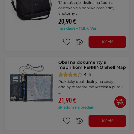
Táto taška je ideálna na šport a
cestovanie a ponúka prehľadný
vnútorný …
20,90 €
na sklade – 11.8. u Vás
Kúpiť
Obal na dokumenty s
mapníkom FERRINO Shell Map
4
(1)
Praktický obal ideálny na cesty,
odolný materiál, rad vreciek a pútok,
…
21,90 €
SUPER
CENA
skladom na predajni
Kúpiť