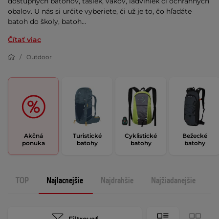
dostupných batohov, tašiek, vakov, ľadviniek či ochranných
obalov. U nás si určite vyberiete, či už je to, čo hľadáte
batoh do školy, batoh...
Čítať viac
Outdoor
Akčná
Turistické
Cyklistické
Bežecké
ponuka
batohy
batohy
batohy
TOP
Najlacnejšie
Najdrahšie
Najžiadanejšie
N
Filtrovať