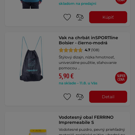
CENA
skladom na predajni
Kúpiť
Vak na chrbát inSPORTline
Bolsier - čierno-modrá
4.7
(108)
Štýlový dizajn, nízka hmotnosť,
univerzálne použitie, sťahovanie
pomocou …
5,90 €
SUPER
CENA
na sklade – 11.8. u Vás
Detail
Vodotesný obal FERRINO
Impremeabile S
Vodotesné puzdro, pevný priehľadný
materiál, praktické pútko, vhodné na