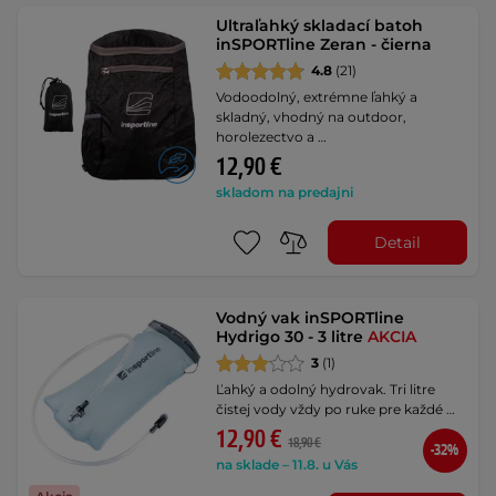
Ultraľahký skladací batoh
inSPORTline Zeran - čierna
4.8
(21)
Vodoodolný, extrémne ľahký a
skladný, vhodný na outdoor,
horolezectvo a …
12,90 €
skladom na predajni
Detail
Vodný vak inSPORTline
Hydrigo 30 - 3 litre
AKCIA
3
(1)
Ľahký a odolný hydrovak. Tri litre
čistej vody vždy po ruke pre každé …
12,90 €
18,90 €
-32%
na sklade – 11.8. u Vás