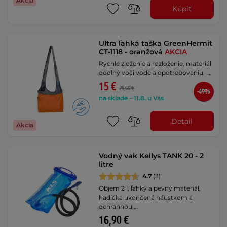
Akcia
Kúpiť
Ultra ľahká taška GreenHermit
CT-1118 - oranžová
AKCIA
Rýchle zloženie a rozloženie, materiál
odolný voči vode a opotrebovaniu, …
15 €
29,60 €
-49%
na sklade – 11.8. u Vás
Detail
Akcia
Vodný vak Kellys TANK 20 - 2
litre
4.7
(3)
Objem 2 l, ľahký a pevný materiál,
hadička ukončená náustkom a
ochrannou …
16,90 €