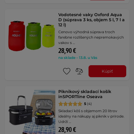
Vodotesné vaky Oxford Aqua
D (súprava 3 ks, objem 5 l, 7 l a
12 l)
Cenovo výhodná súprava troch
farebne rozlíšených nepremokavých
vakov s …
28,90 €
na sklade – 13.8. u Vás
Kúpiť
Piknikový skladací košík
inSPORTline Oseava
5
(4)
Skladací kôš s objemom 20 litrov
ideálny na nákupy aj piknik v prírode.
Udrží …
28,90 €