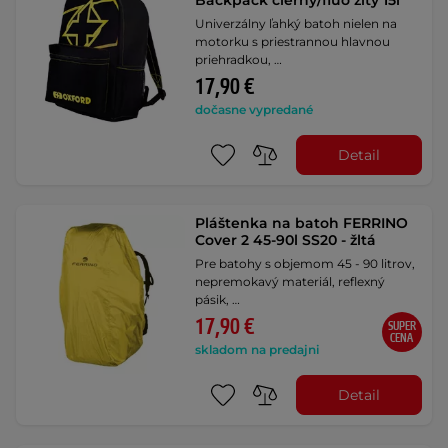
Backpack čierny/fluo žltý 15l
Univerzálny ľahký batoh nielen na
motorku s priestrannou hlavnou
priehradkou, …
17,90 €
dočasne vypredané
Detail
Pláštenka na batoh FERRINO
Cover 2 45-90l SS20 - žltá
Pre batohy s objemom 45 - 90 litrov,
nepremokavý materiál, reflexný
pásik, …
17,90 €
SUPER
CENA
skladom na predajni
Detail