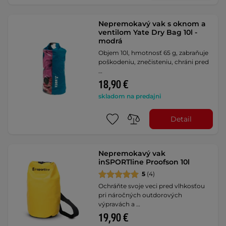
Nepremokavý vak s oknom a
ventilom Yate Dry Bag 10l -
modrá
Objem 10l, hmotnosť 65 g, zabraňuje
poškodeniu, znečisteniu, chráni pred
…
18,90 €
skladom na predajni
Detail
Nepremokavý vak
inSPORTline Proofson 10l
5
(4)
Ochráňte svoje veci pred vlhkosťou
pri náročných outdorových
výpravách a …
19,90 €