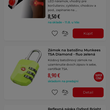
LED náramok, vhodný pre
korčuliarov, cyklistov, chodcov a
pod., zapínanie na …
8,50 €
na sklade – 11.8. u Vás
Kúpiť
Zámok na batožinu Munkees
TSA Diamond - fluo zelená
Kódový batožinový zámok na
uzamknutie dvoch zipsov k sebe,
certifikát TSA.
8,90 €
SUPER
CENA
skladom na predajni
Detail
Reflexná páska Oxford Bright