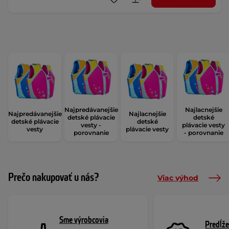
Najpredávanejšie
Najlacnejšie
Najpredávanejšie
Najlacnejšie
detské plávacie
detské
detské plávacie
detské
vesty -
plávacie vesty
vesty
plávacie vesty
porovnanie
- porovnanie
Prečo nakupovať u nás?
Viac výhod
Sme výrobcovia
Predĺže