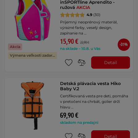
inSPORTline Aprendito -
ružová
AKCIA
4.9
(30)
Príjemný neoprénový materiál,
výrazné farby, veselý design,
zapínanie na …
15,90 €
22,90 €
-31%
Akcia
na sklade – 10.8. u Vás
Výmena veľkosti zadarmo
Detail
Detská plávacia vesta Hiko
Baby V.2
Certifikovaná vesta pre deti, pomáha
v pretočení na chrbát, golier drží
hlavu …
69,90 €
skladom na predajni
Detail