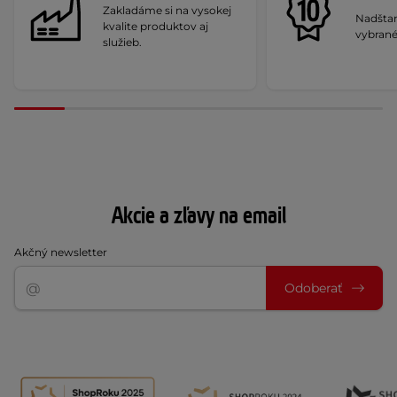
Zakladáme si na vysokej
Nadšta
kvalite produktov aj
vybrané
služieb.
Akcie a zľavy na email
Akčný newsletter
Odoberať