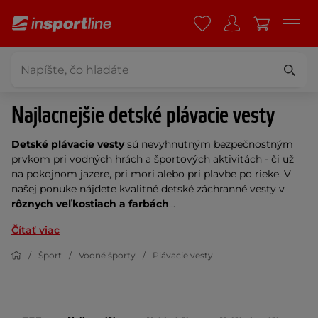
Najlacnejšie detské plávacie vesty
Detské plávacie vesty
sú nevyhnutným bezpečnostným
prvkom pri vodných hrách a športových aktivitách - či už
na pokojnom jazere, pri mori alebo pri plavbe po rieke. V
našej ponuke nájdete kvalitné detské záchranné vesty v
rôznych veľkostiach a farbách
...
Čítať viac
Šport
Vodné športy
Plávacie vesty