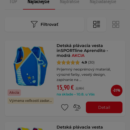
TOP
Najlacnejšie
Najdrahšie
Najžiadanejšie
N
Filtrovať
Detská plávacia vesta
inSPORTline Aprendito -
modrá
AKCIA
4.9
(30)
Príjemný neoprénový materiál,
výrazné farby, veselý design,
zapínanie na …
15,90 €
22,90 €
-31%
Akcia
na sklade – 10.8. u Vás
Výmena veľkosti zadarmo
Detail
Detská plávacia vesta