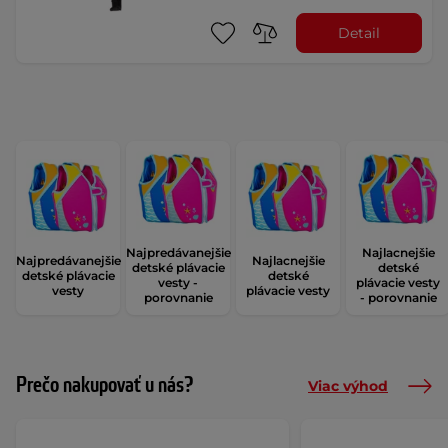
Detail
Najpredávanejšie
Najlacnejšie
Najpredávanejšie
Najlacnejšie
detské plávacie
detské
detské plávacie
detské
vesty -
plávacie vesty
vesty
plávacie vesty
porovnanie
- porovnanie
Prečo nakupovať u nás?
Viac výhod