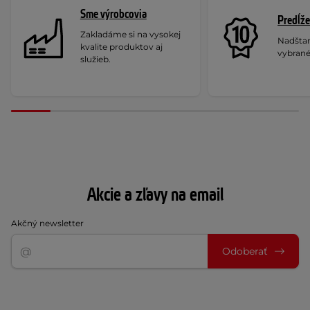
Sme výrobcovia
Predĺže
Zakladáme si na vysokej
Nadšta
kvalite produktov aj
vybrané
služieb.
Akcie a zľavy na email
Akčný newsletter
Odoberať