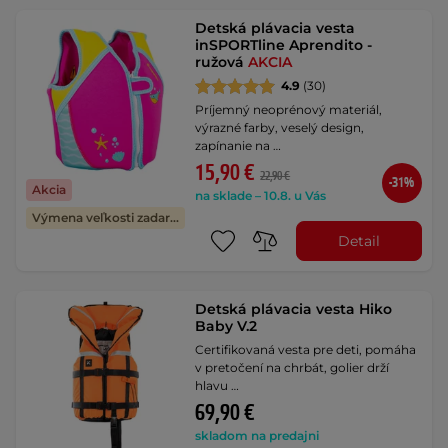
Detská plávacia vesta
inSPORTline Aprendito -
ružová
AKCIA
4.9
(30)
Príjemný neoprénový materiál,
výrazné farby, veselý design,
zapínanie na …
15,90 €
22,90 €
-31%
Akcia
na sklade – 10.8. u Vás
Výmena veľkosti zadarmo
Detail
Detská plávacia vesta Hiko
Baby V.2
Certifikovaná vesta pre deti, pomáha
v pretočení na chrbát, golier drží
hlavu …
69,90 €
skladom na predajni