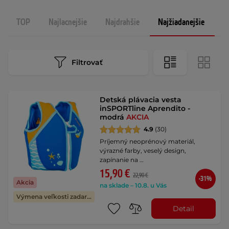
TOP
Najlacnejšie
Najdrahšie
Najžiadanejšie
N
Filtrovať
Detská plávacia vesta
inSPORTline Aprendito -
modrá
AKCIA
4.9
(30)
Príjemný neoprénový materiál,
výrazné farby, veselý design,
zapínanie na …
15,90 €
22,90 €
-31%
Akcia
na sklade – 10.8. u Vás
Výmena veľkosti zadarmo
Detail