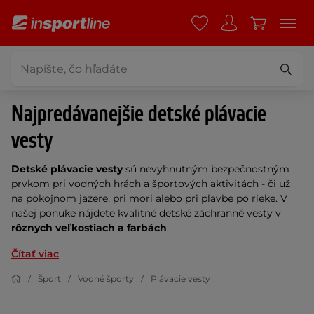
Najpredávanejšie detské plávacie
vesty
Detské plávacie vesty
sú nevyhnutným bezpečnostným
prvkom pri vodných hrách a športových aktivitách - či už
na pokojnom jazere, pri mori alebo pri plavbe po rieke. V
našej ponuke nájdete kvalitné detské záchranné vesty v
rôznych veľkostiach a farbách
...
Čítať viac
Šport
Vodné športy
Plávacie vesty