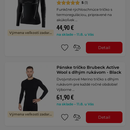
5
(1)
Funkčné rýchloschnúce tričko s
termoreguláciou, pripravené na
akúkoľvek …
44,90 €
Výmena veľkosti zadarmo
na sklade – 11.8. u Vás
Detail
Pánske tričko Brubeck Active
Wool s dlhým rukávom - Black
Dvojvrstvové Merino tričko s dlhým
rukávom pre každé ročné obdobie!
Výborne …
61,90 €
na sklade – 11.8. u Vás
Výmena veľkosti zadarmo
Detail