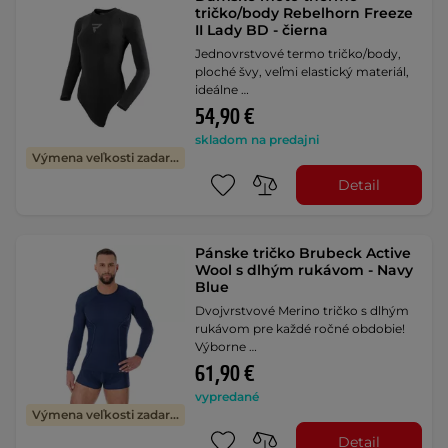
tričko/body Rebelhorn Freeze
II Lady BD - čierna
Jednovrstvové termo tričko/body,
ploché švy, veľmi elastický materiál,
ideálne …
54,90 €
skladom na predajni
Výmena veľkosti zadarmo
Detail
Pánske tričko Brubeck Active
Wool s dlhým rukávom - Navy
Blue
Dvojvrstvové Merino tričko s dlhým
rukávom pre každé ročné obdobie!
Výborne …
61,90 €
vypredané
Výmena veľkosti zadarmo
Detail