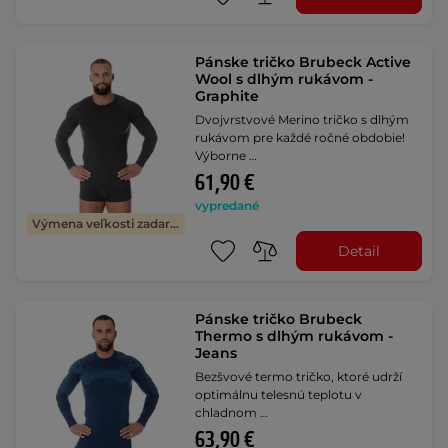
Pánske tričko Brubeck Active
Wool s dlhým rukávom -
Graphite
Dvojvrstvové Merino tričko s dlhým
rukávom pre každé ročné obdobie!
Výborne …
61,90 €
vypredané
Výmena veľkosti zadarmo
Detail
Pánske tričko Brubeck
Thermo s dlhým rukávom -
Jeans
Bezšvové termo tričko, ktoré udrží
optimálnu telesnú teplotu v
chladnom …
63,90 €