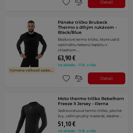
Detail
Pánske tričko Brubeck
Thermo s dlhým rukávom -
Black/Blue
Bezšvové termo tričko, ktoré udrží
optimálnu telesnú teplotu v
chladnom …
63,90 €
na sklade – 11.8. u Vás
Výmena veľkosti zadarmo
Detail
Moto thermo tričko Rebelhorn
Freeze II Jersey - čierna
Jednovrstvové termo tričko, ploché
švy, veľmi pružný materiál, ideálne …
51,10 €
na sklade – 11.8. u Vás