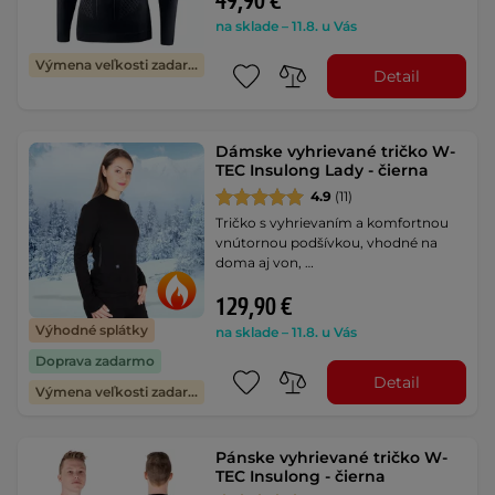
49,90 €
na sklade – 11.8. u Vás
Výmena veľkosti zadarmo
Detail
Dámske vyhrievané tričko W-
TEC Insulong Lady - čierna
4.9
(11)
Tričko s vyhrievaním a komfortnou
vnútornou podšívkou, vhodné na
doma aj von, …
129,90 €
Výhodné splátky
na sklade – 11.8. u Vás
Doprava zadarmo
Detail
Výmena veľkosti zadarmo
Pánske vyhrievané tričko W-
TEC Insulong - čierna