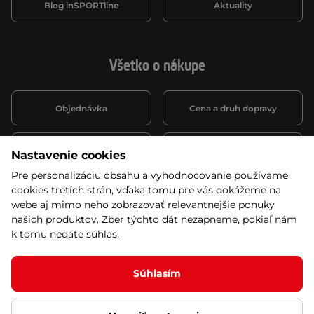
Blog inSPORTline
Aktuality
Všetko o nákupe
Objednávka
Cena a druh dopravy
Spôsob platby
Vernostný systém
Nastavenie cookies
Pre personalizáciu obsahu a vyhodnocovanie používame
cookies tretích strán, vďaka tomu pre vás dokážeme na
Montáž a servis
Reklamácie a záruka
webe aj mimo neho zobrazovať relevantnejšie ponuky
našich produktov. Zber týchto dát nezapneme, pokiaľ nám
k tomu nedáte súhlas.
Kariéra
Obchodné podmienky
Súhlasím