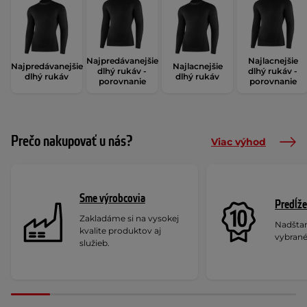
Najpredávanejšie
Najlacnejšie
Najpredávanejšie
Najlacnejšie
dlhý rukáv -
dlhý rukáv -
dlhý rukáv
dlhý rukáv
porovnanie
porovnanie
Prečo nakupovať u nás?
Viac výhod
Sme výrobcovia
Predĺže
Zakladáme si na vysokej
Nadšta
kvalite produktov aj
vybrané
služieb.