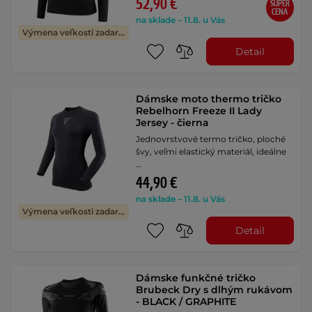
52,90 €
SUPER
CENA
na sklade – 11.8. u Vás
Výmena veľkosti zadarmo
Detail
Dámske moto thermo tričko
Rebelhorn Freeze II Lady
Jersey - čierna
Jednovrstvové termo tričko, ploché
švy, veľmi elastický materiál, ideálne
…
44,90 €
na sklade – 11.8. u Vás
Výmena veľkosti zadarmo
Detail
Dámske funkčné tričko
Brubeck Dry s dlhým rukávom
- BLACK / GRAPHITE