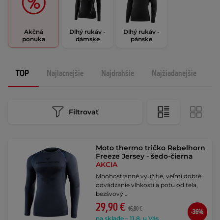
Akčná
Dlhý rukáv -
Dlhý rukáv -
ponuka
dámske
pánske
TOP
Najlacnejšie
Najdrahšie
Najžiadanejšie
N
Filtrovať
Moto thermo tričko Rebelhorn
Freeze Jersey - šedo-čierna
AKCIA
Mnohostranné využitie, veľmi dobré
odvádzanie vlhkosti a potu od tela,
bezšvový …
29,90 €
46,80 €
-36%
na sklade – 11.8. u Vás