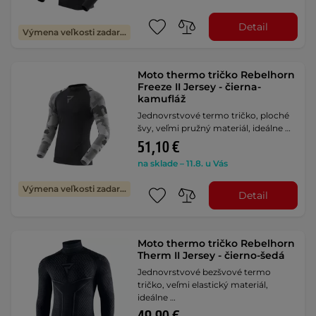
Detail
Výmena veľkosti zadarmo
Moto thermo tričko Rebelhorn
Freeze II Jersey - čierna-
kamufláž
Jednovrstvové termo tričko, ploché
švy, veľmi pružný materiál, ideálne …
51,10 €
na sklade – 11.8. u Vás
Výmena veľkosti zadarmo
Detail
Moto thermo tričko Rebelhorn
Therm II Jersey - čierno-šedá
Jednovrstvové bezšvové termo
tričko, veľmi elastický materiál,
ideálne …