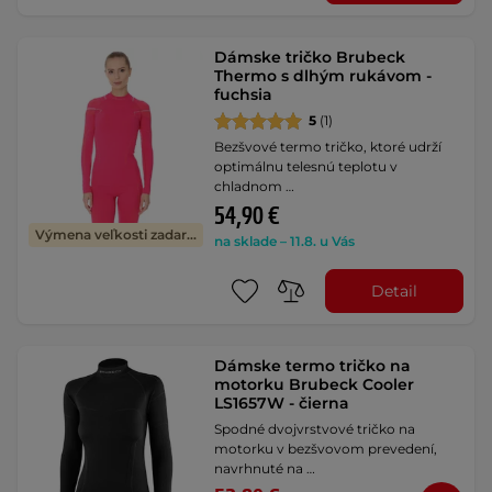
Dámske tričko Brubeck
Thermo s dlhým rukávom -
fuchsia
5
(1)
Bezšvové termo tričko, ktoré udrží
optimálnu telesnú teplotu v
chladnom …
54,90 €
Výmena veľkosti zadarmo
na sklade – 11.8. u Vás
Detail
Dámske termo tričko na
motorku Brubeck Cooler
LS1657W - čierna
Spodné dvojvrstvové tričko na
motorku v bezšvovom prevedení,
navrhnuté na …