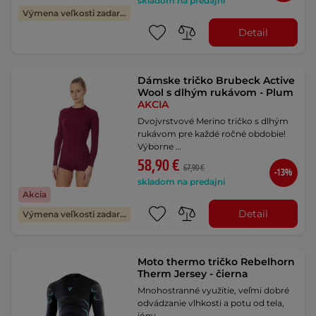
skladom na predajni
Výmena veľkosti zadarmo
Detail
Dámske tričko Brubeck Active
Wool s dlhým rukávom - Plum
AKCIA
Dvojvrstvové Merino tričko s dlhým
rukávom pre každé ročné obdobie!
Výborne …
58,90 €
67,90 €
-13%
skladom na predajni
Akcia
Detail
Výmena veľkosti zadarmo
Moto thermo tričko Rebelhorn
Therm Jersey - čierna
Mnohostranné využitie, veľmi dobré
odvádzanie vlhkosti a potu od tela,
ióny …