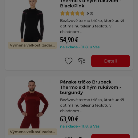
Thermo s dlhým rukávom -
Black/Pink
5
(1)
Bezšvové termo tričko, ktoré udrží
optimálnu telesnú teplotu v
chladnom …
54,90 €
Výmena veľkosti zadarmo
na sklade – 11.8. u Vás
Detail
Pánske tričko Brubeck
Thermo s dlhým rukávom -
burgundy
Bezšvové termo tričko, ktoré udrží
optimálnu telesnú teplotu v
chladnom …
63,90 €
na sklade – 11.8. u Vás
Výmena veľkosti zadarmo