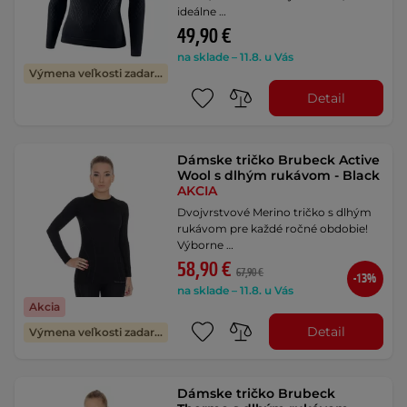
ideálne …
49,90 €
na sklade – 11.8. u Vás
Výmena veľkosti zadarmo
Detail
Dámske tričko Brubeck Active
Wool s dlhým rukávom - Black
AKCIA
Dvojvrstvové Merino tričko s dlhým
rukávom pre každé ročné obdobie!
Výborne …
58,90 €
67,90 €
-13%
na sklade – 11.8. u Vás
Akcia
Detail
Výmena veľkosti zadarmo
Dámske tričko Brubeck