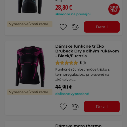
28,80 €
SUPER
CENA
skladom na predajni
Výmena veľkosti zadarmo
Detail
Dámske funkčné tričko
Brubeck Dry s dlhým rukávom
- Black/Fuchsia
5
(1)
Funkčné rýchloschnúce tričko s
termoreguláciou, pripravené na
akúkoľvek …
44,90 €
Výmena veľkosti zadarmo
dočasne vypredané
Detail
Dámske moto thermo