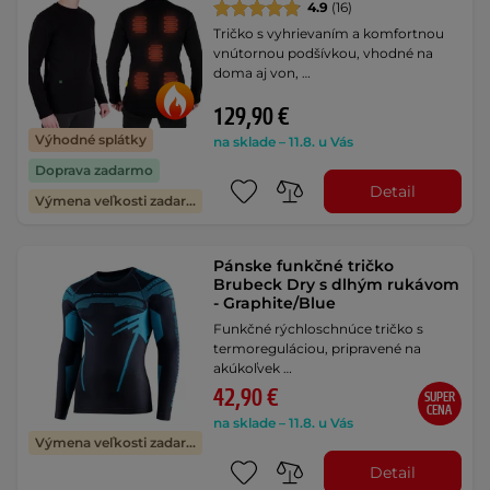
4.9
(16)
Tričko s vyhrievaním a komfortnou
vnútornou podšívkou, vhodné na
doma aj von, …
129,90 €
Výhodné splátky
na sklade – 11.8. u Vás
Doprava zadarmo
Detail
Výmena veľkosti zadarmo
Pánske funkčné tričko
Brubeck Dry s dlhým rukávom
- Graphite/Blue
Funkčné rýchloschnúce tričko s
termoreguláciou, pripravené na
akúkoľvek …
42,90 €
SUPER
CENA
na sklade – 11.8. u Vás
Výmena veľkosti zadarmo
Detail