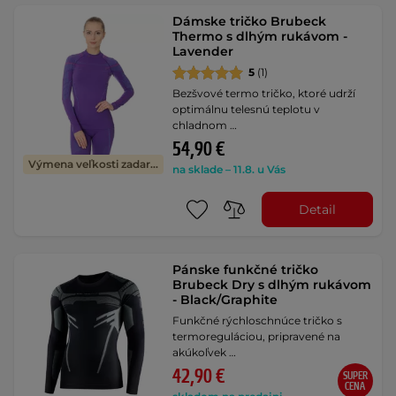
Dámske tričko Brubeck
Thermo s dlhým rukávom -
Lavender
5
(1)
Bezšvové termo tričko, ktoré udrží
optimálnu telesnú teplotu v
chladnom …
54,90 €
Výmena veľkosti zadarmo
na sklade – 11.8. u Vás
Detail
Pánske funkčné tričko
Brubeck Dry s dlhým rukávom
- Black/Graphite
Funkčné rýchloschnúce tričko s
termoreguláciou, pripravené na
akúkoľvek …
42,90 €
SUPER
CENA