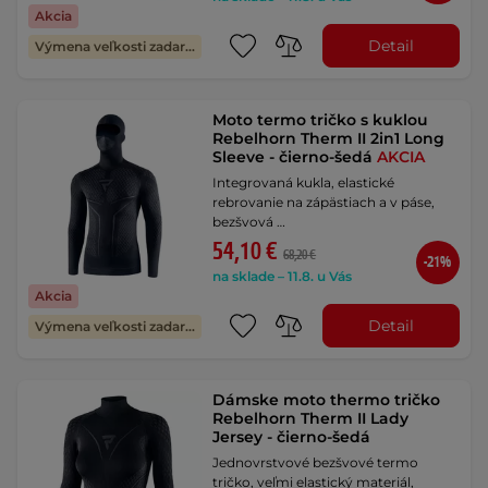
Akcia
Detail
Výmena veľkosti zadarmo
Moto termo tričko s kuklou
Rebelhorn Therm II 2in1 Long
Sleeve - čierno-šedá
AKCIA
Integrovaná kukla, elastické
rebrovanie na zápästiach a v páse,
bezšvová …
54,10 €
68,20 €
-21%
na sklade – 11.8. u Vás
Akcia
Detail
Výmena veľkosti zadarmo
Dámske moto thermo tričko
Rebelhorn Therm II Lady
Jersey - čierno-šedá
Jednovrstvové bezšvové termo
tričko, veľmi elastický materiál,