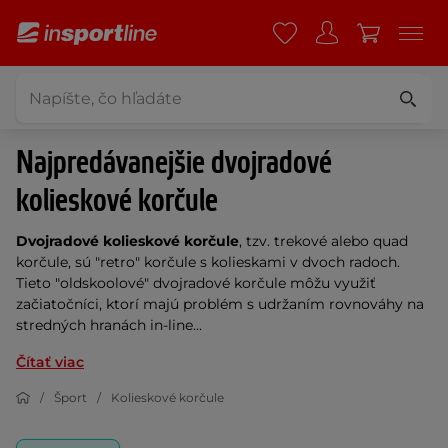
Najpredávanejšie dvojradové
kolieskové korčule
Dvojradové kolieskové korčule
, tzv. trekové alebo quad
korčule, sú "retro" korčule s kolieskami v dvoch radoch.
Tieto "oldskoolové" dvojradové korčule môžu využiť
začiatočníci, ktorí majú problém s udržaním rovnováhy na
stredných hranách in-line...
Čítať viac
Šport
Kolieskové korčule