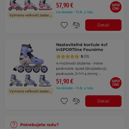
57,90 €
SUPER
CENA
na sklade – 11.8. u Vás
Výmena veľkosti zadarmo
Detail
Nastaviteľné korčule 4v1
inSPORTline Foursimo
5
(13)
4 možnosti zloženia - inline
podvozok, quad (dvojradový)
podvozok, 2+1+1 a zimný …
51,90 €
SUPER
CENA
na sklade – 11.8. u Vás
Výmena veľkosti zadarmo
Detail
Potrebujete radu?