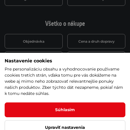
Všetko o nákupe
Objednávka
Cena a druh dopravy
Spôsob platby
Vernostný systém
Nastavenie cookies
Pre personalizáciu obsahu a vyhodnocovanie používame
cookies tretích strán, vďaka tomu pre vás dokážeme na
Montáž a servis
Reklamácie a záruka
webe aj mimo neho zobrazovať relevantnejšie ponuky
našich produktov. Zber týchto dát nezapneme, pokiaľ nám
k tomu nedáte súhlas.
Kariéra
Obchodné podmienky
Súhlasím
Upraviť nastavenia
© 2026 Stores inSPORTline SK, s.r.o. Všetky práva vyhradené