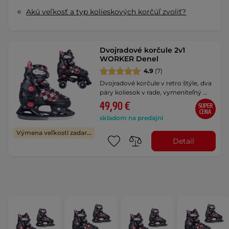
Akú veľkosť a typ kolieskových korčúľ zvoliť?
Dvojradové korčule 2v1
WORKER Denel
4.9
(7)
Dvojradové korčule v retro štýle, dva
páry koliesok v rade, vymeniteľný …
49,90 €
SUPER
CENA
skladom na predajni
Výmena veľkosti zadarmo
Detail