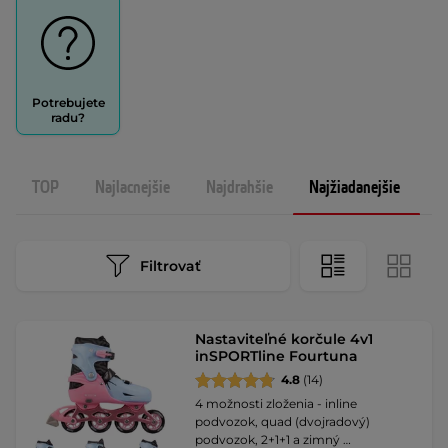
Potrebujete
radu?
TOP
Najlacnejšie
Najdrahšie
Najžiadanejšie
N
Filtrovať
Nastaviteľné korčule 4v1
inSPORTline Fourtuna
4.8
(14)
4 možnosti zloženia - inline
podvozok, quad (dvojradový)
podvozok, 2+1+1 a zimný …