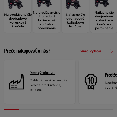
Najpredávanejšie
Najlacnejšie
Najpredávanejšie
Najlacnejšie
dvojradové
dvojradové
dvojradové
dvojradové
kolieskové
kolieskové
kolieskové
kolieskové
korčule -
korčule -
korčule
korčule
porovnanie
porovnanie
Prečo nakupovať u nás?
Viac výhod
Sme výrobcovia
Predĺže
Zakladáme si na vysokej
Nadšta
kvalite produktov aj
vybrané
služieb.