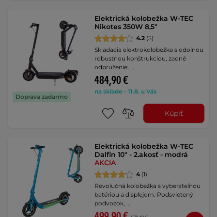
Elektrická kolobežka W-TEC
Nikotes 350W 8,5"
4.2
(5)
Skladacia elektrokolobežka s odolnou
robustnou konštrukciou, zadné
odpruženie, …
484,90 €
na sklade – 11.8. u Vás
Doprava zadarmo
Kúpiť
Elektrická kolobežka W-TEC
Dalfin 10" - 2.akosť - modrá
AKCIA
4
(1)
Revolučná kolobežka s vyberateľnou
batériou a displejom. Podsvietený
podvozok, …
499,90 €