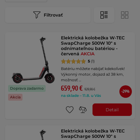
Filtrovať
Elektrická kolobežka W-TEC
SwapCharge 500W 10" s
odnímateľnou batériou -
červená
AKCIA
5
(1)
Batériu môžete nabíjať kdekoľvek!
Výkonný motor, dojazd až 38 km,
možnosť …
659,90 €
Doprava zadarmo
929,90 €
-29%
na sklade – 11.8. u Vás
Akcia
Detail
Elektrická kolobežka W-TEC
SwapCharge 500W 10" s