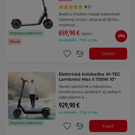
5
(1)
Batériu môžete nabíjať kdekoľvek!
Výkonný motor, dojazd až 38 km,
možnosť …
659,90 €
Doprava zadarmo
929,90 €
-29%
na sklade – 11.8. u Vás
Akcia
Detail
Elektrická kolobežka W-TEC
Lambreto Max II 700W 10"
Skvelý spoločník s robustnou
konštrukciou, predným aj zadným
odpružením a …
929,90 €
na sklade – 11.8. u Vás
Doprava zadarmo
Kúpiť