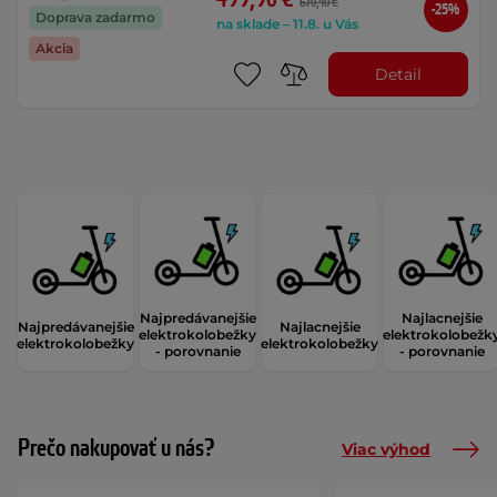
670,40 €
-25%
Doprava zadarmo
na sklade – 11.8. u Vás
Akcia
Detail
Najpredávanejšie
Najlacnejšie
Najpredávanejšie
Najlacnejšie
elektrokolobežky
elektrokolobežk
elektrokolobežky
elektrokolobežky
- porovnanie
- porovnanie
Prečo nakupovať u nás?
Viac výhod