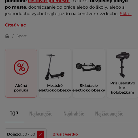
pohodlne
cestovať po meste
. Užite si
bezpečný pohyb
po meste
, dochádzanie do práce alebo do školy, alebo si
jednoducho vychutnajte jazdu na čerstvom vzduchu.
Skla...
Čítať viac
Šport
Príslušenstvo
Akčná
Mestské
Skladacie
k e-
ponuka
elektrokolobežky
elektrokolobežky
kolobežkám
TOP
Najlacnejšie
Najdrahšie
Najžiadanejšie
N
Dojazd:
30 - 50
Zrušit všetko