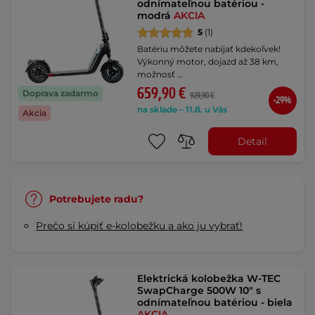
odnímateľnou batériou -
modrá
AKCIA
5
(1)
Batériu môžete nabíjať kdekoľvek!
Výkonný motor, dojazd až 38 km,
možnosť …
659,90 €
Doprava zadarmo
929,90 €
-29%
na sklade – 11.8. u Vás
Akcia
Detail
Potrebujete radu?
Prečo si kúpiť e-kolobežku a ako ju vybrať!
Elektrická kolobežka W-TEC
SwapCharge 500W 10" s
odnímateľnou batériou - biela
AKCIA