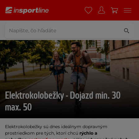
Elektrokolobežky - Dojazd min. 30
max. 50
Elektrokolobežky sú dnes ideálnym dopravným
prostriedkom pre tých, ktorí chcú
rýchlo a