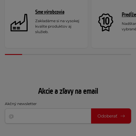
Sme výrobcovia
Predĺže
Zakladáme si na vysokej
Nadšta
kvalite produktov aj
vybrané
služieb.
Akcie a zľavy na email
Akčný newsletter
Odoberať