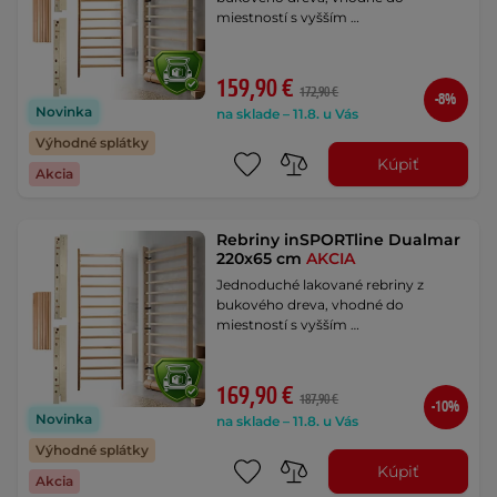
miestností s vyšším …
159,90 €
172,90 €
-8%
Novinka
na sklade – 11.8. u Vás
Výhodné splátky
Kúpiť
Akcia
Rebriny inSPORTline Dualmar
220x65 cm
AKCIA
Jednoduché lakované rebriny z
bukového dreva, vhodné do
miestností s vyšším …
169,90 €
187,90 €
-10%
Novinka
na sklade – 11.8. u Vás
Výhodné splátky
Kúpiť
Akcia