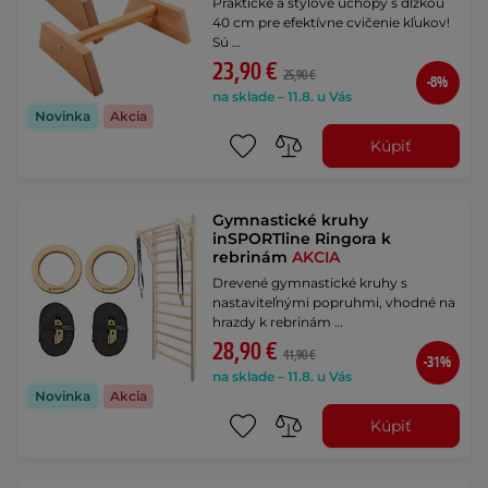
Praktické a štýlové úchopy s dĺžkou
40 cm pre efektívne cvičenie kľukov!
Sú …
23,90 €
25,90 €
-8%
na sklade – 11.8. u Vás
Novinka
Akcia
Kúpiť
Gymnastické kruhy
inSPORTline Ringora k
rebrinám
AKCIA
Drevené gymnastické kruhy s
nastaviteľnými popruhmi, vhodné na
hrazdy k rebrinám …
28,90 €
41,90 €
-31%
na sklade – 11.8. u Vás
Novinka
Akcia
Kúpiť