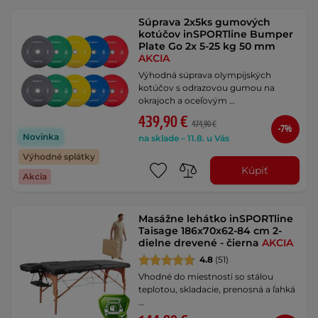
Súprava 2x5ks gumových
kotúčov inSPORTline Bumper
Plate Go 2x 5-25 kg 50 mm
AKCIA
Výhodná súprava olympijských
kotúčov s odrazovou gumou na
okrajoch a oceľovým …
439,90 €
474,90 €
-7%
Novinka
na sklade – 11.8. u Vás
Výhodné splátky
Kúpiť
Akcia
Masážne lehátko inSPORTline
Taisage 186x70x62-84 cm 2-
dielne drevené - čierna
AKCIA
4.8
(51)
Vhodné do miestnosti so stálou
teplotou, skladacie, prenosná a ľahká
…