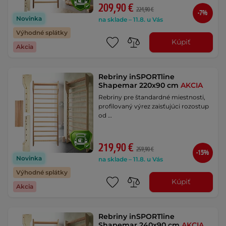
209,90 €
224,90 €
-7%
Novinka
na sklade – 11.8. u Vás
Výhodné splátky
Kúpiť
Akcia
Rebriny inSPORTline
Shapemar 220x90 cm
AKCIA
Rebriny pre štandardné miestnosti,
profilovaný výrez zaisťujúci rozostup
od …
219,90 €
259,90 €
-15%
Novinka
na sklade – 11.8. u Vás
Výhodné splátky
Kúpiť
Akcia
Rebriny inSPORTline
Shapemar 240x90 cm
AKCIA