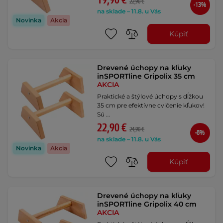
19,90 €
22,90 €
-13%
na sklade – 11.8. u Vás
Novinka
Akcia
Kúpiť
Drevené úchopy na kľuky
inSPORTline Gripolix 35 cm
AKCIA
Praktické a štýlové úchopy s dĺžkou
35 cm pre efektívne cvičenie kľukov!
Sú …
22,90 €
24,90 €
-8%
na sklade – 11.8. u Vás
Novinka
Akcia
Kúpiť
Drevené úchopy na kľuky
inSPORTline Gripolix 40 cm
AKCIA