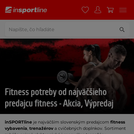
Fitness potreby od najväčšieho
predajcu fitness - Akcia, Výpredaj
inSPORTline
je najväčším slovenským predajcom
fitness
vybavenia
,
trenažérov
a cvičebných doplnkov. Sortiment