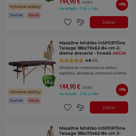
144,90 €
177,90 €
-19%
Výhodné splátky
na sklade – 11.8. u Vás
Darček
Akcia
Detail
Masážne lehátko inSPORTline
Taisage 186x70x62-84 cm 2-
dielne drevené - hnedá
AKCIA
4.8
(51)
Vhodné do miestnosti so stálou
teplotou, skladacie, prenosná a ľahká
…
144,90 €
177,90 €
-19%
Výhodné splátky
na sklade – 11.8. u Vás
Darček
Akcia
Detail
Masážne lehátko inSPORTline
Taisage 186x70x62-84 cm 2-