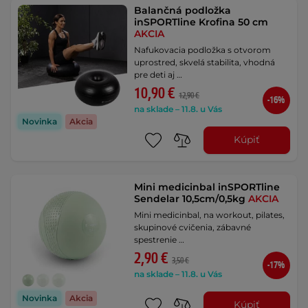
Balančná podložka
inSPORTline Krofina 50 cm
AKCIA
Nafukovacia podložka s otvorom
uprostred, skvelá stabilita, vhodná
pre deti aj …
10,90 €
12,90 €
-16%
na sklade – 11.8. u Vás
Novinka
Akcia
Kúpiť
Mini medicinbal inSPORTline
Sendelar 10,5cm/0,5kg
AKCIA
Mini medicinbal, na workout, pilates,
skupinové cvičenia, zábavné
spestrenie …
2,90 €
3,50 €
-17%
na sklade – 11.8. u Vás
Novinka
Akcia
Kúpiť