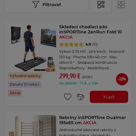
Filtrovať
Skladací chodiaci pás
inSPORTline ZenRun Fold 10
AKCIA
4.9
(51)
Výkon 0.75 HP · až 6 km/h · Nosnosť
120 kg · Plocha 106×40 cm · Max.
sklon 0 ° · Sklápacia konštrukcia ·
Reproduktory · bezdrôtové
prepojenie s fitness aplikáciami
299,90 €
Výhodné splátky
384,90 €
-22%
na sklade – 11.8. u Vás
Záruka 10 rokov
Akcia
Kúpiť
Rebriny inSPORTline Dualmar
195x65 cm
AKCIA
Jednoduché lakované rebriny z
bukového dreva, vhodné do