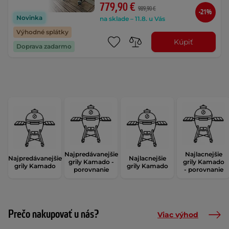
779,90 €
989,90 €
-21%
Novinka
na sklade – 11.8. u Vás
Výhodné splátky
Kúpiť
Doprava zadarmo
Najpredávanejšie
Najlacnejšie
Najpredávanejšie
Najlacnejšie
grily Kamado -
grily Kamado
grily Kamado
grily Kamado
porovnanie
- porovnanie
Prečo nakupovať u nás?
Viac výhod