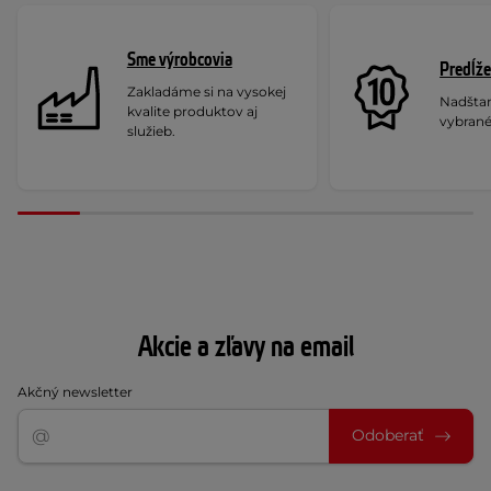
Sme výrobcovia
Predĺže
Zakladáme si na vysokej
Nadšta
kvalite produktov aj
vybrané
služieb.
Akcie a zľavy na email
Akčný newsletter
Odoberať