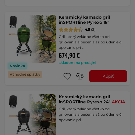
Keramický kamado gril
inSPORTline Pyrexo 18"
4.5
(2)
Gril, ktorý zvládne všetko od
grilovania a pečenia až po údenie či
opekanie pri …
674,90 €
skladom na predajni
Novinka
Výhodné splátky
Kúpiť
Keramický kamado gril
inSPORTline Pyrexo 24"
AKCIA
Gril, ktorý zvládne všetko od
grilovania a pečenia až po údenie či
opekanie pri …