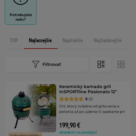
Potrebujete
radu?
TOP
Najlacnejšie
Najdrahšie
Najžiadanejšie
N
Filtrovať
Keramický kamado gril
inSPORTline Pasionato 12"
5
(2)
Gril, ktorý zvládne od grilovania a
pečenia až po údenie či opekanie pri
…
199,90 €
skladom na predajni
Výhodné splátky