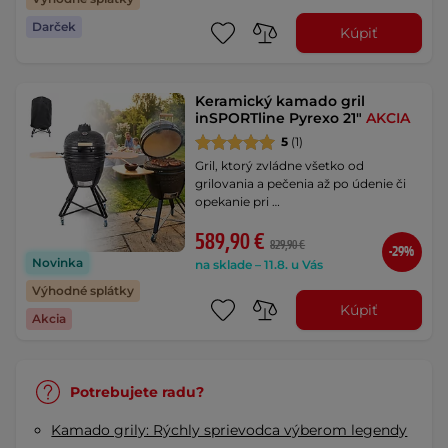
Darček
Kúpiť
Keramický kamado gril
inSPORTline Pyrexo 21"
AKCIA
5
(1)
Gril, ktorý zvládne všetko od
grilovania a pečenia až po údenie či
opekanie pri …
589,90 €
829,90 €
-29%
Novinka
na sklade – 11.8. u Vás
Výhodné splátky
Kúpiť
Akcia
Potrebujete radu?
Kamado grily: Rýchly sprievodca výberom legendy