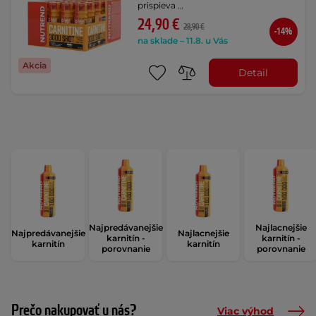
prispieva …
24,90 €
28,90 €
-14%
na sklade – 11.8. u Vás
Akcia
Detail
Najpredávanejšie
Najlacnejšie
Najpredávanejšie
Najlacnejšie
karnitín -
karnitín -
karnitín
karnitín
porovnanie
porovnanie
Prečo nakupovať u nás?
Viac výhod