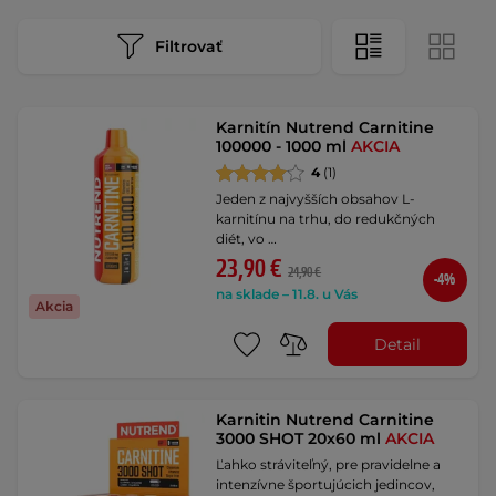
Filtrovať
Karnitín Nutrend Carnitine
100000 - 1000 ml
AKCIA
4
(1)
Jeden z najvyšších obsahov L-
karnitínu na trhu, do redukčných
diét, vo …
23,90 €
24,90 €
-4%
na sklade – 11.8. u Vás
Akcia
Detail
Karnitin Nutrend Carnitine
3000 SHOT 20x60 ml
AKCIA
Ľahko stráviteľný, pre pravidelne a
intenzívne športujúcich jedincov,