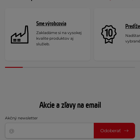
Sme výrobcovia
Predĺže
Zakladáme si na vysokej
Nadšta
kvalite produktov aj
vybrané
služieb.
Akcie a zľavy na email
Akčný newsletter
Odoberať