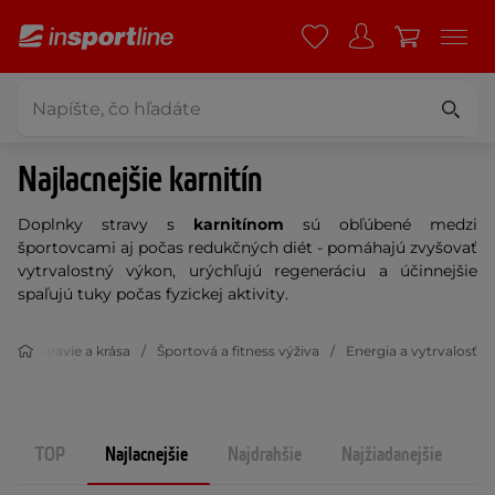
Najlacnejšie karnitín
Doplnky stravy s
karnitínom
sú obľúbené medzi
športovcami aj počas redukčných diét - pomáhajú zvyšovať
vytrvalostný výkon, urýchľujú regeneráciu a účinnejšie
spaľujú tuky počas fyzickej aktivity.
Zdravie a krása
Športová a fitness výživa
Energia a vytrvalosť
TOP
Najlacnejšie
Najdrahšie
Najžiadanejšie
N