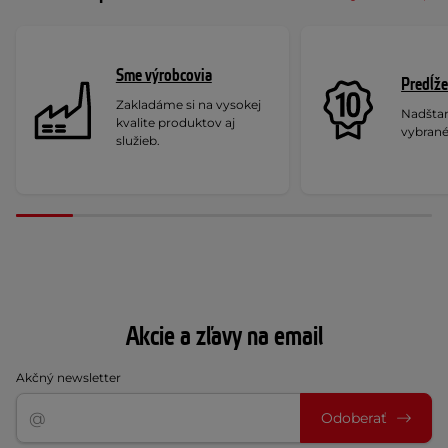
Sme výrobcovia
Predĺže
Zakladáme si na vysokej
Nadšta
kvalite produktov aj
vybrané
služieb.
Akcie a zľavy na email
Akčný newsletter
Odoberať