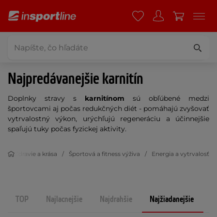
Najpredávanejšie karnitín
Doplnky stravy s
karnitínom
sú obľúbené medzi
športovcami aj počas redukčných diét - pomáhajú zvyšovať
vytrvalostný výkon, urýchľujú regeneráciu a účinnejšie
spaľujú tuky počas fyzickej aktivity.
Zdravie a krása
Športová a fitness výživa
Energia a vytrvalosť
TOP
Najlacnejšie
Najdrahšie
Najžiadanejšie
N