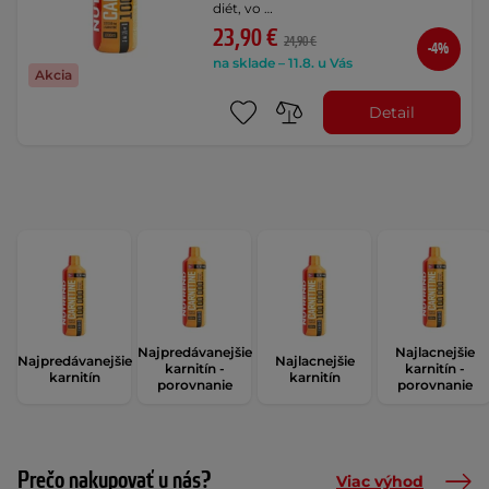
diét, vo …
23,90 €
24,90 €
-4%
na sklade – 11.8. u Vás
Akcia
Detail
Najpredávanejšie
Najlacnejšie
Najpredávanejšie
Najlacnejšie
karnitín -
karnitín -
karnitín
karnitín
porovnanie
porovnanie
Prečo nakupovať u nás?
Viac výhod