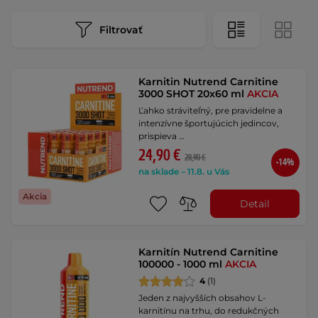
Filtrovať
Karnitin Nutrend Carnitine
3000 SHOT 20x60 ml
AKCIA
Ľahko stráviteľný, pre pravidelne a
intenzívne športujúcich jedincov,
prispieva …
24,90 €
28,90 €
-14%
na sklade – 11.8. u Vás
Akcia
Detail
Karnitín Nutrend Carnitine
100000 - 1000 ml
AKCIA
4
(1)
Jeden z najvyšších obsahov L-
karnitínu na trhu, do redukčných