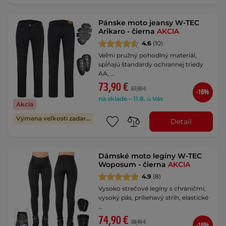
Pánske moto jeansy W-TEC
Arikaro - čierna
AKCIA
4.6
(10)
Veľmi pružný pohodlný materiál,
spĺňajú štandardy ochrannej triedy
AA, …
73,90 €
87,90 €
-16%
na sklade – 11.8. u Vás
Akcia
Výmena veľkosti zadarmo
Detail
Dámské moto legíny W-TEC
Woposum - čierna
AKCIA
4.9
(8)
Vysoko strečové legíny s chráničmi,
vysoký pás, priliehavý strih, elastické
…
74,90 €
88,90 €
-16%