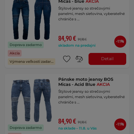
Micas - blue
AKCIA
Štýlové jeansy so strečovými
panelmi, mesh sieťovina, vyberateľné
chrániče s …
84,90 €
94,90 €
-11%
Doprava zadarmo
skladom na predajni
Akcia
Detail
Výmena veľkosti zadarmo
Pánske moto jeansy BOS
Micas - Acid Blue
AKCIA
Štýlové jeansy so strečovými
panelmi, mesh sieťovina, vyberateľné
chrániče s …
84,90 €
94,90 €
-11%
Doprava zadarmo
na sklade – 11.8. u Vás