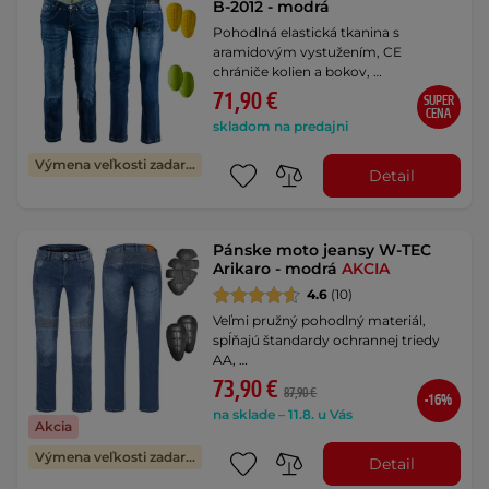
B-2012 - modrá
Pohodlná elastická tkanina s
aramidovým vystužením, CE
chrániče kolien a bokov, …
71,90 €
SUPER
CENA
skladom na predajni
Výmena veľkosti zadarmo
Detail
Pánske moto jeansy W-TEC
Arikaro - modrá
AKCIA
4.6
(10)
Veľmi pružný pohodlný materiál,
spĺňajú štandardy ochrannej triedy
AA, …
73,90 €
87,90 €
-16%
na sklade – 11.8. u Vás
Akcia
Výmena veľkosti zadarmo
Detail