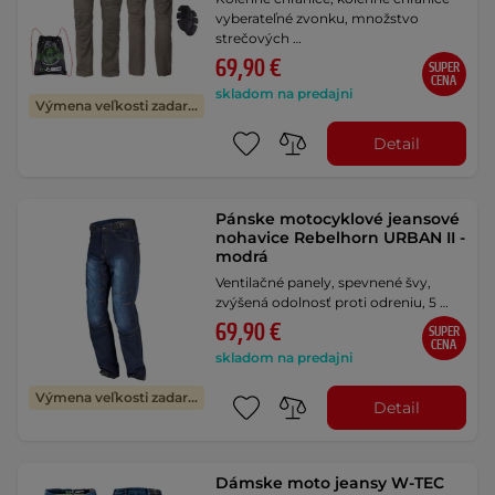
vyberateľné zvonku, množstvo
strečových …
69,90 €
SUPER
CENA
skladom na predajni
Výmena veľkosti zadarmo
Detail
Pánske motocyklové jeansové
nohavice Rebelhorn URBAN II -
modrá
Ventilačné panely, spevnené švy,
zvýšená odolnosť proti odreniu, 5 …
69,90 €
SUPER
CENA
skladom na predajni
Výmena veľkosti zadarmo
Detail
Dámske moto jeansy W-TEC