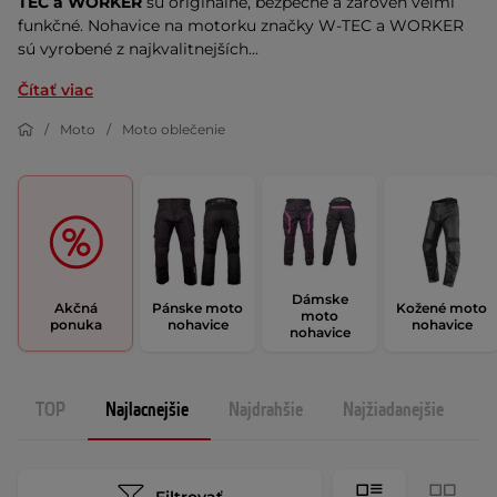
TEC a WORKER
sú originálne, bezpečné a zároveň veľmi
funkčné. Nohavice na motorku značky W-TEC a WORKER
sú vyrobené z najkvalitnejších...
Čítať viac
Moto
Moto oblečenie
Dámske
Akčná
Pánske moto
Kožené moto
moto
ponuka
nohavice
nohavice
nohavice
TOP
Najlacnejšie
Najdrahšie
Najžiadanejšie
N
Filtrovať