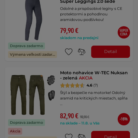
Super Leggings 2.0 šedé
Odolné a prispôsobivé legíny s CE
protektormi a pohodlnou
aramidovou podšívkou!
79,90 €
SUPER
CENA
skladom na predajni
Doprava zadarmo
Detail
Výmena veľkosti zadarmo
Moto nohavice W-TEC Nuksan
- zelená
AKCIA
4.6
(7)
Štýl a bezpečie na motorke! Odolný
aramid na kritických miestach, spĺňa
…
82,90 €
98,90 €
-16%
Doprava zadarmo
na sklade – 11.8. u Vás
Akcia
Detail