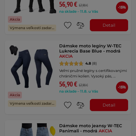
56,90 €
67,90 €
-16%
na sklade – 11.8. u Vás
Akcia
Detail
Výmena veľkosti zadarmo
Dámske moto legíny W-TEC
Lukrecia Base Blue - modrá
AKCIA
4.8
(8)
Veľmi pružné legíny s certifikovanými
chráničmi kolien. Vysoký pás, …
56,90 €
67,90 €
-16%
na sklade – 11.8. u Vás
Akcia
Výmena veľkosti zadarmo
Detail
Dámske moto jeansy W-TEC
Panimali - modrá
AKCIA