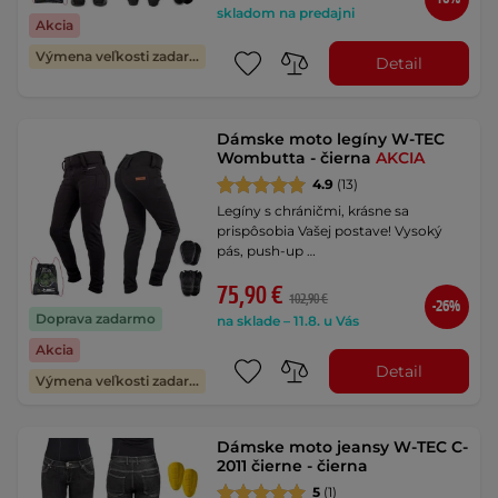
skladom na predajni
Akcia
Výmena veľkosti zadarmo
Detail
Dámske moto legíny W-TEC
Wombutta - čierna
AKCIA
4.9
(13)
Legíny s chráničmi, krásne sa
prispôsobia Vašej postave! Vysoký
pás, push-up …
75,90 €
102,90 €
-26%
Doprava zadarmo
na sklade – 11.8. u Vás
Akcia
Detail
Výmena veľkosti zadarmo
Dámske moto jeansy W-TEC C-
2011 čierne - čierna
5
(1)