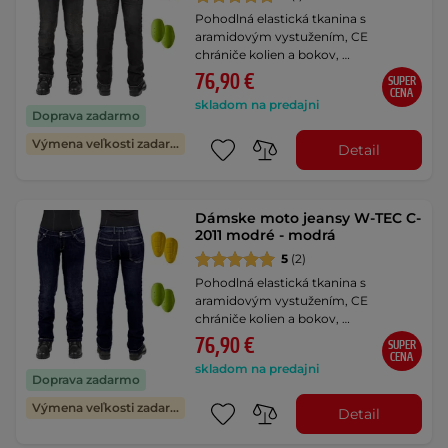
Pohodlná elastická tkanina s
aramidovým vystužením, CE
chrániče kolien a bokov, …
76,90 €
SUPER
CENA
skladom na predajni
Doprava zadarmo
Výmena veľkosti zadarmo
Detail
Dámske moto jeansy W-TEC C-
2011 modré - modrá
5
(2)
Pohodlná elastická tkanina s
aramidovým vystužením, CE
chrániče kolien a bokov, …
76,90 €
SUPER
CENA
skladom na predajni
Doprava zadarmo
Výmena veľkosti zadarmo
Detail