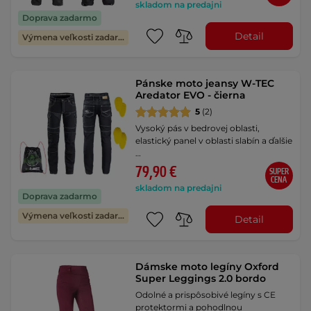
skladom na predajni
Doprava zadarmo
Detail
Výmena veľkosti zadarmo
Pánske moto jeansy W-TEC
Aredator EVO - čierna
5
(2)
Vysoký pás v bedrovej oblasti,
elastický panel v oblasti slabín a ďalšie
…
79,90 €
SUPER
CENA
skladom na predajni
Doprava zadarmo
Výmena veľkosti zadarmo
Detail
Dámske moto legíny Oxford
Super Leggings 2.0 bordo
Odolné a prispôsobivé legíny s CE
protektormi a pohodlnou