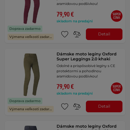
aramidovou podšívkou!
79,90 €
SUPER
CENA
skladom na predajni
Doprava zadarmo
Detail
Výmena veľkosti zadarmo
Dámske moto legíny Oxford
Super Leggings 2.0 khaki
Odolné a prispôsobivé legíny s CE
protektormi a pohodlnou
aramidovou podšívkou!
79,90 €
SUPER
CENA
skladom na predajni
Doprava zadarmo
Detail
Výmena veľkosti zadarmo
Dámske moto legíny Oxford