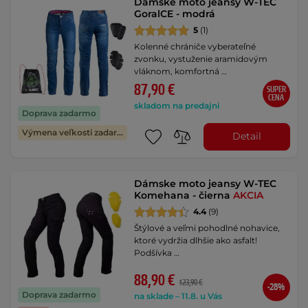
Dámske moto jeansy W-TEC
GoralCE - modrá
5
(1)
Kolenné chrániče vyberateľné
zvonku, vystuženie aramidovým
vláknom, komfortná …
87,90 €
SUPER
CENA
skladom na predajni
Doprava zadarmo
Výmena veľkosti zadarmo
Detail
Dámske moto jeansy W-TEC
Komehana - čierna
AKCIA
4.4
(9)
Štýlové a veľmi pohodlné nohavice,
ktoré vydržia dlhšie ako asfalt!
Podšívka …
88,90 €
123,90 €
-28%
Doprava zadarmo
na sklade – 11.8. u Vás