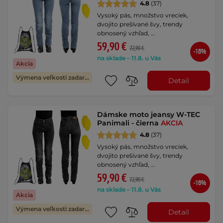
4.8
(37)
Vysoký pás, množstvo vreciek,
dvojito prešívané švy, trendy
obnosený vzhľad, …
59,90 €
72,90 €
-18%
na sklade – 11.8. u Vás
Akcia
Výmena veľkosti zadarmo
Detail
Dámske moto jeansy W-TEC
Panimali - čierna
AKCIA
4.8
(37)
Vysoký pás, množstvo vreciek,
dvojito prešívané švy, trendy
obnosený vzhľad, …
59,90 €
72,90 €
-18%
na sklade – 11.8. u Vás
Akcia
Výmena veľkosti zadarmo
Detail