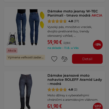
Dámske moto jeansy W-TEC
Panimali - tmavo modrá
AKCIA
4.8
(37)
Vysoký pás, množstvo vreciek,
dvojito prešívané švy, trendy
obnosený vzhľad, …
59,90 €
72,90 €
-18%
na sklade – 11.8. u Vás
Akcia
Výmena veľkosti zadarmo
Detail
Dámske jeansové moto
nohavice ROLEFF Aramid Lady
- modrá
4.8
(2)
Moto džínsy s vyberateľnými
chráničmi a aramidovým vláknom.
61,90 €
SUPER