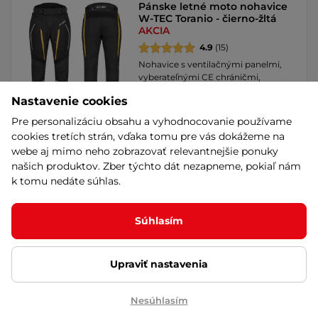
Pánske letné moto nohavice
W-TEC Toranio - čierno-žltá
AKCIA
4.9
(15)
Nohavice s ventilačnými panelmi,
vyberateľnými CE chráničmi,
strečovými …
Nastavenie cookies
93,90 €
114,90 €
-18%
Pre personalizáciu obsahu a vyhodnocovanie používame
Doprava zadarmo
na sklade – 11.8. u Vás
cookies tretích strán, vďaka tomu pre vás dokážeme na
Akcia
webe aj mimo neho zobrazovať relevantnejšie ponuky
Detail
Výmena veľkosti zadarmo
našich produktov. Zber týchto dát nezapneme, pokiaľ nám
k tomu nedáte súhlas.
Moto jeansy W-TEC Wallbridge
Caramel - karamelová
AKCIA
Súhlasím
4.8
(7)
Praktické a odolné nohavice na
Upraviť nastavenia
motorku s výstužou Dupont™
Kevlar® a …
Nesúhlasím
93,90 €
123,90 €
-24%