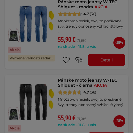
Pánske moto jeansy W-TEC
Shiquet - modrá
AKCIA
4.7
(36)
Množstvo vreciek, dvojito prešívané
švy, trendy obnosený vzhľad, štýlový
…
55,90 €
77,90 €
-28%
na sklade – 11.8. u Vás
Akcia
Výmena veľkosti zadarmo
Detail
Pánske moto jeansy W-TEC
Shiquet - čierna
AKCIA
4.7
(36)
Množstvo vreciek, dvojito prešívané
švy, trendy obnosený vzhľad, štýlový
…
55,90 €
77,90 €
-28%
na sklade – 11.8. u Vás
Akcia