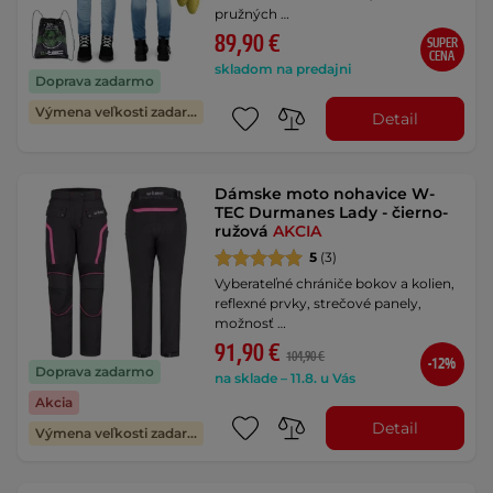
pružných …
89,90 €
SUPER
CENA
skladom na predajni
Doprava zadarmo
Výmena veľkosti zadarmo
Detail
Dámske moto nohavice W-
TEC Durmanes Lady - čierno-
ružová
AKCIA
5
(3)
Vyberateľné chrániče bokov a kolien,
reflexné prvky, strečové panely,
možnosť …
91,90 €
104,90 €
-12%
Doprava zadarmo
na sklade – 11.8. u Vás
Akcia
Detail
Výmena veľkosti zadarmo