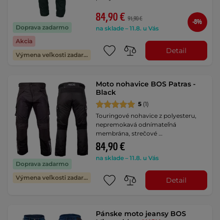
84,90 €
91,90 €
-8%
Doprava zadarmo
na sklade – 11.8. u Vás
Akcia
Detail
Výmena veľkosti zadarmo
Moto nohavice BOS Patras -
Black
5
(1)
Touringové nohavice z polyesteru,
nepremokavá odnímateľná
membrána, strečové …
84,90 €
na sklade – 11.8. u Vás
Doprava zadarmo
Výmena veľkosti zadarmo
Detail
Pánske moto jeansy BOS