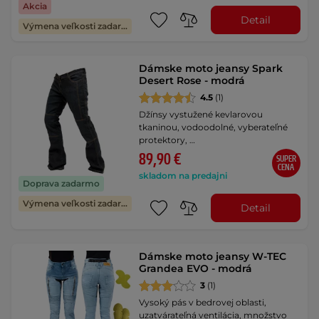
Akcia
Detail
Výmena veľkosti zadarmo
Dámske moto jeansy Spark
Desert Rose - modrá
4.5
(1)
Džínsy vystužené kevlarovou
tkaninou, vodoodolné, vyberateľné
protektory, …
89,90 €
SUPER
CENA
skladom na predajni
Doprava zadarmo
Výmena veľkosti zadarmo
Detail
Dámske moto jeansy W-TEC
Grandea EVO - modrá
3
(1)
Vysoký pás v bedrovej oblasti,
uzatvárateľná ventilácia, množstvo