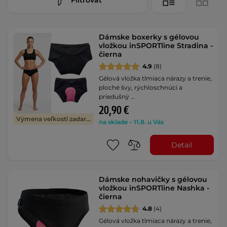
Dámske boxerky s gélovou
vložkou inSPORTline Stradina -
čierna
4.9
(8)
Gélová vložka tlmiaca nárazy a trenie,
ploché švy, rýchloschnúci a
priedušný …
20,90 €
Výmena veľkosti zadarmo
na sklade – 11.8. u Vás
Detail
Dámske nohavičky s gélovou
vložkou inSPORTline Nashka -
čierna
4.8
(4)
Gélová vložka tlmiaca nárazy a trenie,