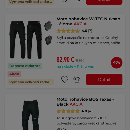
Výmena veľkosti zadarmo
Moto nohavice W-TEC Nuksan
- čierna
AKCIA
4.6
(7)
Štýl a bezpečie na motorke! Odolný
aramid na kritických miestach, spĺňa
…
82,90 €
98,90 €
-16%
Doprava zadarmo
na sklade – 11.8. u Vás
Akcia
Detail
Výmena veľkosti zadarmo
Moto nohavice BOS Texas -
Black
AKCIA
4.8
(4)
Touringové nohavice z 600D
polyesteru, cargo vrecká, strečové
prvky.