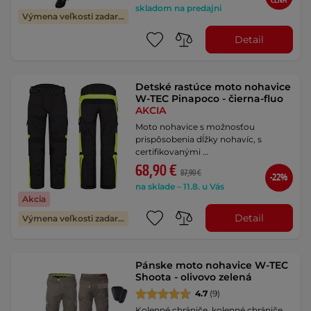
CENA
skladom na predajni
Výmena veľkosti zadarmo
Detail
Detské rastúce moto nohavice
W-TEC Pinapoco - čierna-fluo
AKCIA
Moto nohavice s možnosťou
prispôsobenia dĺžky nohavíc, s
certifikovanými …
68,90 €
87,90 €
-22%
na sklade – 11.8. u Vás
Akcia
Detail
Výmena veľkosti zadarmo
Pánske moto nohavice W-TEC
Shoota - olivovo zelená
4.7
(9)
Kolenné chrániče, kolenné chrániče