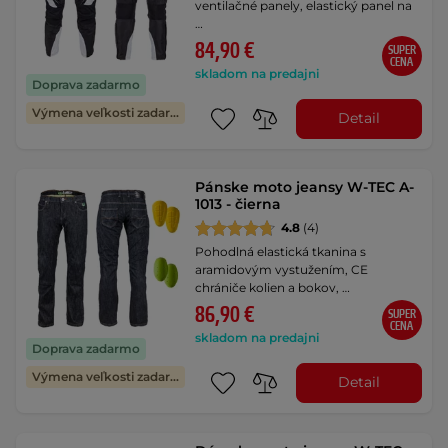
ventilačné panely, elastický panel na
…
84,90 €
SUPER
CENA
skladom na predajni
Doprava zadarmo
Výmena veľkosti zadarmo
Detail
Pánske moto jeansy W-TEC A-
1013 - čierna
4.8
(4)
Pohodlná elastická tkanina s
aramidovým vystužením, CE
chrániče kolien a bokov, …
86,90 €
SUPER
CENA
skladom na predajni
Doprava zadarmo
Výmena veľkosti zadarmo
Detail