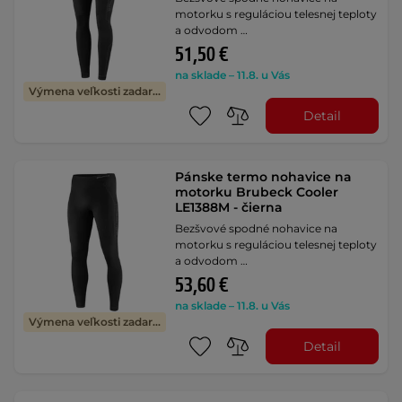
motorku s reguláciou telesnej teploty
a odvodom …
51,50 €
na sklade – 11.8. u Vás
Výmena veľkosti zadarmo
Detail
Pánske termo nohavice na
motorku Brubeck Cooler
LE1388M - čierna
Bezšvové spodné nohavice na
motorku s reguláciou telesnej teploty
a odvodom …
53,60 €
na sklade – 11.8. u Vás
Výmena veľkosti zadarmo
Detail