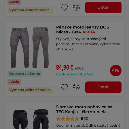
Akcia
Detail
Výmena veľkosti zadarmo
Pánske moto jeansy BOS
Micas - Gray
AKCIA
Štýlové jeansy so strečovými
panelmi, mesh sieťovina, vyberateľné
chrániče s …
84,90 €
94,90 €
-11%
Doprava zadarmo
na sklade – 11.8. u Vás
Akcia
Detail
Výmena veľkosti zadarmo
Dámske moto nohavice W-
TEC Kaajla - čierno-biela
5
(3)
Odolný materiál, 2 dlhé uzatvárateľné