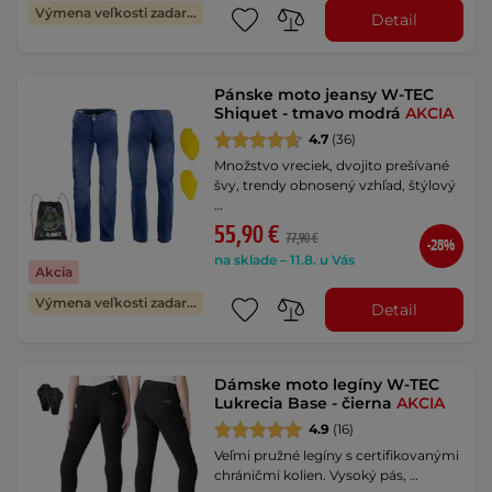
Výmena veľkosti zadarmo
Detail
Pánske moto jeansy W-TEC
Shiquet - tmavo modrá
AKCIA
4.7
(36)
Množstvo vreciek, dvojito prešívané
švy, trendy obnosený vzhľad, štýlový
…
55,90 €
77,90 €
-28%
na sklade – 11.8. u Vás
Akcia
Výmena veľkosti zadarmo
Detail
Dámske moto legíny W-TEC
Lukrecia Base - čierna
AKCIA
4.9
(16)
Veľmi pružné legíny s certifikovanými
chráničmi kolien. Vysoký pás, …