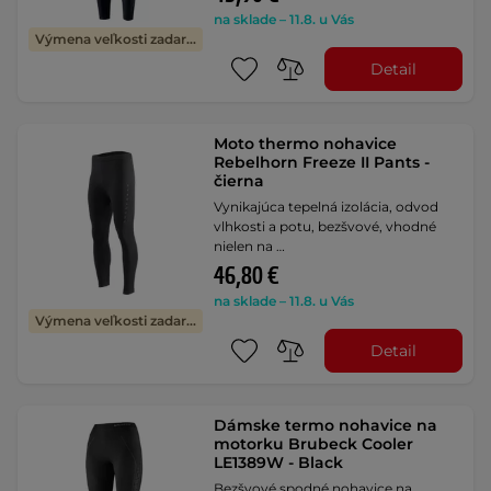
na sklade – 11.8. u Vás
Výmena veľkosti zadarmo
Detail
Moto thermo nohavice
Rebelhorn Freeze II Pants -
čierna
Vynikajúca tepelná izolácia, odvod
vlhkosti a potu, bezšvové, vhodné
nielen na …
46,80 €
na sklade – 11.8. u Vás
Výmena veľkosti zadarmo
Detail
Dámske termo nohavice na
motorku Brubeck Cooler
LE1389W - Black
Bezšvové spodné nohavice na