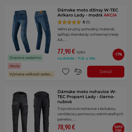
Dámske moto džínsy W-TEC
Arikaro Lady - modrá
AKCIA
5
(5)
Veľmi pružný pohodlný materiál,
spĺňajú štandardy ochrannej triedy
AA, …
77,90 €
93,90 €
-17%
Doprava zadarmo
na sklade – 11.8. u Vás
Akcia
Detail
Výmena veľkosti zadarmo
Dámske moto nohavice W-
TEC Propant Lady - čierno-
ružová
Trojvrstvové nohavice s bohatou
ventiláciou pomocou odnímateľných
panelov, …
78,90 €
SUPER
CENA