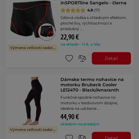
inSPORTline Sangelo - čierna
4.9
(17)
Gélová vložka s chladivým efektom,
ploché švy, rýchloschnúci a
priedušný …
22,90 €
na sklade – 11.8. u Vás
Výmena veľkosti zadarmo
Detail
Dámske termo nohavice na
motorku Brubeck Cooler
LE12470 - Black/Amaranth
Funkčné spodné nohavice na
motorku v bezšvovom dizajne,
ideálne na udržanie …
44,90 €
skladom na predajni
Výmena veľkosti zadarmo
Detail