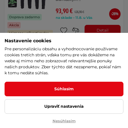
93,90 €
126,90 €
-26%
Doprava zadarmo
na sklade – 11.8. u Vás
Akcia
Detail
Výmena veľkosti zadarmo
Nastavenie cookies
Pre personalizáciu obsahu a vyhodnocovanie používame
Moto nohavice W-TEC Perguso
- čierna
cookies tretích strán, vďaka tomu pre vás dokážeme na
webe aj mimo neho zobrazovať relevantnejšie ponuky
5
(9)
našich produktov. Zber týchto dát nezapneme, pokiaľ nám
Ventilačné vrecká, certifikované
k tomu nedáte súhlas.
chrániče, rad flexibilných panelov pre
…
104,90 €
Súhlasím
na sklade – 11.8. u Vás
Výhodné splátky
Doprava zadarmo
Detail
Upraviť nastavenia
Nesúhlasím
Moto nohavice W-TEC Karmal -