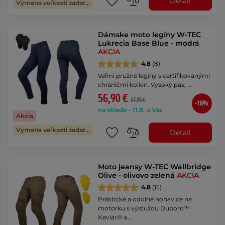
Detail
Výmena veľkosti zadarmo
Dámske moto legíny W-TEC
Lukrecia Base Blue - modrá
AKCIA
4.8
(8)
Veľmi pružné legíny s certifikovanými
chráničmi kolien. Vysoký pás, …
56,90 €
67,90 €
-16%
na sklade – 11.8. u Vás
Akcia
Výmena veľkosti zadarmo
Detail
Moto jeansy W-TEC Wallbridge
Olive - olivovo zelená
AKCIA
4.8
(15)
Praktické a odolné nohavice na
motorku s výstužou Dupont™
Kevlar® a …