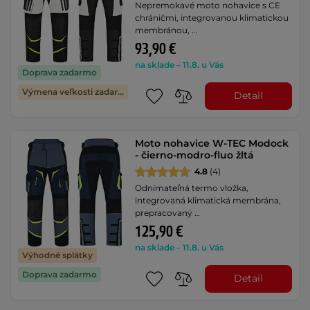
Nepremokavé moto nohavice s CE
chráničmi, integrovanou klimatickou
membránou, …
93,90 €
na sklade – 11.8. u Vás
Doprava zadarmo
Výmena veľkosti zadarmo
Detail
Moto nohavice W-TEC Modock
- čierno-modro-fluo žltá
4.8
(4)
Odnímateľná termo vložka,
integrovaná klimatická membrána,
prepracovaný …
125,90 €
na sklade – 11.8. u Vás
Výhodné splátky
Doprava zadarmo
Detail