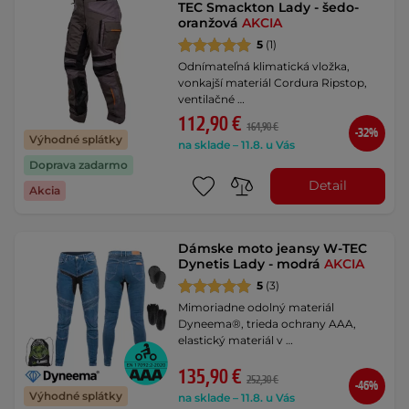
TEC Smackton Lady - šedo-
oranžová
AKCIA
5
(1)
Odnímateľná klimatická vložka,
vonkajší materiál Cordura Ripstop,
ventilačné …
112,90 €
164,90 €
-32%
Výhodné splátky
na sklade – 11.8. u Vás
Doprava zadarmo
Detail
Akcia
Dámske moto jeansy W-TEC
Dynetis Lady - modrá
AKCIA
5
(3)
Mimoriadne odolný materiál
Dyneema®, trieda ochrany AAA,
elastický materiál v …
135,90 €
252,30 €
-46%
Výhodné splátky
na sklade – 11.8. u Vás