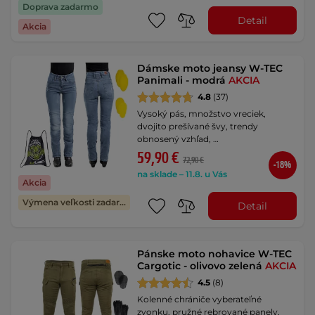
Doprava zadarmo
Detail
Akcia
Dámske moto jeansy W-TEC
Panimali - modrá
AKCIA
4.8
(37)
Vysoký pás, množstvo vreciek,
dvojito prešívané švy, trendy
obnosený vzhľad, …
59,90 €
72,90 €
-18%
na sklade – 11.8. u Vás
Akcia
Výmena veľkosti zadarmo
Detail
Pánske moto nohavice W-TEC
Cargotic - olivovo zelená
AKCIA
4.5
(8)
Kolenné chrániče vyberateľné
zvonku, pružné rebrované panely,