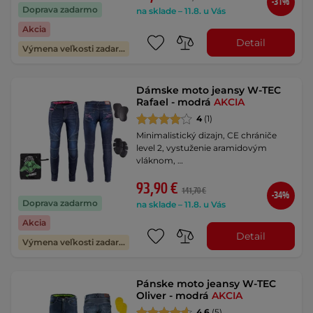
-31%
Doprava zadarmo
na sklade – 11.8. u Vás
Akcia
Detail
Výmena veľkosti zadarmo
Dámske moto jeansy W-TEC
Rafael - modrá
AKCIA
4
(1)
Minimalistický dizajn, CE chrániče
level 2, vystuženie aramidovým
vláknom, …
93,90 €
141,70 €
-34%
Doprava zadarmo
na sklade – 11.8. u Vás
Akcia
Detail
Výmena veľkosti zadarmo
Pánske moto jeansy W-TEC
Oliver - modrá
AKCIA
4.6
(5)