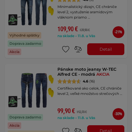
Minimalistický dizajn, CE chrániče
level 2, vystuženie aramidovým
vláknom priamo …
109,90 €
139,90 €
-21%
Výhodné splátky
na sklade – 11.8. u Vás
Doprava zadarmo
Detail
Akcia
Pánske moto jeansy W-TEC
Alfred CE - modrá
AKCIA
4.6
(16)
Certifikované ako celok, CE chrániče
level 2, veľké množstvo strečových …
99,90 €
142,70 €
-30%
Doprava zadarmo
na sklade – 11.8. u Vás
Akcia
Detail