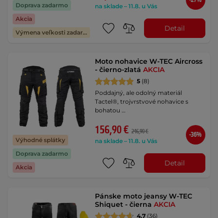
-27%
Doprava zadarmo
na sklade – 11.8. u Vás
Akcia
Detail
Výmena veľkosti zadarmo
Moto nohavice W-TEC Aircross
- čierno-zlatá
AKCIA
5
(8)
Poddajný, ale odolný materiál
Tactel®, trojvrstvové nohavice s
bohatou …
156,90 €
246,90 €
-36%
Výhodné splátky
na sklade – 11.8. u Vás
Doprava zadarmo
Detail
Akcia
Pánske moto jeansy W-TEC
Shiquet - čierna
AKCIA
4.7
(36)