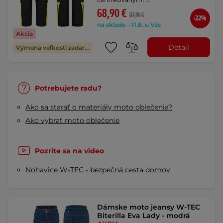
68,90 €
87,90 €
-22%
na sklade – 11.8. u Vás
Akcia
Detail
Výmena veľkosti zadarmo
Potrebujete radu?
Ako sa starať o materiály moto oblečenia?
Ako vybrať moto oblečenie
Pozrite sa na video
Nohavice W-TEC - bezpečná cesta domov
Dámske moto jeansy W-TEC
Biterilla Eva Lady - modrá