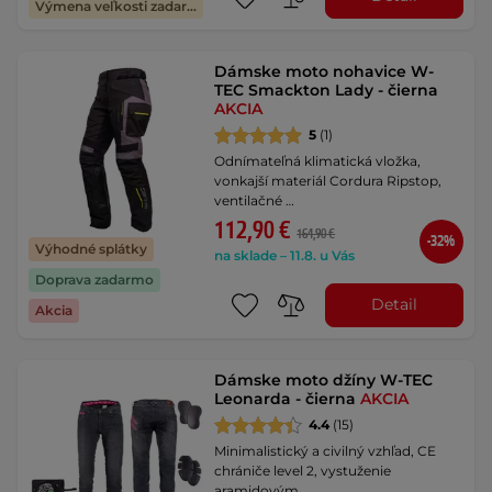
Výmena veľkosti zadarmo
Dámske moto nohavice W-
TEC Smackton Lady - čierna
AKCIA
5
(1)
Odnímateľná klimatická vložka,
vonkajší materiál Cordura Ripstop,
ventilačné …
112,90 €
164,90 €
-32%
Výhodné splátky
na sklade – 11.8. u Vás
Doprava zadarmo
Detail
Akcia
Dámske moto džíny W-TEC
Leonarda - čierna
AKCIA
4.4
(15)
Minimalistický a civilný vzhľad, CE
chrániče level 2, vystuženie
aramidovým …