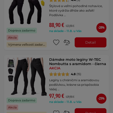
Štýlové a veľmi pohodlné nohavice,
ktoré vydržia dlhšie ako asfalt!
Podšívka …
88,90 €
123,90 €
-28%
Doprava zadarmo
na sklade – 11.8. u Vás
Akcia
Detail
Výmena veľkosti zadarmo
Dámske moto legíny W-TEC
Nombutta s aramidom - čierna
AKCIA
4.8
(15)
Legíny s chráničmi a aramidovou
podšívkou, krásne sa prispôsobia
Vašej …
97,90 €
129,90 €
-25%
Doprava zadarmo
na sklade – 11.8. u Vás
Akcia