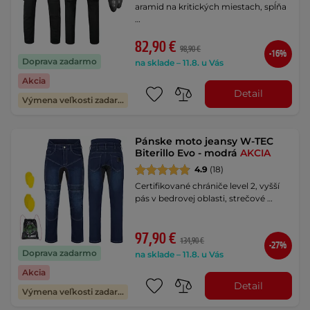
aramid na kritických miestach, spĺňa
…
82,90 €
98,90 €
-16%
Doprava zadarmo
na sklade – 11.8. u Vás
Akcia
Detail
Výmena veľkosti zadarmo
Pánske moto jeansy W-TEC
Biterillo Evo - modrá
AKCIA
4.9
(18)
Certifikované chrániče level 2, vyšší
pás v bedrovej oblasti, strečové …
97,90 €
134,90 €
-27%
Doprava zadarmo
na sklade – 11.8. u Vás
Akcia
Detail
Výmena veľkosti zadarmo