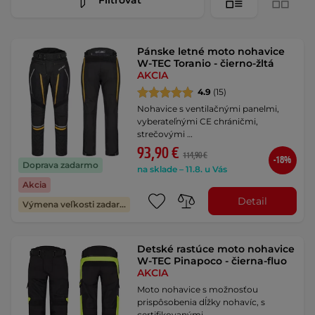
Pánske letné moto nohavice
W-TEC Toranio - čierno-žltá
AKCIA
4.9
(15)
Nohavice s ventilačnými panelmi,
vyberateľnými CE chráničmi,
strečovými …
93,90 €
114,90 €
-18%
Doprava zadarmo
na sklade – 11.8. u Vás
Akcia
Detail
Výmena veľkosti zadarmo
Detské rastúce moto nohavice
W-TEC Pinapoco - čierna-fluo
AKCIA
Moto nohavice s možnosťou
prispôsobenia dĺžky nohavíc, s
certifikovanými …