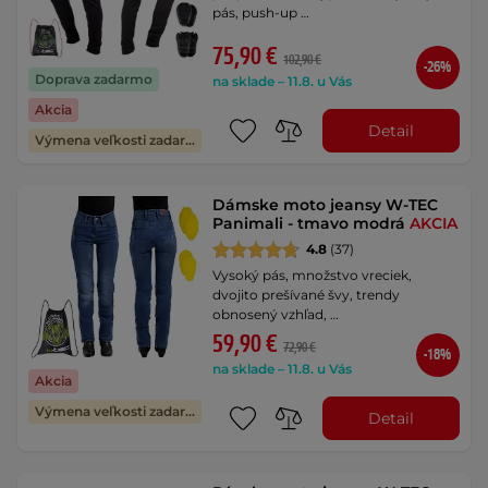
pás, push-up …
75,90 €
102,90 €
-26%
Doprava zadarmo
na sklade – 11.8. u Vás
Akcia
Detail
Výmena veľkosti zadarmo
Dámske moto jeansy W-TEC
Panimali - tmavo modrá
AKCIA
4.8
(37)
Vysoký pás, množstvo vreciek,
dvojito prešívané švy, trendy
obnosený vzhľad, …
59,90 €
72,90 €
-18%
na sklade – 11.8. u Vás
Akcia
Výmena veľkosti zadarmo
Detail