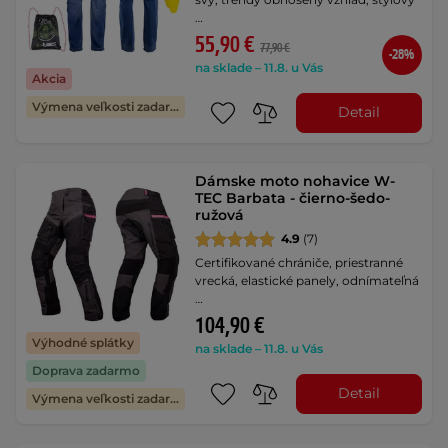
…
55,90 €
77,90 €
-28%
na sklade – 11.8. u Vás
Akcia
Výmena veľkosti zadarmo
Detail
Dámske moto nohavice W-
TEC Barbata - čierno-šedo-
ružová
4.9
(7)
Certifikované chrániče, priestranné
vrecká, elastické panely, odnímateľná
…
104,90 €
Výhodné splátky
na sklade – 11.8. u Vás
Doprava zadarmo
Detail
Výmena veľkosti zadarmo