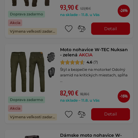
93,90 €
123,90 €
-24%
Doprava zadarmo
na sklade – 11.8. u Vás
Akcia
Detail
Výmena veľkosti zadarmo
Moto nohavice W-TEC Nuksan
- zelená
AKCIA
4.6
(7)
Štýl a bezpečie na motorke! Odolný
aramid na kritických miestach, spĺňa
…
82,90 €
98,90 €
-16%
Doprava zadarmo
na sklade – 11.8. u Vás
Akcia
Detail
Výmena veľkosti zadarmo
Dámske moto nohavice W-