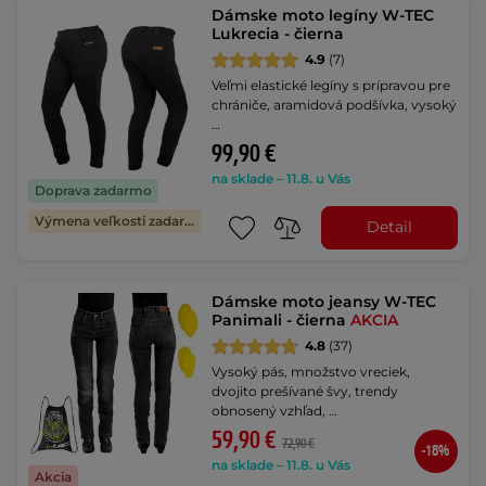
Dámske moto legíny W-TEC
Lukrecia - čierna
4.9
(7)
Veľmi elastické legíny s prípravou pre
chrániče, aramidová podšívka, vysoký
…
99,90 €
na sklade – 11.8. u Vás
Doprava zadarmo
Výmena veľkosti zadarmo
Detail
Dámske moto jeansy W-TEC
Panimali - čierna
AKCIA
4.8
(37)
Vysoký pás, množstvo vreciek,
dvojito prešívané švy, trendy
obnosený vzhľad, …
59,90 €
72,90 €
-18%
na sklade – 11.8. u Vás
Akcia