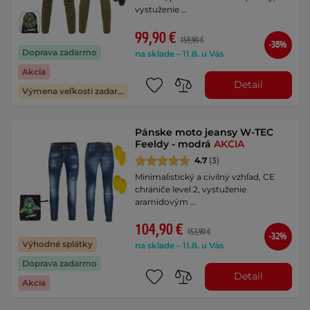
vystuženie …
99,90 €
159,90 €
-38%
Doprava zadarmo
na sklade – 11.8. u Vás
Akcia
Detail
Výmena veľkosti zadarmo
Pánske moto jeansy W-TEC
Feeldy - modrá
AKCIA
4.7
(3)
Minimalistický a civilný vzhľad, CE
chrániče level 2, vystuženie
aramidovým …
104,90 €
153,90 €
-32%
Výhodné splátky
na sklade – 11.8. u Vás
Doprava zadarmo
Detail
Akcia