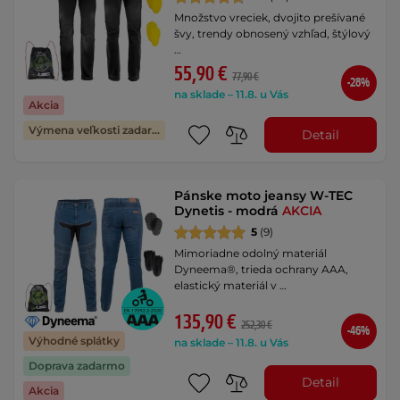
Množstvo vreciek, dvojito prešívané
švy, trendy obnosený vzhľad, štýlový
…
55,90 €
77,90 €
-28%
na sklade – 11.8. u Vás
Akcia
Výmena veľkosti zadarmo
Detail
Pánske moto jeansy W-TEC
Dynetis - modrá
AKCIA
5
(9)
Mimoriadne odolný materiál
Dyneema®, trieda ochrany AAA,
elastický materiál v …
135,90 €
252,30 €
-46%
Výhodné splátky
na sklade – 11.8. u Vás
Doprava zadarmo
Detail
Akcia