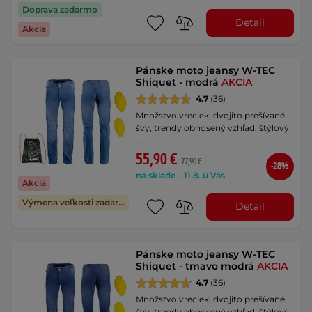
Doprava zadarmo
Detail
Akcia
Pánske moto jeansy W-TEC
Shiquet - modrá
AKCIA
4.7
(36)
Množstvo vreciek, dvojito prešívané
švy, trendy obnosený vzhľad, štýlový
…
55,90 €
77,90 €
-28%
na sklade – 11.8. u Vás
Akcia
Výmena veľkosti zadarmo
Detail
Pánske moto jeansy W-TEC
Shiquet - tmavo modrá
AKCIA
4.7
(36)
Množstvo vreciek, dvojito prešívané
švy, trendy obnosený vzhľad, štýlový