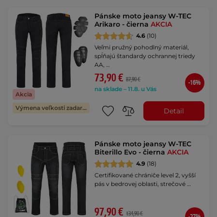
Pánske moto jeansy W-TEC
Arikaro - čierna
AKCIA
4.6
(10)
Veľmi pružný pohodlný materiál,
spĺňajú štandardy ochrannej triedy
AA, …
73,90 €
87,90 €
-16%
na sklade – 11.8. u Vás
Akcia
Výmena veľkosti zadarmo
Detail
Pánske moto jeansy W-TEC
Biterillo Evo - čierna
AKCIA
4.9
(18)
Certifikované chrániče level 2, vyšší
pás v bedrovej oblasti, strečové …
97,90 €
134,90 €