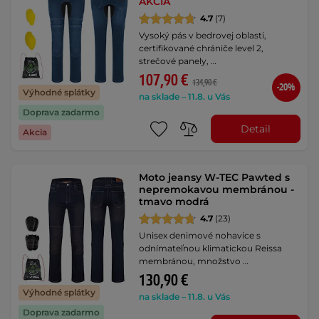
AKCIA
4.7
(7)
Vysoký pás v bedrovej oblasti,
certifikované chrániče level 2,
strečové panely, …
107,90 €
134,90 €
-20%
Výhodné splátky
na sklade – 11.8. u Vás
Doprava zadarmo
Detail
Akcia
Moto jeansy W-TEC Pawted s
nepremokavou membránou -
tmavo modrá
4.7
(23)
Unisex denimové nohavice s
odnímateľnou klimatickou Reissa
membránou, množstvo …
130,90 €
Výhodné splátky
na sklade – 11.8. u Vás
Doprava zadarmo