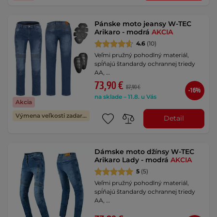
Pánske moto jeansy W-TEC
Arikaro - modrá
AKCIA
4.6
(10)
Veľmi pružný pohodlný materiál,
spĺňajú štandardy ochrannej triedy
AA, …
73,90 €
87,90 €
-16%
na sklade – 11.8. u Vás
Akcia
Výmena veľkosti zadarmo
Detail
Dámske moto džínsy W-TEC
Arikaro Lady - modrá
AKCIA
5
(5)
Veľmi pružný pohodlný materiál,
spĺňajú štandardy ochrannej triedy
AA, …