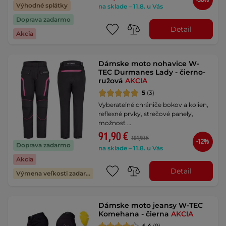
-36%
Výhodné splátky
na sklade – 11.8. u Vás
Doprava zadarmo
Detail
Akcia
Dámske moto nohavice W-
TEC Durmanes Lady - čierno-
ružová
AKCIA
5
(3)
Vyberateľné chrániče bokov a kolien,
reflexné prvky, strečové panely,
možnosť …
91,90 €
104,90 €
-12%
Doprava zadarmo
na sklade – 11.8. u Vás
Akcia
Detail
Výmena veľkosti zadarmo
Dámske moto jeansy W-TEC
Komehana - čierna
AKCIA
4.4
(9)