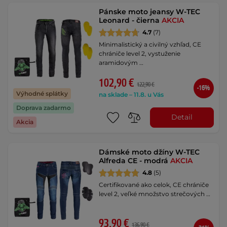
Pánske moto jeansy W-TEC
Leonard - čierna
AKCIA
4.7
(7)
Minimalistický a civilný vzhľad, CE
chrániče level 2, vystuženie
aramidovým …
102,90 €
122,90 €
-16%
Výhodné splátky
na sklade – 11.8. u Vás
Doprava zadarmo
Detail
Akcia
Dámské moto džíny W-TEC
Alfreda CE - modrá
AKCIA
4.8
(5)
Certifikované ako celok, CE chrániče
level 2, veľké množstvo strečových …
93,90 €
136,90 €