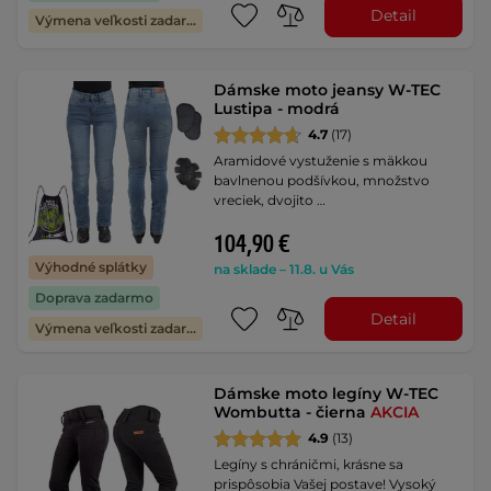
Detail
Výmena veľkosti zadarmo
Dámske moto jeansy W-TEC
Lustipa - modrá
4.7
(17)
Aramidové vystuženie s mäkkou
bavlnenou podšívkou, množstvo
vreciek, dvojito …
104,90 €
Výhodné splátky
na sklade – 11.8. u Vás
Doprava zadarmo
Detail
Výmena veľkosti zadarmo
Dámske moto legíny W-TEC
Wombutta - čierna
AKCIA
4.9
(13)
Legíny s chráničmi, krásne sa
prispôsobia Vašej postave! Vysoký