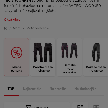
TEC a WORKER
sú originálne, bezpečné a zároveň veľmi
funkčné. Nohavice na motorku značky W-TEC a WORKER
sú vyrobené z najkvalitnejších...
Čítať viac
Moto
Moto oblečenie
Dámske
Akčná
Pánske moto
Kožené moto
moto
ponuka
nohavice
nohavice
nohavice
TOP
Najlacnejšie
Najdrahšie
Najžiadanejšie
N
Filtrovať