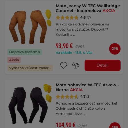
Moto jeansy W-TEC Wallbridge
Caramel - karamelová
AKCIA
4.8
(7)
Praktické a odolné nohavice na
motorku s výstužou Dupont™
Kevlar® a …
93,90 €
123,90 €
-24%
Doprava zadarmo
na sklade – 11.8. u Vás
Akcia
Detail
Výmena veľkosti zadarmo
Moto nohavice W-TEC Askew -
čierna
AKCIA
4.7
(3)
Pohodlie a bezpečnosť na motorke!
Odnímateľné chrániče kolien
Armanox - level …
104,90 €
164,90 €