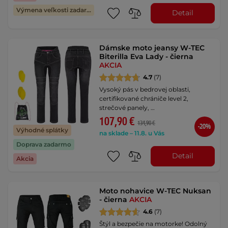
Výmena veľkosti zadarmo
Detail
Dámske moto jeansy W-TEC
Biterilla Eva Lady - čierna
AKCIA
4.7
(7)
Vysoký pás v bedrovej oblasti,
certifikované chrániče level 2,
strečové panely, …
107,90 €
134,90 €
-20%
Výhodné splátky
na sklade – 11.8. u Vás
Doprava zadarmo
Detail
Akcia
Moto nohavice W-TEC Nuksan
- čierna
AKCIA
4.6
(7)
Štýl a bezpečie na motorke! Odolný