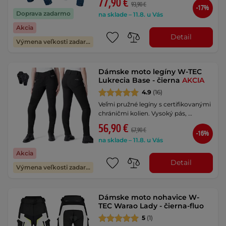
77,90 €
93,90 €
-17%
Doprava zadarmo
na sklade – 11.8. u Vás
Akcia
Detail
Výmena veľkosti zadarmo
Dámske moto legíny W-TEC
Lukrecia Base - čierna
AKCIA
4.9
(16)
Veľmi pružné legíny s certifikovanými
chráničmi kolien. Vysoký pás, …
56,90 €
67,90 €
-16%
na sklade – 11.8. u Vás
Akcia
Detail
Výmena veľkosti zadarmo
Dámske moto nohavice W-
TEC Warao Lady - čierna-fluo
5
(1)