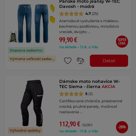
Pánske moto jeansy W-TEC
Davosh - modrá
4.7
(25)
Aramidové vystuženie s mäkkou
bavlnenou podšívkou, množstvo
vreciek, dvojito …
99,90 €
SUPER
CENA
na sklade – 11.8. u Vás
Doprava zadarmo
Výmena veľkosti zadarmo
Detail
Dámske moto nohavice W-
TEC Siema - čierna
AKCIA
5
(2)
Certifikované chrániče, priestranné
vrecká, pružné panely, možnosť
nastavenia …
112,90 €
152,90 €
-26%
Výhodné splátky
na sklade – 11.8. u Vás