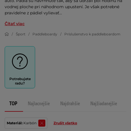
auto. Pádla sú navrhnuté tak, aby sa udržali pol hodinu na
vodnej ploche pri náhodnom upustení. Je však potrebné
pravidelne z pádiel vylievať...
Čítať viac
Šport
Paddleboardy
Príslušenstvo k paddleboardom
Potrebujete
radu?
TOP
Najlacnejšie
Najdrahšie
Najžiadanejšie
N
Materiál:
Karbón
Zrušit všetko