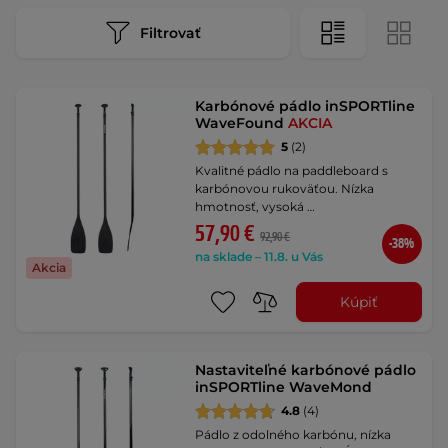
Filtrovať
Karbónové pádlo inSPORTline
WaveFound
AKCIA
5
(2)
Kvalitné pádlo na paddleboard s
karbónovou rukoväťou. Nízka
hmotnosť, vysoká …
57,90 €
92,90 €
-38%
na sklade – 11.8. u Vás
Akcia
Kúpiť
Nastaviteľné karbónové pádlo
inSPORTline WaveMond
4.8
(4)
Pádlo z odolného karbónu, nízka