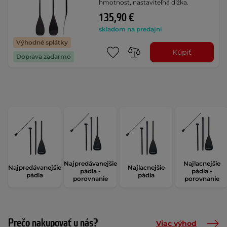
hmotnosť, nastaviteľná dĺžka.
135,90 €
skladom na predajni
Výhodné splátky
Kúpiť
Doprava zadarmo
Najpredávanejšie
Najlacnejšie
Najpredávanejšie
Najlacnejšie
pádla -
pádla -
pádla
pádla
porovnanie
porovnanie
Prečo nakupovať u nás?
Viac výhod