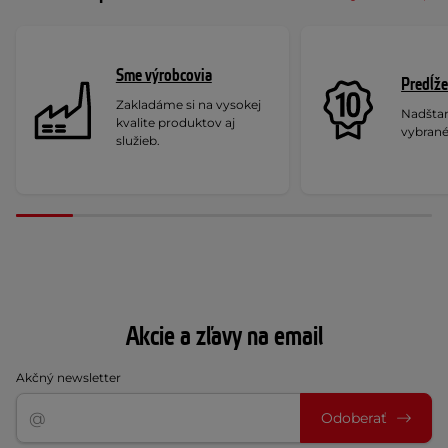
Sme výrobcovia
Predĺže
Zakladáme si na vysokej
Nadšta
kvalite produktov aj
vybrané
služieb.
Akcie a zľavy na email
Akčný newsletter
Odoberať