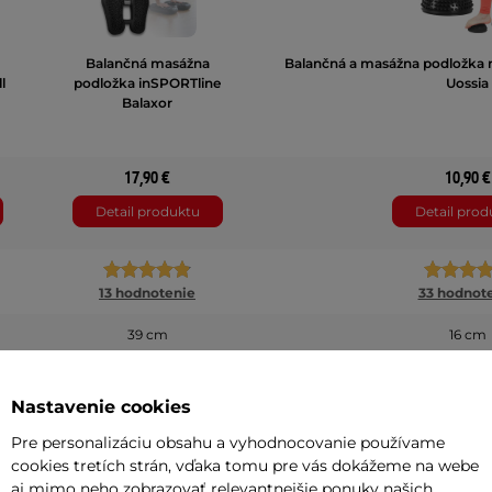
Balančná masážna
Balančná a masážna podložka 
l
podložka inSPORTline
Uossia
Balaxor
17,90 €
10,90 €
Detail produktu
Detail prod
13 hodnotenie
33 hodnot
39 cm
16 cm
čierna , mocha mousse
čierna , svetlo ružová , mocha m
Nastavenie cookies
300 kg
100 kg
Pre personalizáciu obsahu a vyhodnocovanie používame
10 cm
cookies tretích strán, vďaka tomu pre vás dokážeme na webe
aj mimo neho zobrazovať relevantnejšie ponuky našich