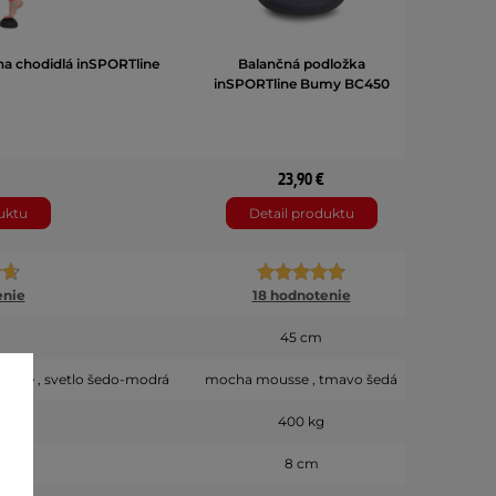
na chodidlá inSPORTline
Balančná podložka
Balančná
inSPORTline Bumy BC450
23,90 €
uktu
Detail produktu
enie
18 hodnotenie
45 cm
ousse , svetlo šedo-modrá
mocha mousse , tmavo šedá
400 kg
8 cm