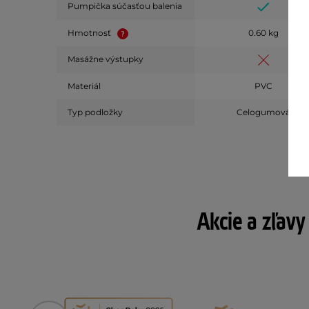
Pumpička súčasťou balenia
Hmotnosť
0.60 kg
Masážne výstupky
Materiál
PVC
Typ podložky
Celogumová
Akcie a zľavy