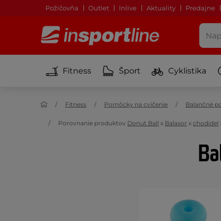
Požičovňa
Outlet
Inlive
Aktuality
Predajne
Fitness
Šport
Cyklistika
Fitness
Pomôcky na cvičenie
Balančné 
Porovnanie produktov
Donut Ball
x
Balaxor
x
chodidel
Ba