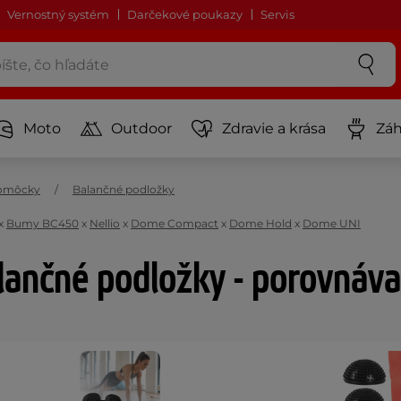
Vernostný systém
Darčekové poukazy
Servis
Moto
Outdoor
Zdravie a krása
Záh
pomôcky
Balančné podložky
x
Bumy BC450
x
Nellio
x
Dome Compact
x
Dome Hold
x
Dome UNI
lančné podložky - porovnáva