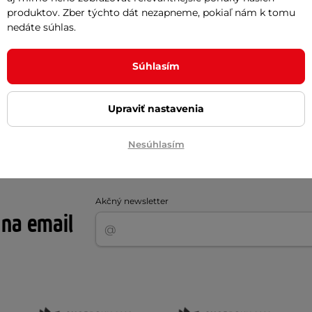
produktov. Zber týchto dát nezapneme, pokiaľ nám k tomu
nedáte súhlas.
1.10 kg
0.35 kg
Súhlasím
PVC
Upraviť nastavenia
Celogumová
Nesúhlasím
Akčný newsletter
 na email