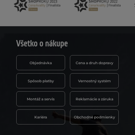
Všetko o nákupe
Objednávka
Cena a druh dopravy
Spôsob platby
Vernostný systém
Montáž a servis
Reklamácie a záruka
Kariéra
Obchodné podmienky