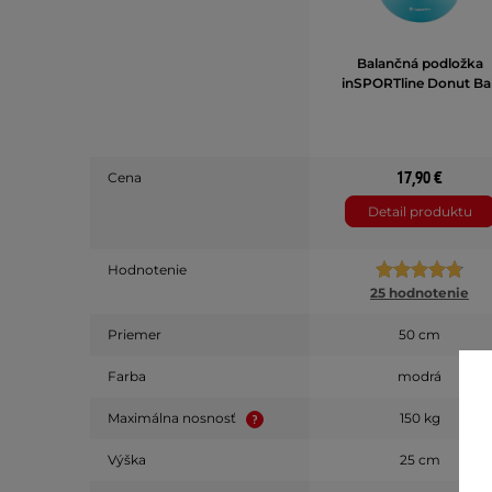
Balančná podložka
inSPORTline Donut Bal
17,90 €
Cena
Detail produktu
Hodnotenie
25 hodnotenie
Priemer
50 cm
Farba
modrá
Maximálna nosnosť
150 kg
Výška
25 cm