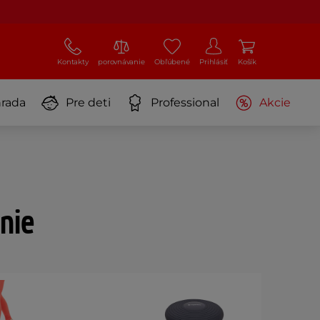
Kontakty
porovnávanie
Obľúbené
Prihlásiť
Košík
rada
Pre deti
Professional
Akcie
nie