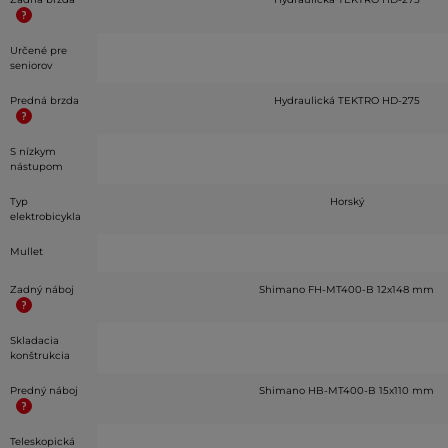
Určené pre
seniorov
Predná brzda
Hydraulická TEKTRO HD-275
S nízkym
nástupom
Typ
Horský
elektrobicykla
Mullet
Zadný náboj
Shimano FH-MT400-B 12x148 mm
Skladacia
konštrukcia
Predný náboj
Shimano HB-MT400-B 15x110 mm
Teleskopická