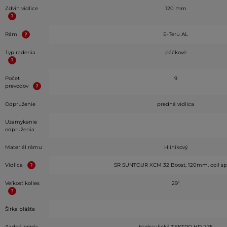
Zdvih vidlice
120 mm
Rám
E-Teru AL
Typ radenia
páčkové
Počet
9
prevodov
Odpruženie
predná vidlica
Uzamykanie
odpruženia
Materiál rámu
Hliníkový
Vidlica
SR SUNTOUR XCM 32 Boost, 120mm, coil sp
Veľkosť kolies
29"
Šírka plášťa
Zadná brzda
Hydraulická TEKTRO HD-275