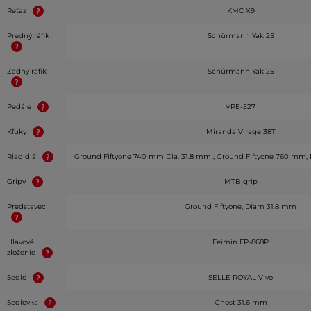
Reťaz
KMC X9
Predný ráfik
Schûrmann Yak 25
Zadný ráfik
Schûrmann Yak 25
Pedále
VPE-527
Kľuky
Miranda Virage 38T
Riadidlá
Ground Fiftyone 740 mm Dia. 31.8 mm , Ground Fiftyone 760 mm,
Gripy
MTB grip
Predstavec
Ground Fiftyone, Diam 31.8 mm
Hlavové
Feimin FP-868P
zloženie
Sedlo
SELLE ROYAL Vivo
Sedlovka
Ghost 31.6 mm