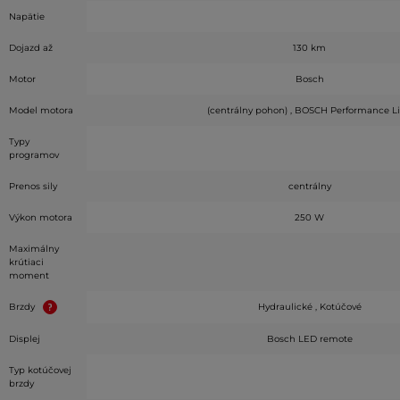
Napätie
Dojazd až
130 km
Motor
Bosch
Model motora
(centrálny pohon) , BOSCH Performance L
Typy
programov
Prenos sily
centrálny
Výkon motora
250 W
Maximálny
krútiaci
moment
Brzdy
Hydraulické , Kotúčové
Displej
Bosch LED remote
Typ kotúčovej
brzdy