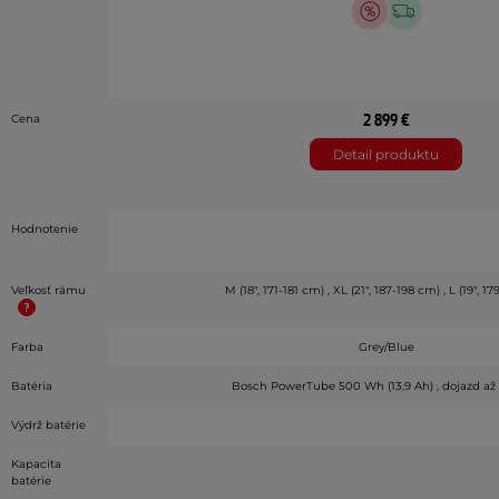
2 899 €
Cena
Detail produktu
Hodnotenie
Veľkosť rámu
M (18", 171-181 cm) , XL (21", 187-198 cm) , L (19", 1
Farba
Grey/Blue
Batéria
Bosch PowerTube 500 Wh (13,9 Ah) , dojazd až
Výdrž batérie
Kapacita
batérie