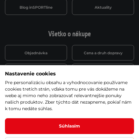
Blog inSPORTline
Aktuality
Všetko o nákupe
Objednávka
Cena a druh dopravy
Spôsob platby
Vernostný systém
Nastavenie cookies
Pre personalizáciu obsahu a vyhodnocovanie používame
cookies tretích strán, vďaka tomu pre vás dokážeme na
Montáž a servis
Reklamácie a záruka
webe aj mimo neho zobrazovať relevantnejšie ponuky
našich produktov. Zber týchto dát nezapneme, pokiaľ nám
k tomu nedáte súhlas.
Kariéra
Obchodné podmienky
Súhlasím