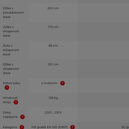
Dĺžka v
202 cm
prevádzkovom
stave
Výška v
173 cm
sklopenom
stave
Šírka v
89 cm
sklopenom
stave
Dĺžka v
120 cm
sklopenom
stave
Pohon pásu
s motorom
Hmotnosť
128 kg
stroja
Zdroj
220V , 230V
napájania
Kategória
HB (podľa EN ISO 20957)
SC (