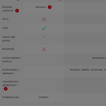
Použitie
domáce
(určenie)
Wi-Fi
USB
Počet USB
1
portov
Bluetooth
Multimediálne
obrazovka 
funkcie
Multimédiá a
Youtube , Netflix , Kinomap , Z
aplikácie
Interaktivita s
aplikáciami
Modelový rad
Gardian