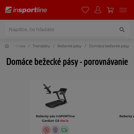
Fitness
Trenažéry
Bežecké pásy
Domáce bežecké pásy
Domáce bežecké pásy - porovnávanie
Bežecký pás inSPORTline
Bežecký 
Gardian G6
Akcia