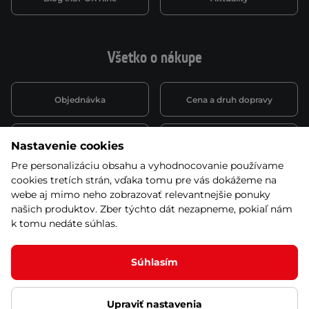
Všetko o nákupe
Objednávka
Cena a druh dopravy
Spôsob platby
Vernostný systém
Nastavenie cookies
Pre personalizáciu obsahu a vyhodnocovanie používame
cookies tretích strán, vďaka tomu pre vás dokážeme na
Montáž a servis
Reklamácie a záruka
webe aj mimo neho zobrazovať relevantnejšie ponuky
našich produktov. Zber týchto dát nezapneme, pokiaľ nám
k tomu nedáte súhlas.
Kariéra
Obchodné podmienky
Súhlasím
Upraviť nastavenia