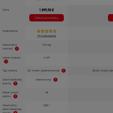
1 899,90 €
Cena
Detail produktu
Hodnotenie
17 hodnotenie
Maximálna
140 kg
nosnosť
Výkon motora
4 HP
Typ motora
DC motor (jednosmerný)
BLDC motor (je
Zdvih bežeckej
elektronický
plochy
Počet úrovní
18
zdvihu
Maximálny
3.80 °
sklon bežeckej
plochy