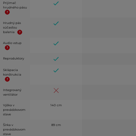
Prijímač
hrudného pásu
Hrudný pás
súčasťou
balenia
Audio vstup
Reproduktory
Sklápacia
konštrukcia
Integrovaný
ventilátor
Výška v
140 cm
prevádzkovom
stave
Šírka v
89 cm
prevádzkovom
stave