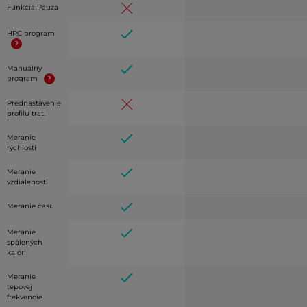
Funkcia Pauza
HRC program
Manuálny
program
Prednastavenie
profilu trati
Meranie
rýchlosti
Meranie
vzdialenosti
Meranie času
Meranie
spálených
kalórií
Meranie
tepovej
frekvencie