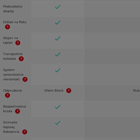
Podsvietený
displej
Držiak na fľašu
Stojan na
tablet
Transportné
kolieska
Systém
vyrovnávania
nerovností
Odpruženie
Silent Block
Rubb
Bezpečnostná
brzda
Snímače
tepovej
frekvencie