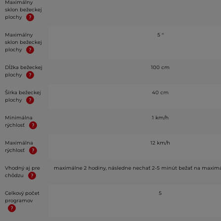
Maximálny
sklon bežeckej
plochy
Maximálny
5 °
sklon bežeckej
plochy
Dĺžka bežeckej
100 cm
plochy
Šírka bežeckej
40 cm
plochy
Minimálna
1 km/h
rýchlosť
Maximálna
12 km/h
rýchlosť
Vhodný aj pre
maximálne 2 hodiny, následne nechať 2-5 minút bežať na maximál
chôdzu
Celkový počet
5
programov