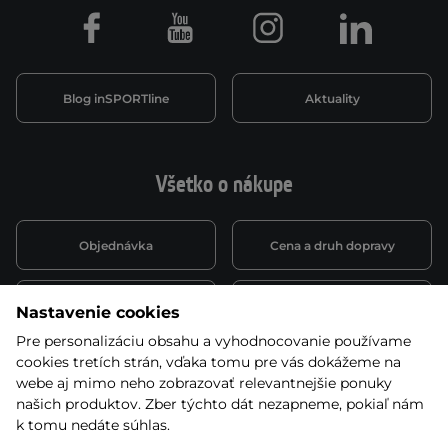
Facebook
Youtube
Instagram
LinkedIn
Blog inSPORTline
Aktuality
Všetko o nákupe
Objednávka
Cena a druh dopravy
Spôsob platby
Vernostný systém
Nastavenie cookies
Pre personalizáciu obsahu a vyhodnocovanie používame
cookies tretích strán, vďaka tomu pre vás dokážeme na
Montáž a servis
Reklamácie a záruka
webe aj mimo neho zobrazovať relevantnejšie ponuky
našich produktov. Zber týchto dát nezapneme, pokiaľ nám
k tomu nedáte súhlas.
Kariéra
Obchodné podmienky