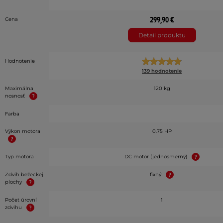
299,90 €
Cena
Detail produktu
Hodnotenie
139 hodnotenie
Maximálna
120 kg
nosnosť
Farba
Výkon motora
0.75 HP
Typ motora
DC motor (jednosmerný)
Zdvih bežeckej
fixný
plochy
Počet úrovní
1
zdvihu