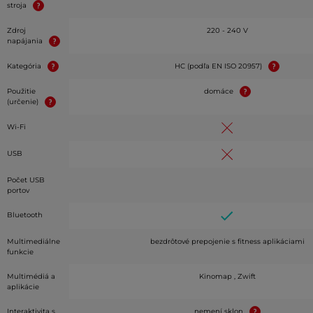
stroja
Zdroj
220 - 240 V
napájania
Kategória
HC (podľa EN ISO 20957)
Použitie
domáce
(určenie)
Wi-Fi
USB
Počet USB
portov
Bluetooth
Multimediálne
bezdrôtové prepojenie s fitness aplikáciami
funkcie
Multimédiá a
Kinomap , Zwift
aplikácie
Interaktivita s
nemení sklon