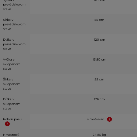
prevádzkovom
stave
Šírka v
55 cm
prevádzkovom
stave
Dĺžka v
120 cm
prevádzkovom
stave
Výška v
13.50 cm
sklopenom
stave
Šírka v
55 cm
sklopenom
stave
Dĺžka v
126 cm
sklopenom
stave
Pohon pásu
s motorom
Hmotnosť
24.80 kg