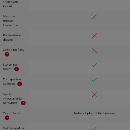
spálených
kalórií
Meranie
tepovej
frekvencie
Podsvietený
displej
Držiak na fľašu
Stojan na
tablet
Transportné
kolieska
Systém
vyrovnávania
nerovností
Odpruženie
bežecká plocha tlmí nárazy
Bezpečnostná