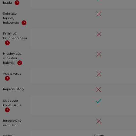
brzda
Snímače
tepovej
frekvencie
Prijímač
hrudného pásu
Hrudný pás
súčasťou
balenia
Audio vstup
Reproduktory
Sklápacia
konštrukcia
Integrovaný
ventilátor
Výška v
107 cm