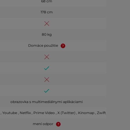
68 cm
178 cm
80 kg
Domáce použitie
obrazovka s multimediálnymi aplikáciami
, Youtube , Netflix , Prime Video , X (Twitter) , Kinomap , Zwift , Fitshow
mení odpor