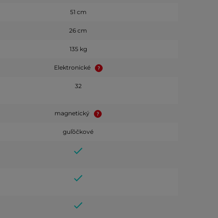
51 cm
26 cm
135 kg
Elektronické
32
magnetický
guľôčkové