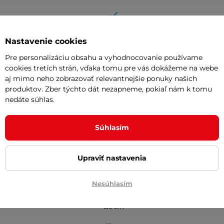
Nastavenie cookies
Pre personalizáciu obsahu a vyhodnocovanie používame
cookies tretích strán, vďaka tomu pre vás dokážeme na webe
aj mimo neho zobrazovať relevantnejšie ponuky našich
produktov. Zber týchto dát nezapneme, pokiaľ nám k tomu
nedáte súhlas.
Súhlasím
Upraviť nastavenia
m
200 cm
Nesúhlasím
130 cm