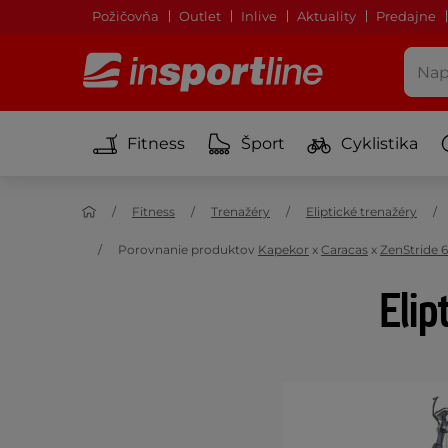
Požičovňa
Outlet
Inlive
Aktuality
Predajne
Fitness
Šport
Cyklistika
Fitness
Trenažéry
Eliptické trenažéry
Porovnanie produktov
Kapekor
x
Caracas
x
ZenStride 
Elip