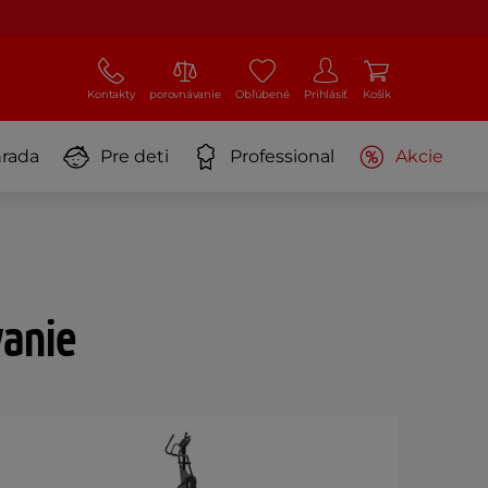
Kontakty
porovnávanie
Obľúbené
Prihlásiť
Košík
rada
Pre deti
Professional
Akcie
vanie