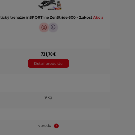
ptický trenažér inSPORTline ZenStride 600 - 2.akosť
Akcia
731,70 €
Detail produktu
9 kg
vpredu