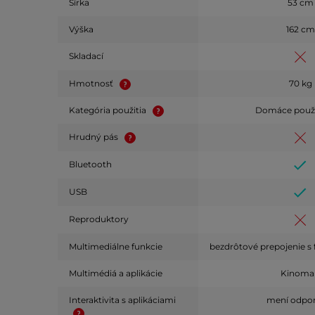
Šírka
53 cm
Výška
162 cm
Skladací
Hmotnosť
70 kg
Kategória použitia
Domáce použi
Hrudný pás
Bluetooth
USB
Reproduktory
Multimediálne funkcie
bezdrôtové prepojenie s f
Multimédiá a aplikácie
Kinoma
Interaktivita s aplikáciami
mení odpo