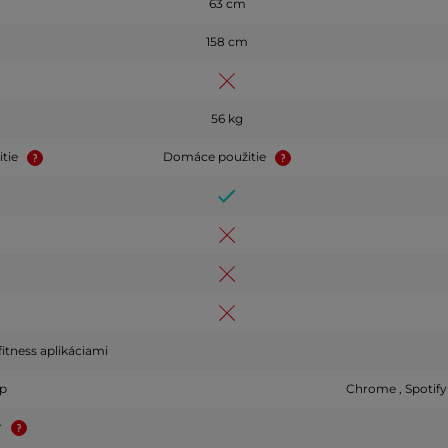
63 cm
158 cm
56 kg
tie
Domáce použitie
itness aplikáciami
p
Chrome , Spotify 
r