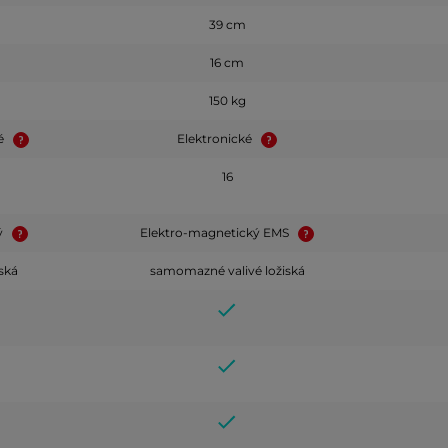
39 cm
16 cm
150 kg
ké
Elektronické
16
ý
Elektro-magnetický EMS
iská
samomazné valivé ložiská