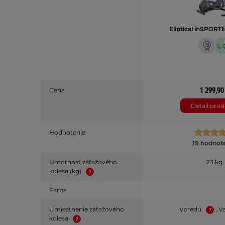
Eliptical inSPORT
1 299,90
Cena
Detail pro
Hodnotenie
19 hodnot
Hmotnosť záťažového
23 kg
kolesa (kg)
Farba
Umiestnenie záťažového
vpredu
, V
kolesa