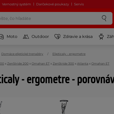
Vernostný systém
Darčekové poukazy
Servis
Moto
Outdoor
Zdravie a krása
Záh
Domáce eliptické trenažéry
Elipticaly - ergometre
600
x
ZenStride 200
x
Omahan ET
x
ZenStride 300
x
Atlanta
x
Omahan ET
ticaly - ergometre - porovná