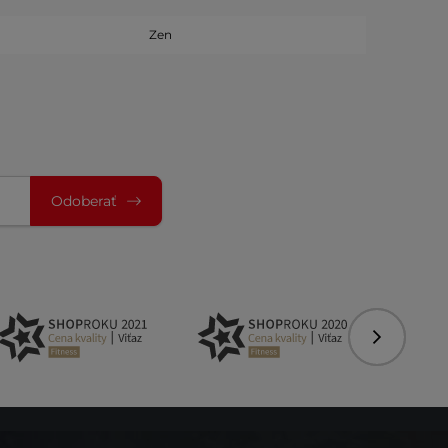
Zen
Odoberať
Nasledujú