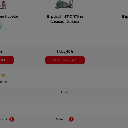
line Kapekor
Eliptical inSPORTline
Eli
Caracas - 2.akosť
 €
1 085,40 €
duktu
Detail produktu
enie
8 kg
zadu
Vzadu