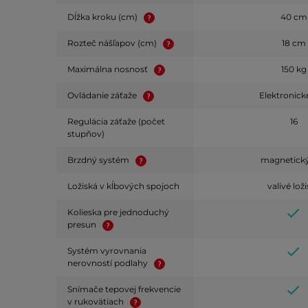
Dĺžka kroku (cm)
40 cm
Rozteč nášľapov (cm)
18 cm
Maximálna nosnosť
150 kg
Ovládanie záťaže
Elektronic
Regulácia záťaže (počet
16
stupňov)
Brzdný systém
magnetick
Ložiská v kĺbových spojoch
valivé lož
Kolieska pre jednoduchý
presun
Systém vyrovnania
nerovností podlahy
Snímače tepovej frekvencie
v rukovätiach