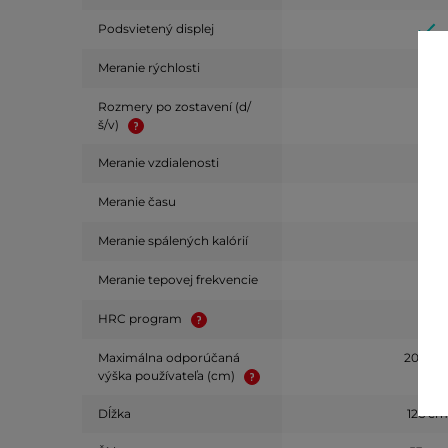
Podsvietený displej
Meranie rýchlosti
Rozmery po zostavení (d/
š/v)
Meranie vzdialenosti
Meranie času
Meranie spálených kalórií
Meranie tepovej frekvencie
HRC program
Maximálna odporúčaná
200 c
výška používateľa (cm)
Dĺžka
126 cm