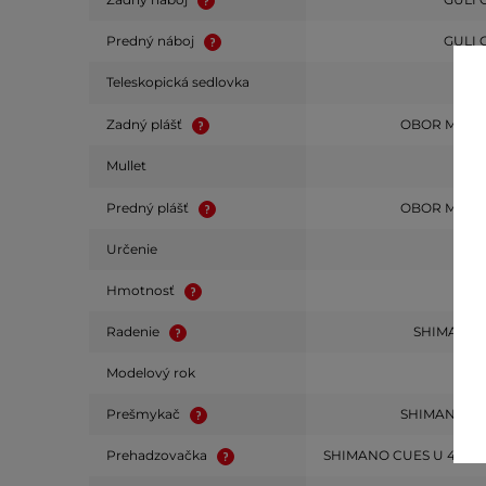
Predný náboj
GULI 
Teleskopická sedlovka
Zadný plášť
OBOR MIKE B
Mullet
Predný plášť
OBOR MIKE B
Určenie
Hmotnosť
13.
Radenie
SHIMANO 
Modelový rok
2
Prešmykač
SHIMANO T
Prehadzovačka
SHIMANO CUES U 4000 