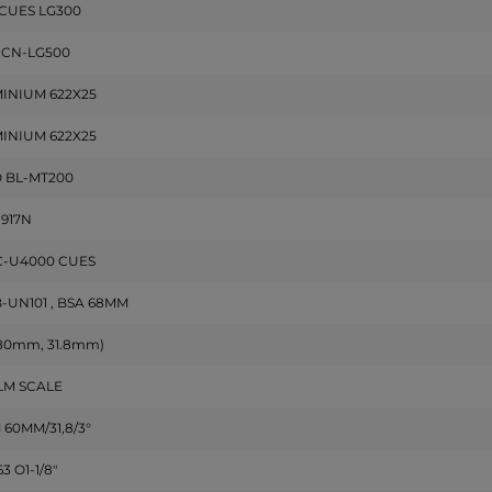
CUES LG300
 CN-LG500
INIUM 622X25
INIUM 622X25
 BL-MT200
-917N
C-U4000 CUES
-UN101 , BSA 68MM
680mm, 31.8mm)
M SCALE
60MM/31,8/3°
3 O1-1/8"