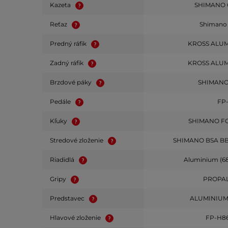
Kazeta
SHIMANO 
Reťaz
Shimano
Predný ráfik
KROSS ALUM
Zadný ráfik
KROSS ALUM
Brzdové páky
SHIMANO
Pedále
FP
Kľuky
SHIMANO F
Stredové zloženie
SHIMANO BSA BB
Riadidlá
Aluminium (
Gripy
PROPAL
Predstavec
ALUMINIUM 
Hlavové zloženie
FP-H86