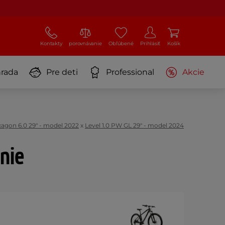
Kontakty
porovnávanie
Obľúbené
Prihlásiť
Košík
rada
Pre deti
Professional
Akcie
agon 6.0 29" - model 2022
x
Level 1.0 PW GL 29" - model 2024
nie