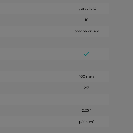
hydraulická
18
predná vidlica
100 mm
29"
2.25 "
páčkové