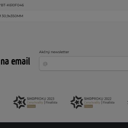
YBT-K610F046
 30,9x350MM
Akčný newsletter
 na email