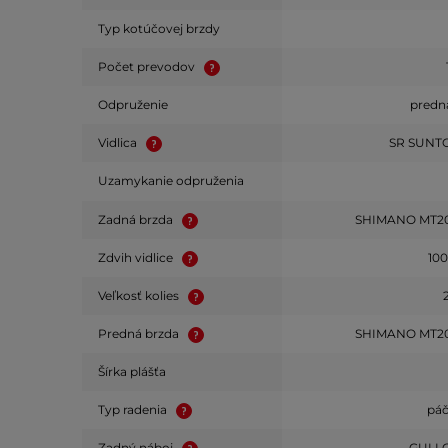
Typ kotúčovej brzdy
Počet prevodov
Odpruženie
predná
Vidlica
SR SUNT
Uzamykanie odpruženia
Zadná brzda
SHIMANO MT200
Zdvih vidlice
10
Veľkosť kolies
Predná brzda
SHIMANO MT200
Šírka plášťa
Typ radenia
pá
Zadný náboj
GULI 