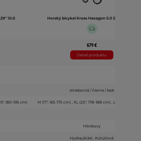
29" 10.0
Horský bicykel Kross Hexagon 5.0 29" Gen 008
679 €
Detail produktu
strieborná / čierna / lesk
(19", 180-195 cm)
M (17", 165-175 cm) , XL (20", 178-188 cm) , L (18", 172-182 
Hliníkový
Hydraulické , Kotúčové