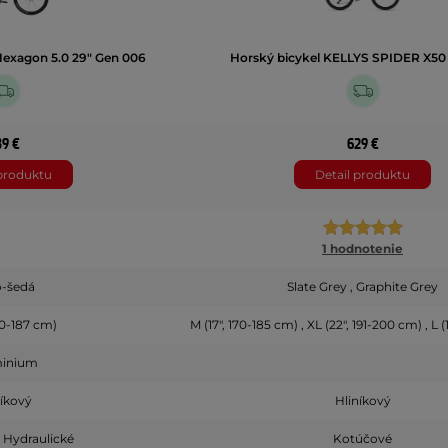
Hexagon 5.0 29" Gen 006
Horský bicykel KELLYS SPIDER X50 
39 €
629 €
 produktu
Detail produktu
1 hodnotenie
o-šedá
Slate Grey , Graphite Grey
170-187 cm)
M (17", 170-185 cm) , XL (22", 191-200 cm) , L 
minium
níkový
Hliníkový
 Hydraulické
Kotúčové