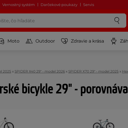
Vernostný systém
Darčekové poukazy
Servis
Moto
Outdoor
Zdravie a krása
Záh
el 2025
x
SPIDER X40 29" - model 2026
x
SPIDER X70 29" - model 2025
x
Hex
rské bicykle 29" - porovnáva