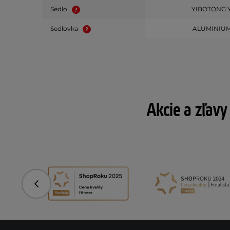
Sedlo
YIBOTONG 
Sedlovka
ALUMINIUM
Akcie a zľavy
Predchádzajúci