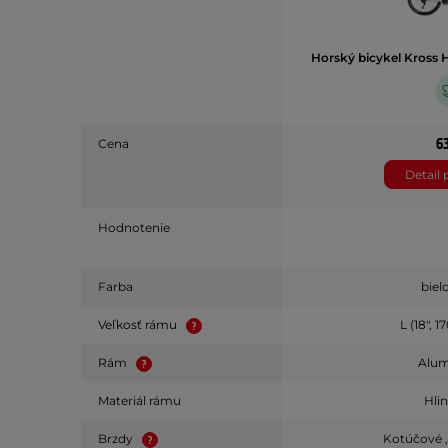
Horský bicykel Kross 
6
Cena
Detail
Hodnotenie
Farba
biel
Veľkosť rámu
L (18", 
Rám
Alu
Materiál rámu
Hli
Brzdy
Kotúčové ,