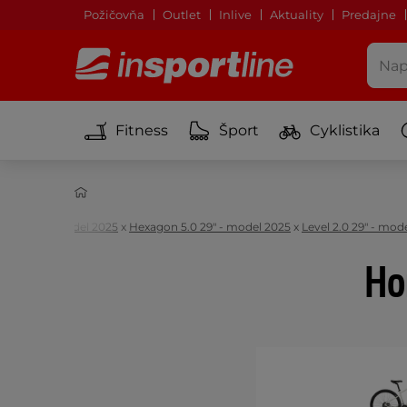
Požičovňa
Outlet
Inlive
Aktuality
Predajne
Fitness
Šport
Cyklistika
kle 29"
X50 29" - model 2025
x
Hexagon 5.0 29" - model 2025
x
Level 2.0 29" - mod
Ho