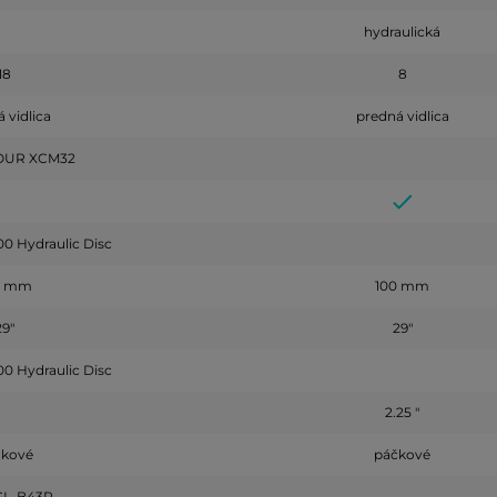
hydraulická
18
8
 vidlica
predná vidlica
OUR XCM32
 Hydraulic Disc
0 mm
100 mm
29"
29"
 Hydraulic Disc
2.25 "
čkové
páčkové
GL-B43R