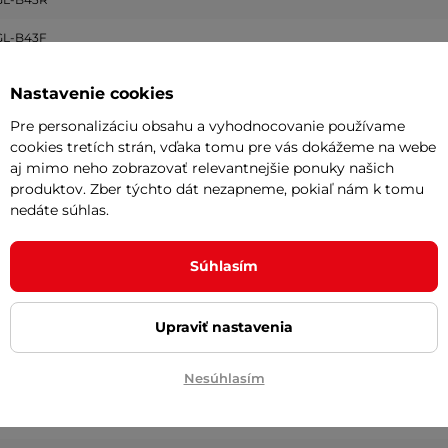
GL-B43F
Nastavenie cookies
EAR 29 X 2,25
Pre personalizáciu obsahu a vyhodnocovanie používame
cookies tretích strán, vďaka tomu pre vás dokážeme na webe
aj mimo neho zobrazovať relevantnejšie ponuky našich
produktov. Zber týchto dát nezapneme, pokiaľ nám k tomu
EAR 29 X 2,25
nedáte súhlas.
pánske
Súhlasím
90 kg
CUES U4000
Upraviť nastavenia
024
2025
Nesúhlasím
OURNEY TY700
, SIMANO CUES RD U3020