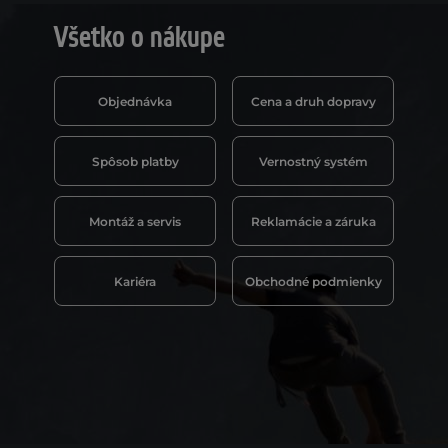
Všetko o nákupe
Objednávka
Cena a druh dopravy
Spôsob platby
Vernostný systém
Montáž a servis
Reklamácie a záruka
Kariéra
Obchodné podmienky