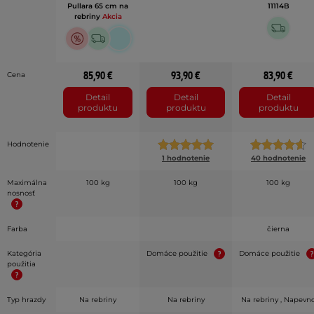
Pullara 65 cm na
11114B
rebriny
Akcia
85,90 €
93,90 €
83,90 €
Cena
Detail
Detail
Detail
produktu
produktu
produktu
Hodnotenie
1 hodnotenie
40 hodnotenie
Maximálna
100 kg
100 kg
100 kg
nosnosť
Farba
čierna
Kategória
Domáce použitie
Domáce použitie
použitia
Typ hrazdy
Na rebriny
Na rebriny
Na rebriny , Napevn