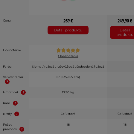
269 €
249,90 €
Cena
Detail produktu
Detail
produktu
Hodnotenie
1 hodnotenie
Farba
čierna / ružová , ružová/šedá , šedozelená/ružová
Veľkosť rámu
15" (135-155 cm)
Hmotnosť
13.90 kg
Rám
Brzdy
Čeľusťové
Čeľusťové
Počet
18
18
prevodov