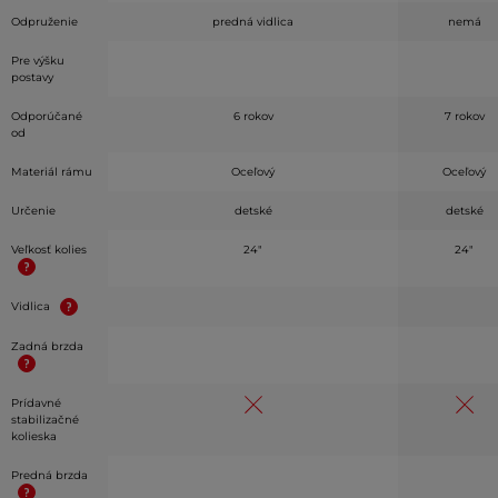
Odpruženie
predná vidlica
nemá
Pre výšku
postavy
Odporúčané
6 rokov
7 rokov
od
Materiál rámu
Oceľový
Oceľový
Určenie
detské
detské
Veľkosť kolies
24"
24"
Vidlica
Zadná brzda
Prídavné
stabilizačné
kolieska
Predná brzda