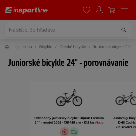
Cyklistika
Bicykle
Detské bicykle
Juniorské bicykle 24"
Juniorské bicykle 24" - porovnávanie
Odľahčený juniorský bicykel Olpran Formica
Juniorsky bicy
24" - model 2026 • 135-155 cm • 13,9 kg
Akcia
DHS Cedric
2MB24021 2