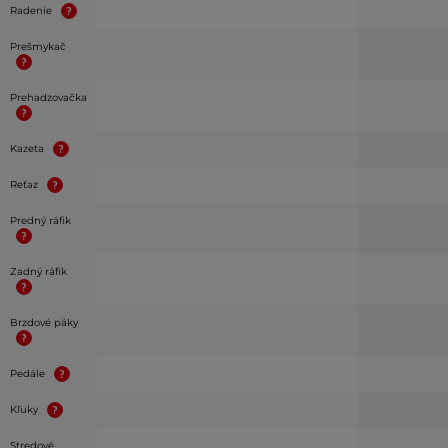
Radenie
Prešmykač
Prehadzovačka
Kazeta
Reťaz
Predný ráfik
Zadný ráfik
Brzdové páky
Pedále
Kľuky
Stredové