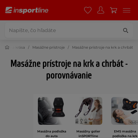
dravie a krása
Masážne prístroje
Masážne prístroje na krk a chrbát
Masážne prístroje na krk a chrbát -
porovnávanie
Masážna podložka
Masážny golier
EMS masážna
do auta
inSPORTline
podložka na krk