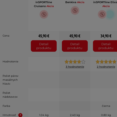
inSPORTline
Benkiva
Akcia
inSPORTline Elix
Cruisano
Akcia
Akcia
45,90 €
45,90 €
34,90 €
Cena
Detail
Detail
Detail
produktu
produktu
produktu
Hodnotenie
3 hodnotenie
2 hodnotenie
Počet párov
masážnych
hlavíc
Počet
nádstavcov
Farba
čierna
Hmotnosť
1.04 kg
2.40 kg
0.80 kg