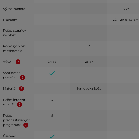
Výkon motora
6 W
Rozmery
22 x 20 x 11,5 cm
Počet stupňov
rýchlosti
Počet rýchlostí
2
masírovania
Výkon
24 W
25 W
Vyhrievaná
podložka
Materiál
Syntetická koža
Počet intenzít
3
masáží
Počet
5
prednastavených
programov
Časovač