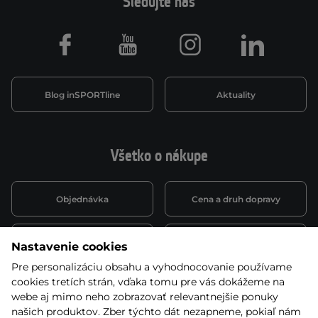
Sledujte nás
Facebook
Youtube
Instagram
LinkedIn
Blog inSPORTline
Aktuality
Všetko o nákupe
Objednávka
Cena a druh dopravy
Spôsob platby
Vernostný systém
Nastavenie cookies
Pre personalizáciu obsahu a vyhodnocovanie používame
cookies tretích strán, vďaka tomu pre vás dokážeme na
Montáž a servis
Reklamácie a záruka
webe aj mimo neho zobrazovať relevantnejšie ponuky
našich produktov. Zber týchto dát nezapneme, pokiaľ nám