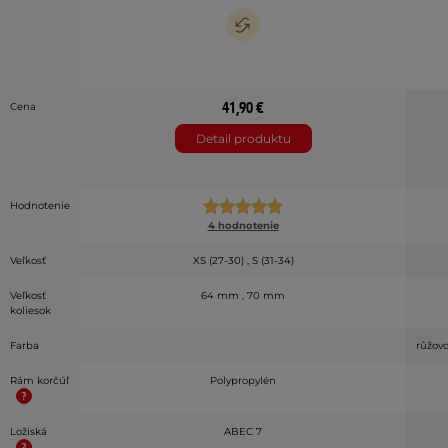
41,90 €
Cena
Detail produktu
Hodnotenie
4 hodnotenie
Veľkosť
XS (27-30) , S (31-34)
Veľkosť
64 mm , 70 mm
koliesok
Farba
růžovo
Rám korčúľ
Polypropylén
Ložiská
ABEC 7