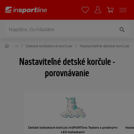
vé korčule
Detské kolieskové korčule
Nastaviteľné detské korčule
Nastaviteľné detské korčule -
porovnávanie
Detské kolieskové korčule inSPORTline Tealero s prednými
Nasta
LED kolieskami