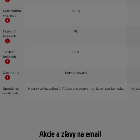
Maximálna
60 kg
nosnosť
Materiál
PU
koliesok
Tvrdosť
82 A
koliesok
Zapínanie
Kombinované
Špeciálne
Nastaviteľná veľkosť , Pútko pre obúvanie , Svietiace kolieska
Nasta
vlastnosti
Akcie a zľavy na email