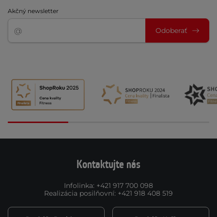
Akčný newsletter
Odoberať
Kontaktujte nás
Infolinka
:
+421 917 700 098
Realizácia posilňovní
:
+421 918 408 519