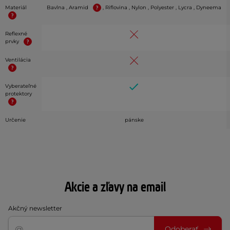
Materiál
Bavlna , Aramid
, Riflovina , Nylon , Polyester , Lycra , Dyneema
Reflexné
prvky
Ventilácia
Vyberateľné
protektory
Určenie
pánske
Akcie a zľavy na email
Akčný newsletter
Odoberať