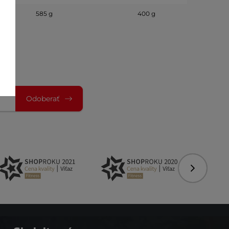
585 g
400 g
Odoberať
Nasledujú