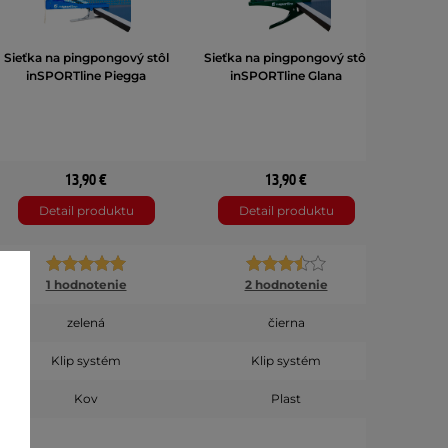
Sieťka na pingpongový stôl
Sieťka na pingpongový stôl
Sieťk
inSPORTline Piegga
inSPORTline Glana
13,90 €
13,90 €
Detail produktu
Detail produktu
D
1 hodnotenie
2 hodnotenie
zelená
čierna
Klip systém
Klip systém
Kov
Plast