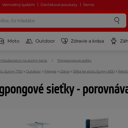
Vernostný systém
Darčekové poukazy
Servis
Moto
Outdoor
Zdravie a krása
Záh
ríslušenstvo na stolný tenis
Pingpongové sieťky
olu Sunny 700
x
Outdoor
x
Piegga
x
Glana
x
Síťka ke stolu Sunny 600
x
Retot
gpongové sieťky - porovnáv