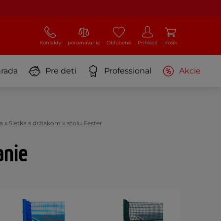
Kontakty
porovnávanie
Obľúbené
Prihlásiť
Košík
rada
Pre deti
Professional
Akcie
a
x
Sieťka s držiakom k stolu Fester
anie