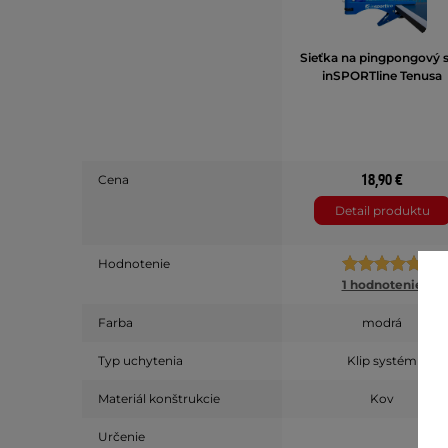
Sieťka na pingpongový s
inSPORTline Tenusa
18,90 €
Cena
Detail produktu
Hodnotenie
1 hodnotenie
Farba
modrá
Typ uchytenia
Klip systém
Materiál konštrukcie
Kov
Určenie