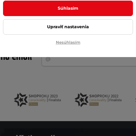
Súhlasím
350 g
Upraviť nastavenia
Nesúhlasím
Akčný newsletter
 na email