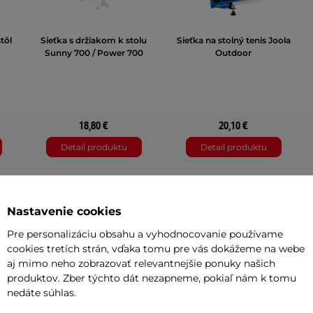
tôl
Sieťka s držiakom k stolu
Sieťka na stolný tenis Joola
Sunny 700 / Power 700
Outdoor
18,80 €
20,10 €
Detail produktu
Detail produktu
4 hodnotenie
Nastavenie cookies
čierno-biela
modrá
Pre personalizáciu obsahu a vyhodnocovanie používame
cookies tretích strán, vďaka tomu pre vás dokážeme na webe
Skrutkovací systém
Klip systém
aj mimo neho zobrazovať relevantnejšie ponuky našich
produktov. Zber týchto dát nezapneme, pokiaľ nám k tomu
Plast
Kov
nedáte súhlas.
Pingpongové stoly