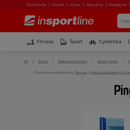
Požičovňa
Outlet
Inlive
Aktuality
Predajne
Fitness
Šport
Cyklistika
Šport
Raketové športy
Stolný tenis
P
Porovnanie produktov
Tenusa
x
Sieťka s držiakom k st
Pin