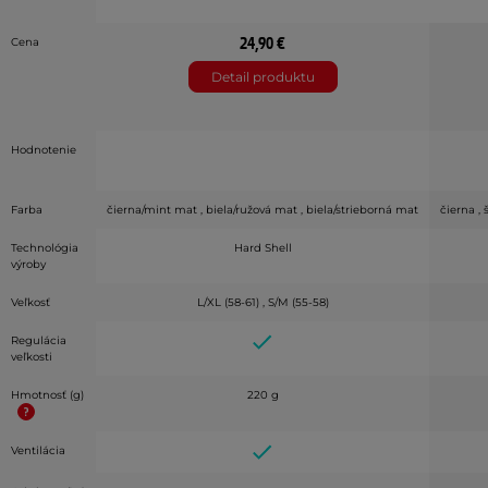
24,90 €
Cena
Detail produktu
Hodnotenie
Farba
čierna/mint mat , biela/ružová mat , biela/strieborná mat
čierna ,
Technológia
Hard Shell
výroby
Veľkosť
L/XL (58-61) , S/M (55-58)
Regulácia
veľkosti
Hmotnosť (g)
220 g
Ventilácia