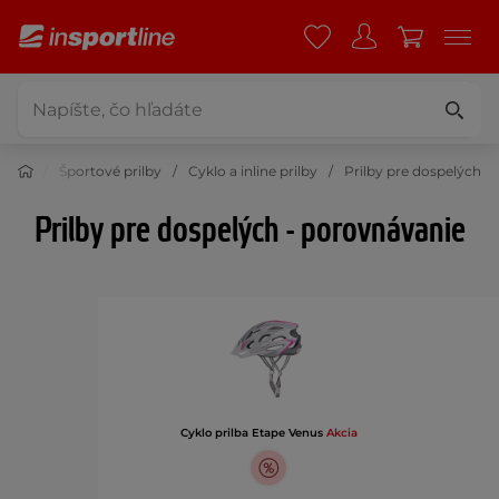
rilby
Športové prilby
Cyklo a inline prilby
Prilby pre dospelých
Prilby pre dospelých - porovnávanie
Cyklo prilba Etape Venus
Akcia