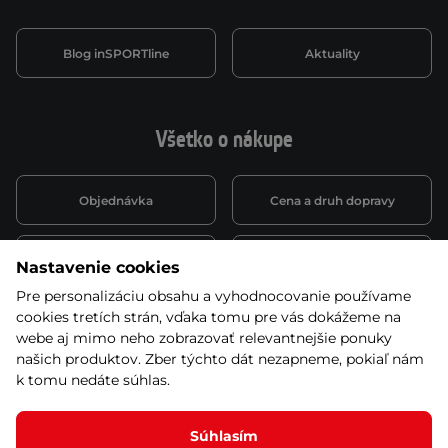
Blog inSPORTline
Aktuality
Všetko o nákupe
Objednávka
Cena a druh dopravy
Spôsob platby
Vernostný systém
Nastavenie cookies
Pre personalizáciu obsahu a vyhodnocovanie používame
cookies tretích strán, vďaka tomu pre vás dokážeme na
Montáž a servis
Reklamácie a záruka
webe aj mimo neho zobrazovať relevantnejšie ponuky
našich produktov. Zber týchto dát nezapneme, pokiaľ nám
k tomu nedáte súhlas.
Kariéra
Obchodné podmienky
Súhlasím