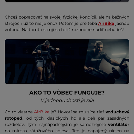
Chceš popracovať na svojej fyzickej kondícii, ale na bežných
strojoch už to nie je ono? Potom je pre teba
AirBike
jasnou
voľbou! Na tomto stroji sa totiž rozhodne nudiť nebudeš!
AKO TO VÔBEC FUNGUJE?
V jednoduchosti je sila
Čo to vlastne
AirBike
je? Hovorí sa mu síce tiež
vzduchový
rotoped,
od tých klasických ho ale delí pár zásadných
rozdielov. Tým najnápadnejším je samozrejme
ventilátor
na miesto záťažového kolesa. Ten je napojený nielen na