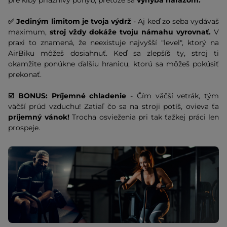
pre kĺby priaznivý pohyb, pretože sa
vyhýba nárazom.
✅ Jediným limitom je tvoja výdrž
- Aj keď zo seba vydávaš
maximum,
stroj vždy dokáže tvoju námahu vyrovnať.
V
praxi to znamená, že neexistuje najvyšší "level", ktorý na
AirBiku môžeš dosiahnuť. Keď sa zlepšíš ty, stroj ti
okamžite ponúkne ďalšiu hranicu, ktorú sa môžeš pokúsiť
prekonať.
☑️ BONUS: Príjemné chladenie
- Čím väčší vetrák, tým
väčší prúd vzduchu! Zatiaľ čo sa na stroji potíš, ovieva ťa
príjemný vánok!
Trocha osvieženia pri tak ťažkej práci len
prospeje.