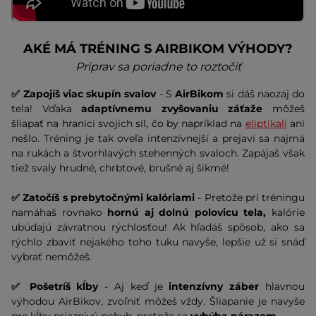
AKÉ MÁ TRÉNING S AIRBIKOM VÝHODY?
Priprav sa poriadne to roztočiť
✅ Zapojíš viac skupín svalov
- S
AirBikom
si dáš naozaj do
tela! Vďaka
adaptívnemu zvyšovaniu záťaže
môžeš
šliapať na hranici svojich síl, čo by napríklad na
eliptikali
ani
nešlo. Tréning je tak oveľa intenzívnejší a prejaví sa najmä
na rukách a štvorhlavých stehenných svaloch. Zapájaš však
tiež svaly hrudné, chrbtové, brušné aj šikmé!
✅ Zatočíš s prebytočnými kalóriami
- Pretože pri tréningu
namáhaš rovnako
hornú aj dolnú polovicu tela,
kalórie
ubúdajú závratnou rýchlosťou! Ak hľadáš spôsob, ako sa
rýchlo zbaviť nejakého toho tuku navyše, lepšie už si snáď
vybrať nemôžeš.
✅ Pošetríš kĺby
- Aj keď je
intenzívny záber
hlavnou
výhodou AirBikov, zvoľniť môžeš vždy. Šliapanie je navyše