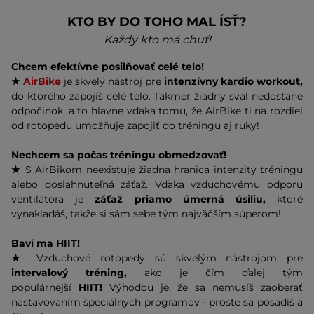
KTO BY DO TOHO MAL ÍSŤ?
Každý kto má chuť!
Chcem efektívne posilňovať celé telo!
★
AirBike
je skvelý nástroj pre
intenzívny kardio workout,
do ktorého zapojíš celé telo. Takmer žiadny sval nedostane
odpočinok, a to hlavne vďaka tomu, že AirBike ti na rozdiel
od rotopedu umožňuje zapojiť do tréningu aj ruky!
Nechcem sa počas tréningu obmedzovať!
★
S AirBikom neexistuje žiadna hranica intenzity tréningu
alebo dosiahnuteľná záťaž. Vďaka vzduchovému odporu
ventilátora je
záťaž priamo úmerná úsiliu,
ktoré
vynakladáš, takže si sám sebe tým najväčším súperom!
Baví ma HIIT!
★
Vzduchové rotopedy sú skvelým nástrojom pre
intervalový tréning,
ako je čím ďalej tým
populárnejší
HIIT!
Výhodou je, že sa nemusíš zaoberať
nastavovaním špeciálnych programov - proste sa posadíš a