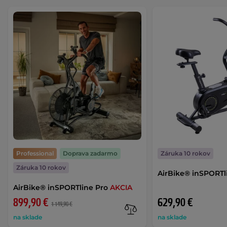
Professional
Doprava zadarmo
Záruka 10 rokov
Záruka 10 rokov
AirBike® inSPORTli
AirBike® inSPORTline Pro
AKCIA
899,90 €
629,90 €
1 149,90 €
na sklade
na sklade