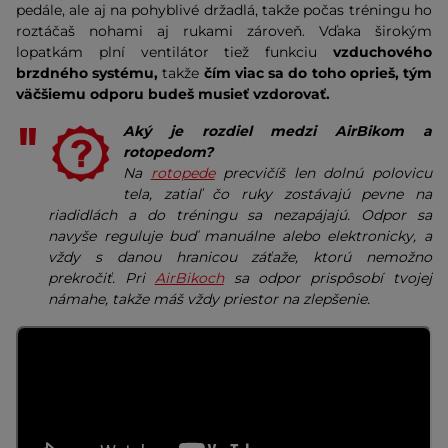
pedále, ale aj na pohyblivé držadlá, takže počas tréningu ho
roztáčaš nohami aj rukami zároveň. Vďaka širokým
lopatkám plní ventilátor tiež funkciu
vzduchového
brzdného systému,
takže
čím viac sa do toho oprieš, tým
väčšiemu odporu budeš musieť vzdorovať.
Aký je rozdiel medzi AirBikom a
rotopedom?
Na
rotopede
precvičíš len dolnú polovicu
tela, zatiaľ čo ruky zostávajú pevne na
riadidlách a do tréningu sa nezapájajú.
Odpor sa
navyše reguluje buď manuálne alebo elektronicky, a
vždy s danou hranicou záťaže, ktorú nemožno
prekročiť. Pri
AirBikoch
sa odpor prispôsobí tvojej
námahe, takže máš vždy priestor na zlepšenie.