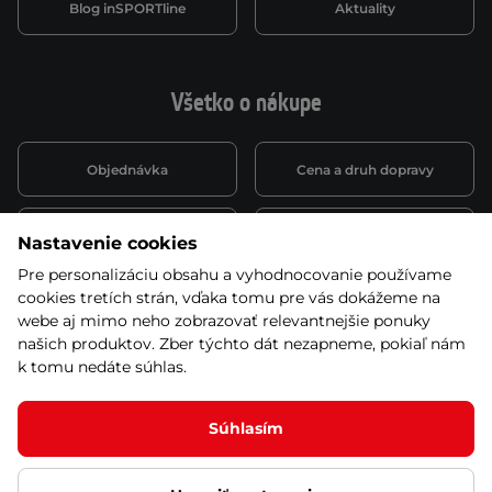
Blog inSPORTline
Aktuality
Všetko o nákupe
Objednávka
Cena a druh dopravy
Spôsob platby
Vernostný systém
Nastavenie cookies
Pre personalizáciu obsahu a vyhodnocovanie používame
cookies tretích strán, vďaka tomu pre vás dokážeme na
Montáž a servis
Reklamácie a záruka
webe aj mimo neho zobrazovať relevantnejšie ponuky
našich produktov. Zber týchto dát nezapneme, pokiaľ nám
k tomu nedáte súhlas.
Kariéra
Obchodné podmienky
Súhlasím