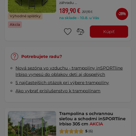
záhradu …
189,90 €
264,90 €
-28%
Výhodné splátky
na sklade – 10.8. u Vás
Akcia
Kúpiť
Potrebujete radu?
Nová sezóna vo vzduchu - trampolíny inSPORTline
Irbiso vynesú do oblakov deti aj dospelých
5 najčastejších otázok pri výbere trampolíny
Ako vybrať príslušenstvo k trampolínam
Trampolína s ochrannou
sieťou a schodmi inSPORTline
Irbiso 305 cm
AKCIA
5
(6)