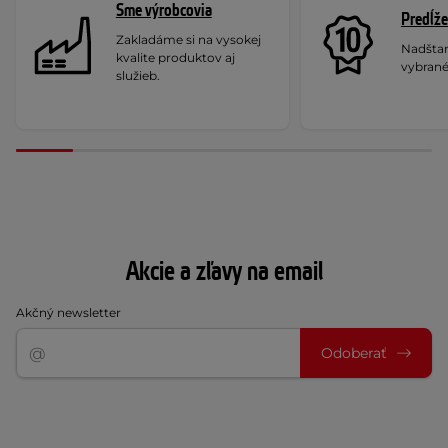
Sme výrobcovia
Predĺže
Zakladáme si na vysokej
Nadšta
kvalite produktov aj
vybrané
služieb.
Akcie a zľavy na email
Akčný newsletter
Odoberať