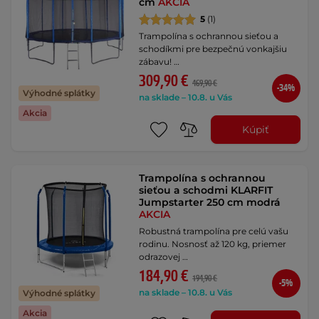
cm
AKCIA
5
(1)
Trampolína s ochrannou sieťou a
schodíkmi pre bezpečnú vonkajšiu
zábavu! …
309,90 €
469,90 €
-34%
Výhodné splátky
na sklade – 10.8. u Vás
Akcia
Kúpiť
Trampolína s ochrannou
sieťou a schodmi KLARFIT
Jumpstarter 250 cm modrá
AKCIA
Robustná trampolína pre celú vašu
rodinu. Nosnosť až 120 kg, priemer
odrazovej …
184,90 €
194,90 €
-5%
na sklade – 10.8. u Vás
Výhodné splátky
Akcia