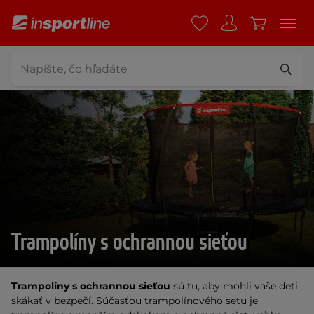
Trampolíny s ochrannou sieťou
Trampolíny s ochrannou sieťou
sú tu, aby mohli vaše deti
skákať v bezpečí. Súčasťou trampolínového setu je