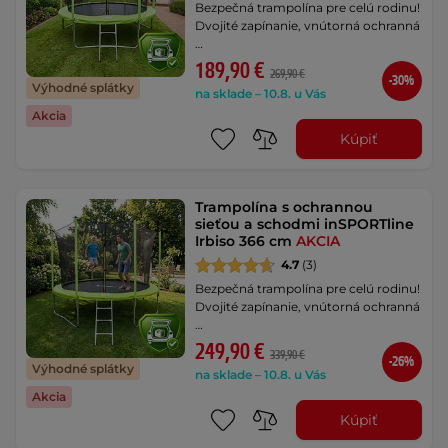
Bezpečná trampolína pre celú rodinu!
Dvojité zapínanie, vnútorná ochranná
…
189,90 €
269,90 €
-30%
Výhodné splátky
na sklade – 10.8. u Vás
Akcia
Kúpiť
Trampolína s ochrannou
sieťou a schodmi inSPORTline
Irbiso 366 cm
AKCIA
4.7
(3)
Bezpečná trampolína pre celú rodinu!
Dvojité zapínanie, vnútorná ochranná
…
249,90 €
339,90 €
-26%
Výhodné splátky
na sklade – 10.8. u Vás
Akcia
Kúpiť