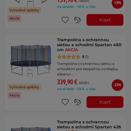
159,90 €
188,90 €
-15%
na sklade – 10.8. u Vás
Výhodné splátky
Akcia
Kúpiť
Trampolína s ochrannou
sieťou a schodmi Spartan 460
cm
AKCIA
5
(1)
Trampolína s ochrannou sieťou a
schodíkmi pre bezpečnú vonkajšiu
zábavu! …
339,90 €
509,90 €
-33%
Výhodné splátky
na sklade – 10.8. u Vás
Akcia
Kúpiť
Trampolína s ochrannou
sieťou a schodmi Spartan 426