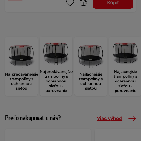
Kúpiť
Najpredávanejšie
Najlacnejšie
Najpredávanejšie
Najlacnejšie
trampolíny s
trampolíny s
trampolíny s
trampolíny s
ochrannou
ochrannou
ochrannou
ochrannou
sieťou -
sieťou -
sieťou
sieťou
porovnanie
porovnanie
Prečo nakupovať u nás?
Viac výhod