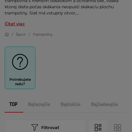
trampolína s menším odskokom a ochranná sieť, vďaka
ktorej dieťa počas skákania neopustí skákaciu plochu
trampolíny. Sieť má vstupný otvor,...
Čítať viac
Šport
Trampolíny
Potrebujete
radu?
TOP
Najlacnejšie
Najdrahšie
Najžiadanejšie
N
Filtrovať