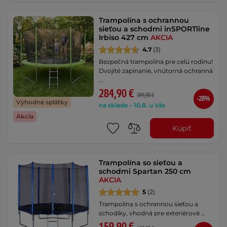
Trampolína s ochrannou
sieťou a schodmi inSPORTline
Irbiso 427 cm
AKCIA
4.7
(3)
Bezpečná trampolína pre celú rodinu!
Dvojité zapínanie, vnútorná ochranná
…
284,90 €
394,90 €
-28%
Výhodné splátky
na sklade – 10.8. u Vás
Akcia
Kúpiť
Trampolína so sieťou a
schodmi Spartan 250 cm
AKCIA
5
(2)
Trampolína s ochrannou sieťou a
schodíky, vhodná pre exteriérové …