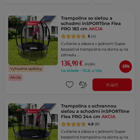
Trampolína so sieťou a
schodmi inSPORTline Flea
PRO 183 cm
AKCIA
5
(4)
Cvičenie a zábava v jednom! Super
bezpečná trampolína na doma aj na
záhradu …
136,90 €
211,90 €
-35%
Výhodné splátky
na sklade – 10.8. u Vás
Akcia
Kúpiť
Trampolína s ochrannou
sieťou a schodmi inSPORTline
Flea PRO 244 cm
AKCIA
4.9
(8)
Cvičenie a zábava v jednom! Super
bezpečná trampolína na doma aj na