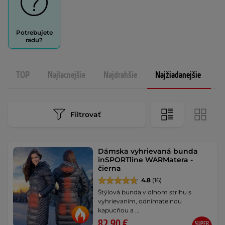
Potrebujete
radu?
TOP
Najlacnejšie
Najdrahšie
Najžiadanejšie
N
Filtrovať
Dámska vyhrievaná bunda
inSPORTline WARMatera -
čierna
4.8
(16)
Štýlová bunda v dlhom strihu s
vyhrievaním, odnímateľnou
kapucňou a …
82,90 €
SUPER