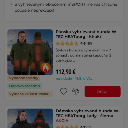
S vyhrievaným oblečením inSPORTline vás chladné
počasie neprekvapí!
Pánska vyhrievaná bunda W-
TEC HEATborg - khaki
4.6
(19)
Štýlová bunda s vyhrievaním v 7
zónach, odnímateľná kapucňa, 2
vonkajšie …
112,90 €
Výhodné splátky
na sklade – 11.8. u Vás
Doprava zadarmo
Detail
Výmena veľkosti zadarmo
Dámska vyhrievaná bunda W-
TEC HEATborg Lady - čierna
AKCIA
4.7
(17)