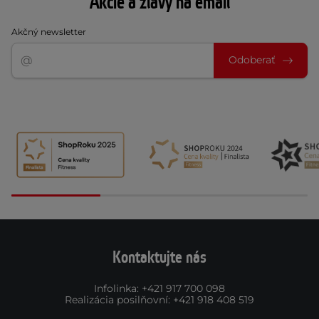
Akcie a zľavy na email
Akčný newsletter
Odoberať
Kontaktujte nás
Infolinka
:
+421 917 700 098
Realizácia posilňovní
:
+421 918 408 519