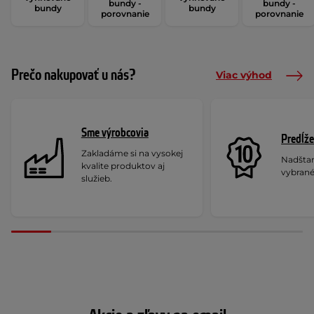
bundy -
bundy -
bundy
bundy
porovnanie
porovnanie
Prečo nakupovať u nás?
Viac výhod
Sme výrobcovia
Predĺže
Zakladáme si na vysokej
Nadšta
kvalite produktov aj
vybrané
služieb.