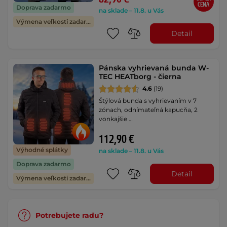
CENA
Doprava zadarmo
na sklade – 11.8. u Vás
Výmena veľkosti zadarmo
Detail
Pánska vyhrievaná bunda W-
TEC HEATborg - čierna
4.6
(19)
Štýlová bunda s vyhrievaním v 7
zónach, odnímateľná kapucňa, 2
vonkajšie …
112,90 €
Výhodné splátky
na sklade – 11.8. u Vás
Doprava zadarmo
Detail
Výmena veľkosti zadarmo
Potrebujete radu?