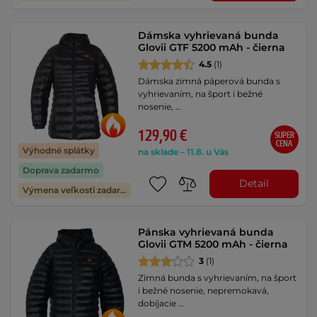
Dámska vyhrievaná bunda
Glovii GTF 5200 mAh - čierna
4.5
(1)
Dámska zimná páperová bunda s
vyhrievaním, na šport i bežné
nosenie, …
129,90 €
SUPER
CENA
Výhodné splátky
na sklade – 11.8. u Vás
Doprava zadarmo
Detail
Výmena veľkosti zadarmo
Pánska vyhrievaná bunda
Glovii GTM 5200 mAh - čierna
3
(1)
Zimná bunda s vyhrievaním, na šport
i bežné nosenie, nepremokavá,
dobíjacie …