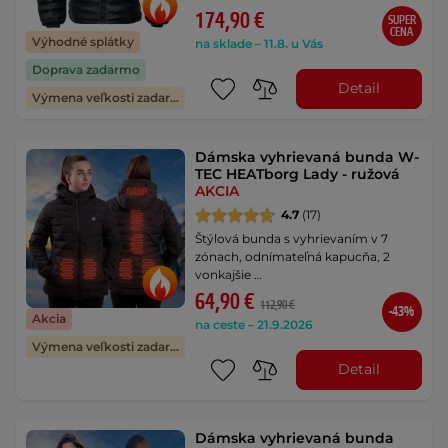
174,90 €
SUPER
CENA
Výhodné splátky
na sklade – 11.8. u Vás
Doprava zadarmo
Detail
Výmena veľkosti zadarmo
Dámska vyhrievaná bunda W-
TEC HEATborg Lady - ružová
AKCIA
4.7
(17)
Štýlová bunda s vyhrievaním v 7
zónach, odnímateľná kapucňa, 2
vonkajšie …
64,90 €
112,90 €
-43%
Akcia
na ceste – 21.9.2026
Výmena veľkosti zadarmo
Detail
Dámska vyhrievaná bunda