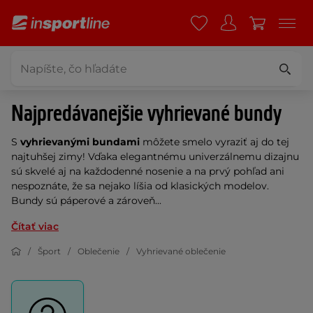
Najpredávanejšie vyhrievané bundy
S
vyhrievanými bundami
môžete smelo vyraziť aj do tej
najtuhšej zimy! Vďaka elegantnému univerzálnemu dizajnu
sú skvelé aj na každodenné nosenie a na prvý pohľad ani
nespoznáte, že sa nejako líšia od klasických modelov.
Bundy sú páperové a zároveň...
Čítať viac
Šport
Oblečenie
Vyhrievané oblečenie