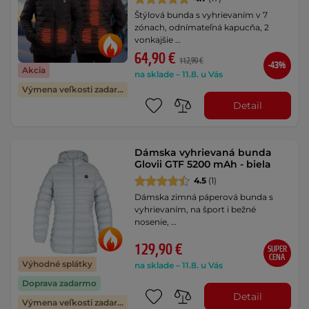
Štýlová bunda s vyhrievaním v 7
zónach, odnímateľná kapucňa, 2
vonkajšie …
64,90 €
112,90 €
-43%
Akcia
na sklade – 11.8. u Vás
Výmena veľkosti zadarmo
Detail
Dámska vyhrievaná bunda
Glovii GTF 5200 mAh - biela
4.5
(1)
Dámska zimná páperová bunda s
vyhrievaním, na šport i bežné
nosenie, …
129,90 €
SUPER
CENA
Výhodné splátky
na sklade – 11.8. u Vás
Doprava zadarmo
Detail
Výmena veľkosti zadarmo