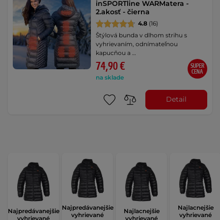
inSPORTline WARMatera -
2.akosť - čierna
4.8
(16)
Štýlová bunda v dlhom strihu s
vyhrievaním, odnímateľnou
kapucňou a …
74,90 €
SUPER
CENA
na sklade
Detail
Najpredávanejšie
Najlacnejšie
Najpredávanejšie
Najlacnejšie
vyhrievané
vyhrievané
vyhrievané
vyhrievané