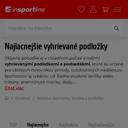
Najlacnejšie vyhrievané podložky
Objavte pohodlie aj v chladnom počasí s našimi
vyhrievanými podložkami a podsedákmi
, ktoré sú určené
pre všetkých milovníkov prírody, outdoorových nadšencov,
športovcov aj rybárov. Už žiadne studené lavičky alebo
tribúny, premrznuté múriky, skaly,...
Čítať viac
Outdoor
Matrace, karimatky, lehátka a podložky
TOP
Najlacnejšie
Najdrahšie
Najžiadanejšie
N