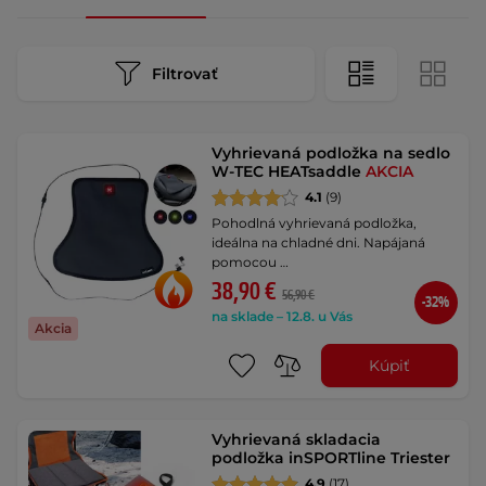
Filtrovať
Vyhrievaná podložka na sedlo
W-TEC HEATsaddle
AKCIA
4.1
(9)
Pohodlná vyhrievaná podložka,
ideálna na chladné dni. Napájaná
pomocou …
38,90 €
56,90 €
-32%
na sklade – 12.8. u Vás
Akcia
Kúpiť
Vyhrievaná skladacia
podložka inSPORTline Triester
4.9
(17)