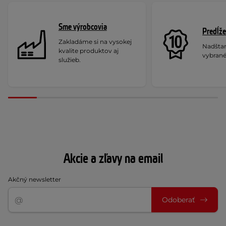
Sme výrobcovia
Predĺže
Zakladáme si na vysokej
Nadšta
kvalite produktov aj
vybrané
služieb.
Akcie a zľavy na email
Akčný newsletter
Odoberať