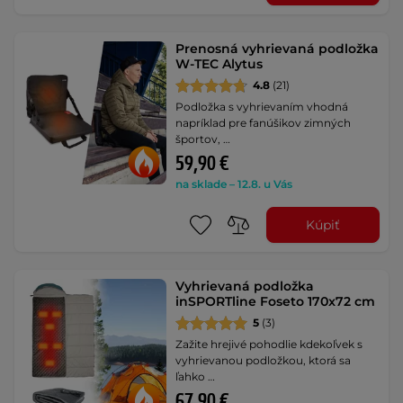
Prenosná vyhrievaná podložka
W-TEC Alytus
4.8
(21)
Podložka s vyhrievaním vhodná
napríklad pre fanúšikov zimných
športov, …
59,90 €
na sklade – 12.8. u Vás
Kúpiť
Vyhrievaná podložka
inSPORTline Foseto 170x72 cm
5
(3)
Zažite hrejivé pohodlie kdekoľvek s
vyhrievanou podložkou, ktorá sa
ľahko …
67,90 €