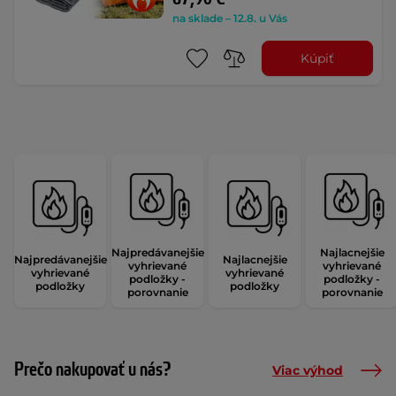
na sklade – 12.8. u Vás
Kúpiť
Najpredávanejšie
Najlacnejšie
Najpredávanejšie
Najlacnejšie
vyhrievané
vyhrievané
vyhrievané
vyhrievané
podložky -
podložky -
podložky
podložky
porovnanie
porovnanie
Prečo nakupovať u nás?
Viac výhod