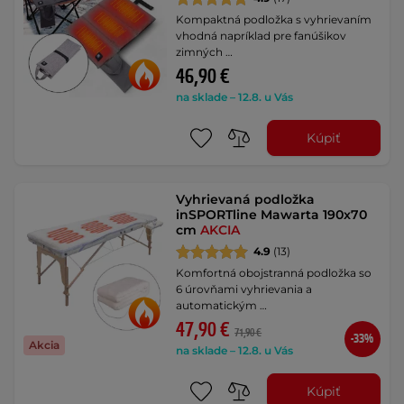
Kompaktná podložka s vyhrievaním
vhodná napríklad pre fanúšikov
zimných …
46,90 €
na sklade – 12.8. u Vás
Kúpiť
Vyhrievaná podložka
inSPORTline Mawarta 190x70
cm
AKCIA
4.9
(13)
Komfortná obojstranná podložka so
6 úrovňami vyhrievania a
automatickým …
47,90 €
71,90 €
-33%
Akcia
na sklade – 12.8. u Vás
Kúpiť