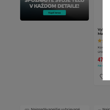
Vyhrie
Mawar
Komfort
úrovňam
47,90
na sklad
Najpredávanejšie vyhrievané
Najp