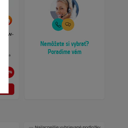
dlo W-
Nemôžete si vybrať?
Poradíme vám
deálna
cou …
-32%
ť
Najlacnejšie vyhrievané podložky