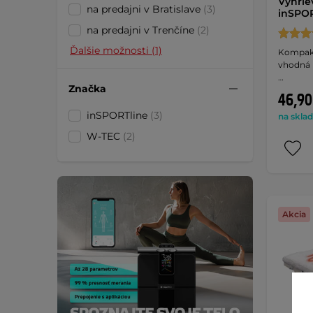
Vyhrie
na predajni v Bratislave
(3)
inSPOR
na predajni v Trenčíne
(2)
Ďalšie možnosti (1)
Kompakt
vhodná 
…
Značka
46,90
inSPORTline
(3)
na sklad
W-TEC
(2)
Akcia