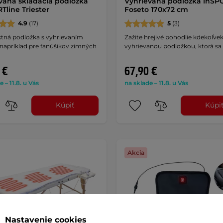
vaná skladacia podložka
Vyhrievaná podložka inSP
Tline Triester
Foseto 170x72 cm
4.9
(17)
5
(3)
ná podložka s vyhrievaním
Zažite hrejivé pohodlie kdekoľvek
napríklad pre fanúšikov zimných
vyhrievanou podložkou, ktorá sa
 €
67,90 €
e – 11.8. u Vás
na sklade – 11.8. u Vás
Kúpiť
Kúpi
Akcia
Nastavenie cookies