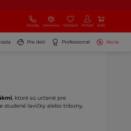
Kontakty
porovnanie
Obľúbené
Prihlásiť
Košík
rada
Pre deti
Professional
Akcie
ákmi
, ktoré sú určené pre
e studené lavičky alebo tribúny,