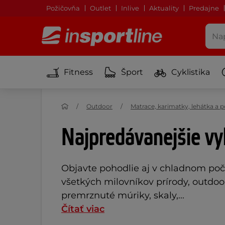
Požičovňa
Outlet
Inlive
Aktuality
Predajne
Fitness
Šport
Cyklistika
Outdoor
Matrace, karimatky, lehátka a 
Najpredávanejšie vy
Objavte pohodlie aj v chladnom poč
všetkých milovníkov prírody, outdoo
premrznuté múriky, skaly,...
Čítať viac