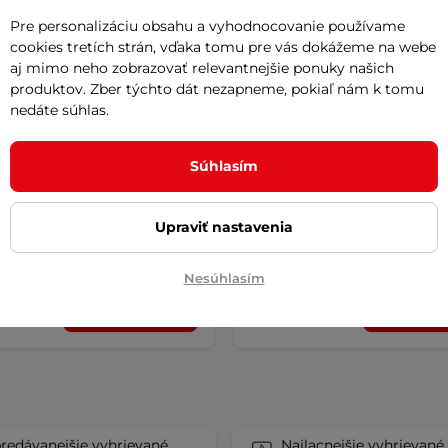
Pre personalizáciu obsahu a vyhodnocovanie používame
cookies tretích strán, vďaka tomu pre vás dokážeme na webe
aj mimo neho zobrazovať relevantnejšie ponuky našich
produktov. Zber týchto dát nezapneme, pokiaľ nám k tomu
nedáte súhlas.
vaná podložka inSPORTline
Vyhrievaná podložka na se
ta 190x70 cm
AKCIA
TEC HEATsaddle
AKCIA
4.9
(13)
4.1
(9)
Súhlasím
ná obojstranná podložka so 6
Pohodlná vyhrievaná podložka, i
i vyhrievania a automatickým …
na chladné dni. Napájaná pomo
Upraviť nastavenia
 €
38,90 €
71,90 €
56,90 €
-33%
e – 11.8. u Vás
na sklade – 11.8. u Vás
Nesúhlasím
Kúpiť
Kúpi
redávanejšie vyhrievané
Najlacnejšie vyhrievané