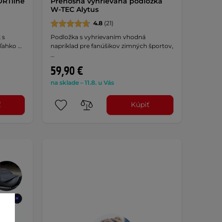
ORTline
Prenosná vyhrievaná podložka
W-TEC Alytus
4.8
(21)
 s
Podložka s vyhrievaním vhodná
 ľahko …
napríklad pre fanúšikov zimných športov,
…
59,90 €
na sklade – 11.8. u Vás
ť
Kúpiť