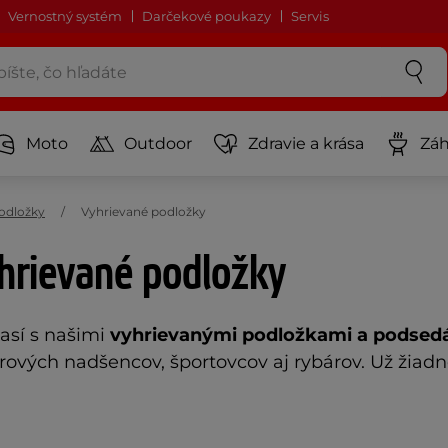
Vernostný systém
Darčekové poukazy
Servis
Moto
Outdoor
Zdravie a krása
Záh
podložky
Vyhrievané podložky
hrievané podložky
así s našimi
vyhrievanými podložkami a podsed
rových nadšencov, športovcov aj rybárov. Už žiadn