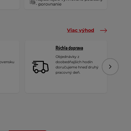
- porovnanie
Viac výhod
Rýchla doprava
Objednávky z
lovensku
doobedňajších hodín
doručujeme hneď druhý
Nasledujú
pracovný deň.