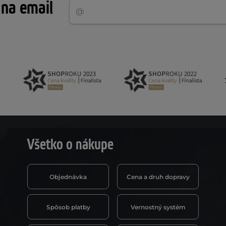
 na email
Všetko o nákupe
Objednávka
Cena a druh dopravy
Spôsob platby
Vernostný systém