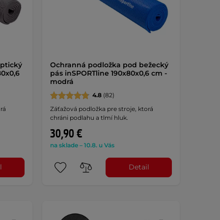
ptický
Ochranná podložka pod bežecký
80x0,6
pás inSPORTline 190x80x0,6 cm -
modrá
4.8
(82)
rá
Záťažová podložka pre stroje, ktorá
chráni podlahu a tlmí hluk.
30,90 €
na sklade – 10.8. u Vás
l
Detail