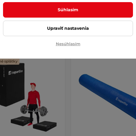
Súhlasím
 €
14,50 €
67,90 €
16,90 €
-15%
e – 10.8. u Vás
na sklade – 10.8. u Vás
Upraviť nastavenia
Kúpiť
Kúpi
Nesúhlasím
é splátky