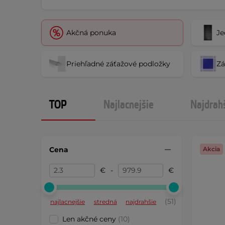
Akčná ponuka
Je
Priehľadné záťažové podložky
Zá
TOP
Najlacnejšie
Najdrah
Cena
Akcia
€
-
€
(51)
najlacnejšie
stredná
najdrahšie
Len akčné ceny
(10)