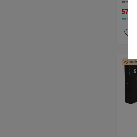
pre …
57,90
na sklad
Výhodn