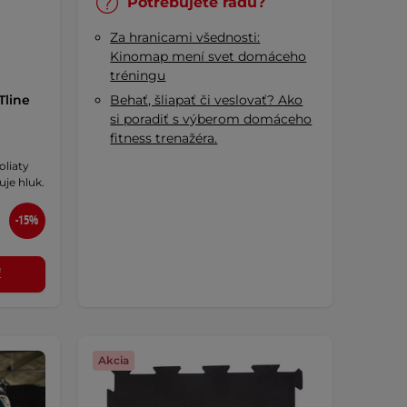
Potrebujete radu?
Za hranicami všednosti:
Kinomap mení svet domáceho
tréningu
Tline
Behať, šliapať či veslovať? Ako
si poradiť s výberom domáceho
fitness trenažéra.
oliaty
uje hluk.
-15%
ť
Akcia