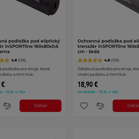
ná podložka pod eliptický
Ochranná podložka pod eli
ér inSPORTline 160x80x0,6
trenažér inSPORTline 160x
ierna
cm - šedá
4.8
(126)
4.8
(126)
 podložka pre stroje, ktorá
Záťažová podložka pre stroje, kto
odlahu a tlmí hluk.
chráni podlahu a tlmí hluk.
 €
18,90 €
e – 10.8. u Vás
na sklade – 10.8. u Vás
Detail
Detai