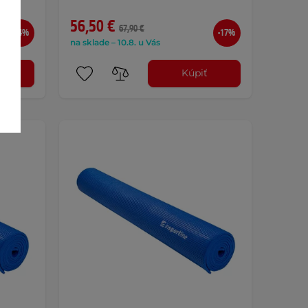
56,50 €
67,90 €
-14%
-17%
na sklade – 10.8. u Vás
ť
Kúpiť