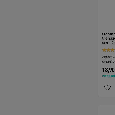
Ochran
trenaž
cm - č
Záťažová
chráni p
18,90
na sklad