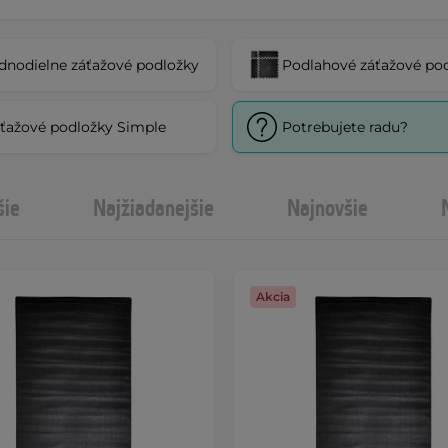
dnodielne záťažové podložky
Podlahové záťažové po
ťažové podložky Simple
Potrebujete radu?
šie
Najžiadanejšie
Najnovšie
Akcia