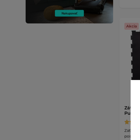
Akcia
Záťažo
Puzlet
Záťažov
posilňov