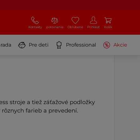
Kontakty
porovnanie
Obľúbené
Prihlásiť
Košík
rada
Pre deti
Professional
Akcie
ss stroje a tiež záťažové podložky
 rôznych farieb a prevedení.