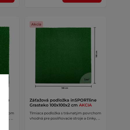
Akcia
Tline
Záťažová podložka inSPORTline
A
Grasteko 100x100x2 cm
AKCIA
povrchom
Tlmiaca podložka s trávnatým povrchom
činky, …
vhodná pre posilňovacie stroje a činky, …