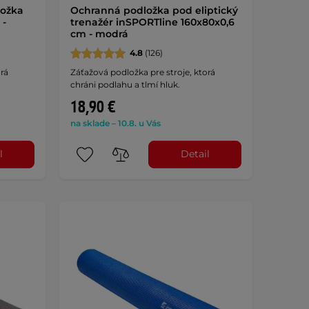
ložka
Ochranná podložka pod eliptický
 -
trenažér inSPORTline 160x80x0,6
cm - modrá
4.8
(126)
rá
Záťažová podložka pre stroje, ktorá
chráni podlahu a tlmí hluk.
18,90 €
na sklade – 10.8. u Vás
l
Detail