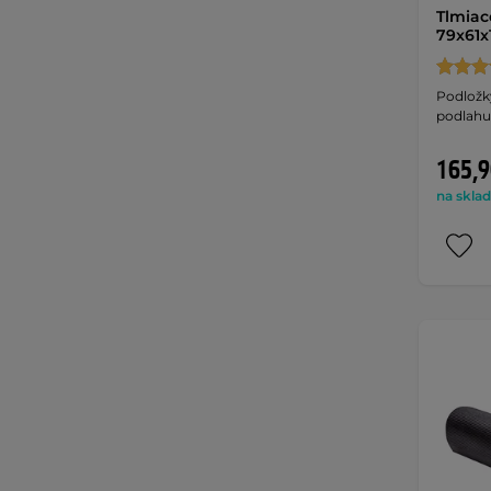
Tlmiac
79x61x
Podložky
podlahu,
165,9
na sklad