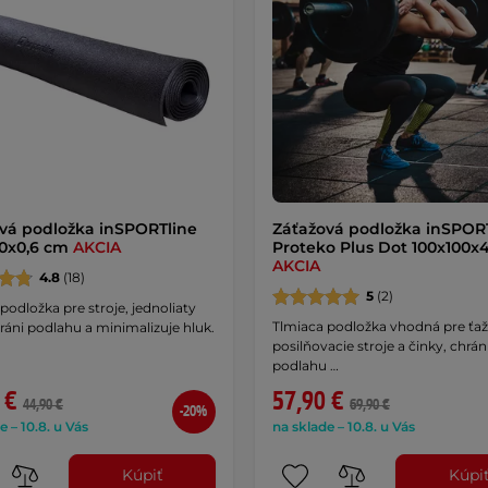
vá podložka inSPORTline
Záťažová podložka inSPOR
00x0,6 cm
AKCIA
Proteko Plus Dot 100x100x
AKCIA
4.8
(18)
5
(2)
podložka pre stroje, jednoliaty
Tlmiaca podložka vhodná pre ťa
ráni podlahu a minimalizuje hluk.
posilňovacie stroje a činky, chrán
podlahu …
 €
57,90 €
44,90 €
69,90 €
-20%
e – 10.8. u Vás
na sklade – 10.8. u Vás
Kúpiť
Kúpi