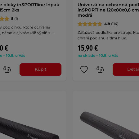
e bloky inSPORTline Inpak
Univerzálna ochranná pod
15cm 2ks
inSPORTline 120x80x0,6 cm
modrá
5
(1)
4.8
(114)
 pod činku, ktoré ochránia
Záťažová podložka pre stroje, kto
 náradie aj vaše uši! Výplň s …
chráni podlahu a tlmí hluk.
0 €
15,90 €
e – 10.8. u Vás
na sklade – 10.8. u Vás
Kúpiť
Detai