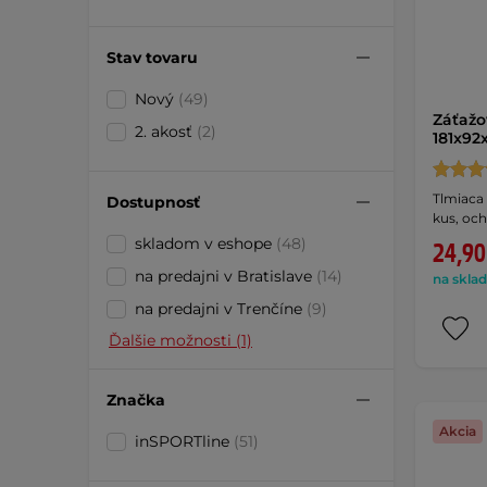
Stav tovaru
Nový
(49)
Záťažo
2. akosť
(2)
181x92
Tlmiaca 
Dostupnosť
kus, och
skladom v eshope
(48)
24,90
na predajni v Bratislave
(14)
na sklad
na predajni v Trenčíne
(9)
Ďalšie možnosti (1)
Značka
Akcia
inSPORTline
(51)