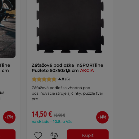
Tline
Záťažová podložka inSPORTline
4 cm
Puzleto 50x50x1,5 cm
AKCIA
4.8
(6)
Záťažová podložka vhodná pod
žké
posilňovacie stroje aj činky, puzzle tvar
i
pre …
14,50 €
16,90 €
-17%
-14%
na sklade – 10.8. u Vás
ť
Kúpiť