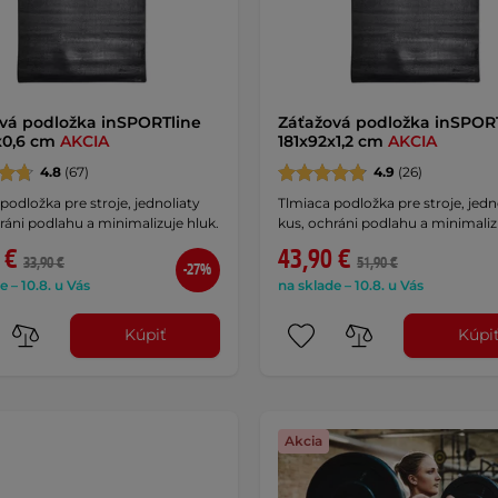
vá podložka inSPORTline
Záťažová podložka inSPOR
x0,6 cm
AKCIA
181x92x1,2 cm
AKCIA
4.8
(67)
4.9
(26)
podložka pre stroje, jednoliaty
Tlmiaca podložka pre stroje, jedn
ráni podlahu a minimalizuje hluk.
kus, ochráni podlahu a minimaliz
 €
43,90 €
33,90 €
51,90 €
-27%
e – 10.8. u Vás
na sklade – 10.8. u Vás
Kúpiť
Kúpi
Akcia