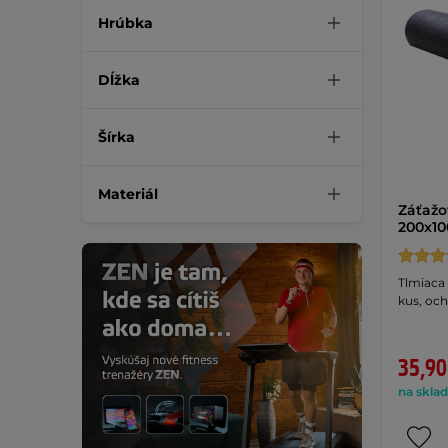
Hrúbka
Dĺžka
Šírka
Materiál
Záťažo
200x1
Tlmiaca 
kus, och
35,90
na sklad