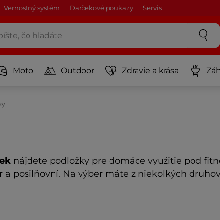
Vernostný systém
Darčekové poukazy
Servis
Moto
Outdoor
Zdravie a krása
Záh
ky
iek
nájdete podložky pre domáce využitie pod fitne
er a posilňovní. Na výber máte z niekoľkých druhov