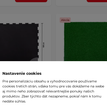
Akcia
Nastavenie cookies
Pre personalizáciu obsahu a vyhodnocovanie používame
vá podložka inSPORTline
Záťažová podložka inSPOR
cookies tretích strán, vďaka tomu pre vás dokážeme na webe
o 100x100x1,5 cm
AKCIA
Grasteko 50x50x2 cm
AKCI
aj mimo neho zobrazovať relevantnejšie ponuky našich
5
(1)
Tlmiaca podložka s trávnatým 
produktov. Zber týchto dát nezapneme, pokiaľ nám k tomu
vhodná pre posilňovacie stroje a 
á podložka vhodná pod
nedáte súhlas.
acie stroje aj činky, puzzle tvar