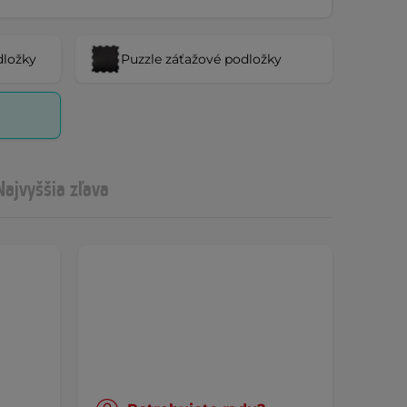
dložky
Puzzle záťažové podložky
Najvyššia zľava