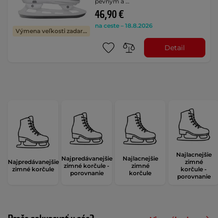
pevným a …
46,90 €
na ceste – 18.8.2026
Výmena veľkosti zadarmo
Detail
Najlacnejšie
Najpredávanejšie
Najlacnejšie
Najpredávanejšie
zimné
zimné korčule -
zimné
zimné korčule
korčule -
porovnanie
korčule
porovnanie