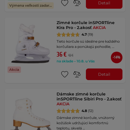
Detail
Výmena veľkosti zadarmo
Zimné korčule inSPORTline
Kira Pro - 2.akosť
AKCIA
4.7
(19)
Tieto korčule sú ideálne pre každého
korčuliara a ponúkajú pohodlie, …
36 €
42 €
-14%
na sklade – 10.8. u Vás
Akcia
Detail
Dámske zimné korčule
inSPORTline Sibiri Pro - 2.akosť
AKCIA
4.8
(12)
Dámske zimné korčule, vnútorný
kožúšok udržujúci komfortnú
teplotu, skvelá …