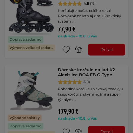
4.8
(19)
Korčuľujte počas celého roka!
Podvozok na leto aj zimu. Praktický
systém …
77,90 €
na sklade – 10.8. u Vás
Doprava zadarmo
Výmena veľkosti zadarmo
Detail
Dámske korčule na ľad K2
Alexis Ice BOA FB G-Type
5
(1)
Pohodlné korčule špičkovej značky s
krasokorčuliarskymi nožmi a super
rýchlym …
179,90 €
Výhodné splátky
na sklade – 10.8. u Vás
Doprava zadarmo
Detail