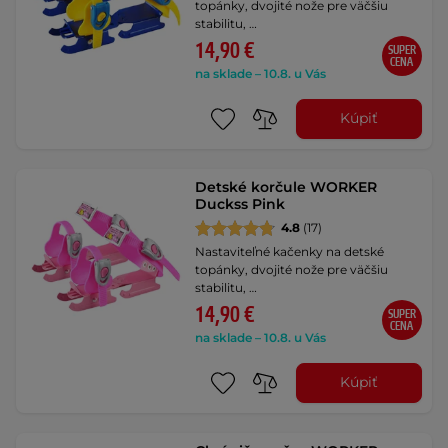
topánky, dvojité nože pre väčšiu
stabilitu, …
14,90 €
SUPER
CENA
na sklade – 10.8. u Vás
Kúpiť
Detské korčule WORKER
Duckss Pink
4.8
(17)
Nastaviteľné kačenky na detské
topánky, dvojité nože pre väčšiu
stabilitu, …
14,90 €
SUPER
CENA
na sklade – 10.8. u Vás
Kúpiť