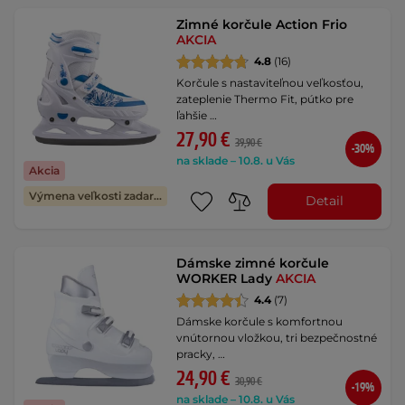
Zimné korčule Action Frio
AKCIA
4.8
(16)
Korčule s nastaviteľnou veľkosťou,
zateplenie Thermo Fit, pútko pre
ľahšie …
27,90 €
39,90 €
-30%
na sklade – 10.8. u Vás
Akcia
Výmena veľkosti zadarmo
Detail
Dámske zimné korčule
WORKER Lady
AKCIA
4.4
(7)
Dámske korčule s komfortnou
vnútornou vložkou, tri bezpečnostné
pracky, …
24,90 €
30,90 €
-19%
na sklade – 10.8. u Vás