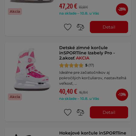
47,20 €
65,60 €
-28%
Akcia
na sklade – 10.8. u Vás
Detail
Detské zimné korčule
inSPORTline Izabely Pro -
2.akosť
AKCIA
5
(17)
Ideálne pre začiatočníkov aj
pokročilých korčuliarov, nastaviteľná
veľkosť, …
40,40 €
46,70 €
-13%
Akcia
na sklade – 10.8. u Vás
Detail
Hokejové korčule inSPORTline