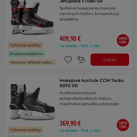
JetSpeed FT480 SR
Špičkové hokejové korčule pre
náročných hráčov, kompozitový
dvojdielny …
409,90 €
SUPER
CENA
Výhodné splátky
na sklade – 10.8. u Vás
Doprava zadarmo
Detail
Výmena veľkosti zadarmo
Hokejové korčule CCM Tacks
9070 SR
Kvalitné korčule pre
poloprofesionálnych hráčov,
maximálne pohodlie a dokonalé …
369,90 €
SUPER
CENA
Výhodné splátky
na sklade – 10.8. u Vás