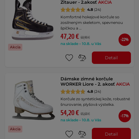
Zitauer - 2.akosť
AKCIA
4.8
(24)
Komfortné hokejové korčule so
zosilneným skeletom, spevnenou
špičkou a …
47,20 €
60,90 €
-22%
na sklade – 10.8. u Vás
Akcia
Detail
Dámske zimné korčule
WORKER Liore - 2. akosť
AKCIA
4.8
(24)
Korčule zo syntetickej kože, robustné
šnurovanie, plyšová výstelka.
54,20 €
65,60 €
-17%
na sklade – 10.8. u Vás
Akcia
Detail