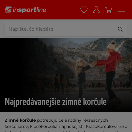
Najpredávanejšie zimné korčule
Zimné korčule
potrebujú celé rodiny rekreačných
korčuliarov, krasokorčuliari aj hokejisti. Krasokorčuľovanie a