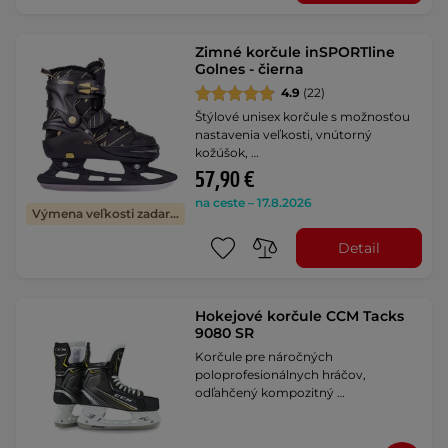
Zimné korčule inSPORTline
Golnes - čierna
4.9
(22)
Štýlové unisex korčule s možnosťou
nastavenia veľkosti, vnútorný
kožúšok, …
57,90 €
na ceste – 17.8.2026
Výmena veľkosti zadarmo
Detail
Hokejové korčule CCM Tacks
9080 SR
Korčule pre náročných
poloprofesionálnych hráčov,
odľahčený kompozitný …