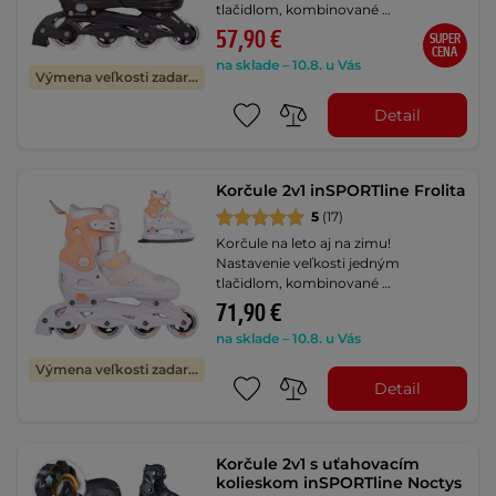
tlačidlom, kombinované …
57,90 €
SUPER
CENA
na sklade – 10.8. u Vás
Výmena veľkosti zadarmo
Detail
Korčule 2v1 inSPORTline Frolita
5
(17)
Korčule na leto aj na zimu!
Nastavenie veľkosti jedným
tlačidlom, kombinované …
71,90 €
na sklade – 10.8. u Vás
Výmena veľkosti zadarmo
Detail
Korčule 2v1 s uťahovacím
kolieskom inSPORTline Noctys