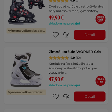
4.9
(7)
Dvojradové korčule v retro štýle, dva
páry koliesok v rade, vymeniteľný …
49,90 €
SUPER
CENA
skladom na predajni
Výmena veľkosti zadarmo
Detail
Zimné korčule WORKER Gris
4.9
(10)
Korčule na ľad s kožušinkou a
zosilneným skeletom, pútko pre
vyzúvanie, …
47,90 €
SUPER
CENA
skladom na predajni
Výmena veľkosti zadarmo
Detail