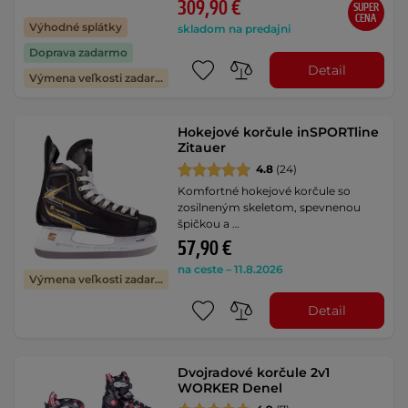
309,90 €
SUPER
CENA
Výhodné splátky
skladom na predajni
Doprava zadarmo
Detail
Výmena veľkosti zadarmo
Hokejové korčule inSPORTline
Zitauer
4.8
(24)
Komfortné hokejové korčule so
zosilneným skeletom, spevnenou
špičkou a …
57,90 €
na ceste – 11.8.2026
Výmena veľkosti zadarmo
Detail
Dvojradové korčule 2v1
WORKER Denel