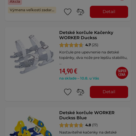
Akcia
Výmena veľkosti zadarmo
Detail
Detské korčule Kačenky
WORKER Duckss
4.7
(25)
Korčule pre upevnenie na detské
topánky, dva nože pre lepšiu stabilitu,
…
14,90 €
SUPER
CENA
na sklade – 10.8. u Vás
Detail
Detské korčule WORKER
Duckss Blue
4.8
(17)
Nastaviteľné kačenky na detské