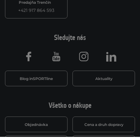
Predajňa Trenčín
+421 917 864 593
Sledujte nás
Facebook
Youtube
Instagram
LinkedIn
Blog inSPORTline
Aktuality
Všetko o nákupe
Objednávka
Cena a druh dopravy