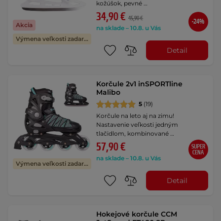
kožúšok, pevné …
34,90 €
45,90 €
-24%
Akcia
na sklade – 10.8. u Vás
Výmena veľkosti zadarmo
Detail
Korčule 2v1 inSPORTline
Malibo
5
(19)
Korčule na leto aj na zimu!
Nastavenie veľkosti jedným
tlačidlom, kombinované …
57,90 €
SUPER
CENA
na sklade – 10.8. u Vás
Výmena veľkosti zadarmo
Detail
Hokejové korčule CCM