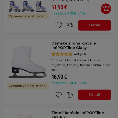
podvozok, 2+1+1 a zimný …
51,90 €
SUPER
CENA
na sklade – 10.8. u Vás
Výmena veľkosti zadarmo
Detail
Dámske zimné korčule
inSPORTline Glacy
4.9
(20)
Vnútorná kožušina na udržanie
príjemnej teploty, fixácia členka, nože
so …
46,90 €
na sklade – 10.8. u Vás
Výmena veľkosti zadarmo
Detail
Zimné korčule inSPORTline
Kira Pro