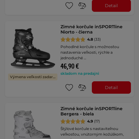
Detail
Zimné korčule inSPORTline
Niorto - čierna
4.8
(33)
Pohodlné korčule s možnosťou
nastavenia veľkosti, rýchle a
jednoduché …
46,90 €
skladom na predajni
Výmena veľkosti zadarmo
Detail
Zimné korčule inSPORTline
Bergera - biela
4.9
(17)
Štýlové korčule s nastaviteľnou
veľkosťou, vnútorným kožúškom,