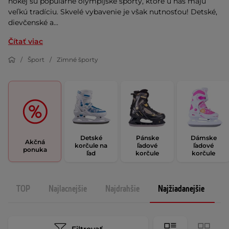
hokej sú populárne olympijské športy, ktoré u nás majú
veľkú tradíciu. Skvelé vybavenie je však nutnosťou! Detské,
dievčenské a...
Čítať viac
Šport
Zimné športy
Detské
Pánske
Dámske
Akčná
korčule na
ľadové
ľadové
ponuka
ľad
korčule
korčule
TOP
Najlacnejšie
Najdrahšie
Najžiadanejšie
N
Filtrovať