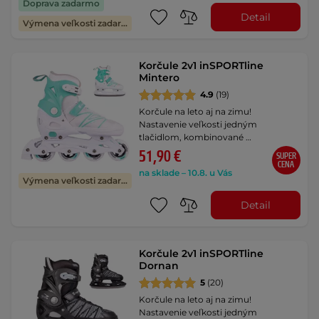
Doprava zadarmo
Detail
Výmena veľkosti zadarmo
Korčule 2v1 inSPORTline
Mintero
4.9
(19)
Korčule na leto aj na zimu!
Nastavenie veľkosti jedným
tlačidlom, kombinované …
51,90 €
SUPER
CENA
na sklade – 10.8. u Vás
Výmena veľkosti zadarmo
Detail
Korčule 2v1 inSPORTline
Dornan
5
(20)
Korčule na leto aj na zimu!
Nastavenie veľkosti jedným