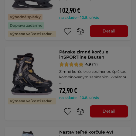
102,90 €
Výhodné splátky
na sklade – 10.8. u Vás
Doprava zadarmo
Detail
Výmena veľkosti zadarmo
Pánske zimné korčule
inSPORTline Bauten
4.9
(17)
Zimné korčule so zosilnenou špičkou,
kombinovaným zapínaním, kvalitnou
…
72,90 €
na sklade – 10.8. u Vás
Výmena veľkosti zadarmo
Detail
Nastaviteľné korčule 4v1