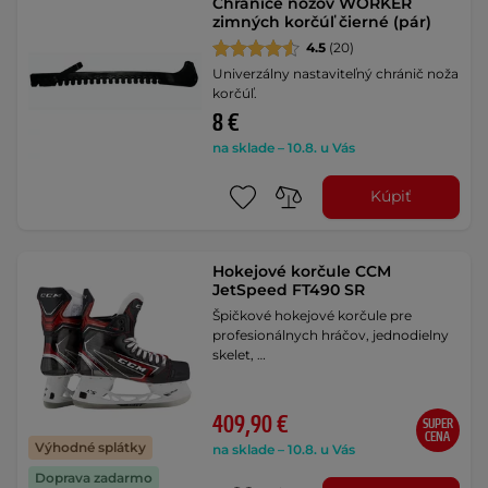
Chrániče nožov WORKER
zimných korčúľ čierné (pár)
4.5
(20)
Univerzálny nastaviteľný chránič noža
korčúľ.
8 €
na sklade – 10.8. u Vás
Kúpiť
Hokejové korčule CCM
JetSpeed FT490 SR
Špičkové hokejové korčule pre
profesionálnych hráčov, jednodielny
skelet, …
409,90 €
SUPER
CENA
Výhodné splátky
na sklade – 10.8. u Vás
Doprava zadarmo