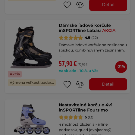
Detail
Dámske ľadové korčule
inSPORTline Lebau
AKCIA
4.9
(22)
Dámske ľadové korčule so zosilnenou
špičkou, kombinovaným zapínaním,
…
57,90 €
72,90 €
-21%
na sklade – 10.8. u Vás
Akcia
Výmena veľkosti zadarmo
Detail
Nastaviteľné korčule 4v1
inSPORTline Foursimo
5
(13)
4 možnosti zloženia - inline
podvozok, quad (dvojradový)