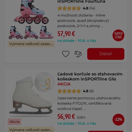
inSPORTline Fourtuna
4.8
(14)
4 možnosti zloženia - inline
podvozok, quad (dvojradový)
podvozok, 2+1+1 a zimný …
57,90 €
SUPER
CENA
na sklade – 10.8. u Vás
Výmena veľkosti zadarmo
Detail
Ľadové korčule so sťahovacím
kolieskom inSPORTline Glis
AKCIA
4.8
(6)
Upevnenie pomocou uťahovacieho
kolieska FITGO®, certifikovaná
oceľová čepeľ, …
56,90 €
72,90 €
-22%
Akcia
na sklade – 10.8. u Vás
Výmena veľkosti zadarmo