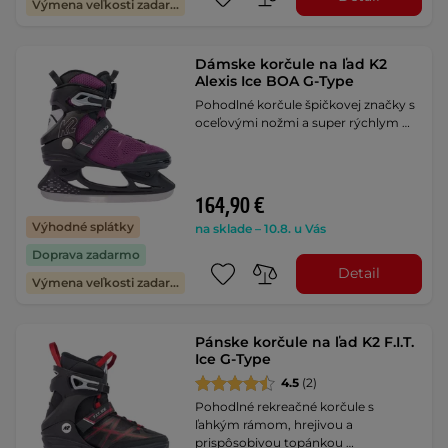
Výmena veľkosti zadarmo
Dámske korčule na ľad K2
Alexis Ice BOA G-Type
Pohodlné korčule špičkovej značky s
oceľovými nožmi a super rýchlym …
164,90 €
Výhodné splátky
na sklade – 10.8. u Vás
Doprava zadarmo
Detail
Výmena veľkosti zadarmo
Pánske korčule na ľad K2 F.I.T.
Ice G-Type
4.5
(2)
Pohodlné rekreačné korčule s
ľahkým rámom, hrejivou a
prispôsobivou topánkou …