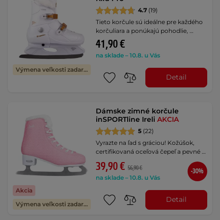
4.7
(19)
Tieto korčule sú ideálne pre každého
korčuliara a ponúkajú pohodlie, …
41,90 €
na sklade – 10.8. u Vás
Výmena veľkosti zadarmo
Detail
Dámske zimné korčule
inSPORTline Ireli
AKCIA
5
(22)
Vyrazte na ľad s gráciou! Kožúšok,
certifikovaná oceľová čepeľ a pevné …
39,90 €
56,90 €
-30%
na sklade – 10.8. u Vás
Akcia
Detail
Výmena veľkosti zadarmo