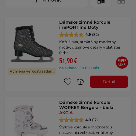
Dámske zimné korčule
inSPORTline Doty
4.9
(82)
Kožušinka, atraktívny moderný
motív, dizajnové detaily v zlatistej
farbe.
51,90 €
SUPER
CENA
na sklade – 10.8. u Vás
Výmena veľkosti zadarmo
Detail
Dámske zimné korčule
WORKER Bergera - biela
AKCIA
4.9
(17)
Štýlové korčule s možnosťou
nastavenia veľkosti, vnútorný