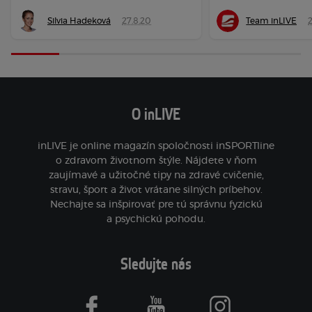
Silvia Hadeková
27.8.20
Team inLIVE
2
O inLIVE
inLIVE je online magazín spoločnosti inSPORTline
o zdravom životnom štýle. Nájdete v ňom
zaujímavé a užitočné tipy na zdravé cvičenie,
stravu, šport a život vrátane silných príbehov.
Nechajte sa inšpirovať pre tú správnu fyzickú
a psychickú pohodu.
Sledujte nás
facebook
youtube
instagram