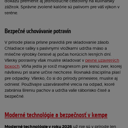
dokážu premeniť aj jednoduché cestoviny na kulinársky
zážitok. Správne zvolené kalórie sú palivom pre váš výkon v
teréne.
Bezpečné uchovávanie potravín
V prírode platia prísne pravidlá pre skladovanie zásob.
Chladiace tašky s pasívnymi vložkami udržia mäso a
mliečne výrobky čerstvé aj počas horúcich letných dní.
Všetky potraviny však musíte skladovať v
pevne uzavretých
boxoch
. Vôňa jedla je totiž magnetom pre lesnú zver, ktorej
návštevu pri stane určite nechcete. Rovnaká disciplína platí
pre odpadky. Všetko, čo si do prírody prinesiete, musíte aj
odniesť. Používajte uzatvárateľné vrecia na odpad, ktoré
zabránia šíreniu pachov a udržia vaše táborisko čisté a
bezpečné.
Moderné technológie a bezpečnosť v kempe
Moderné technológie v roku 2026
už nie sú v prírode len