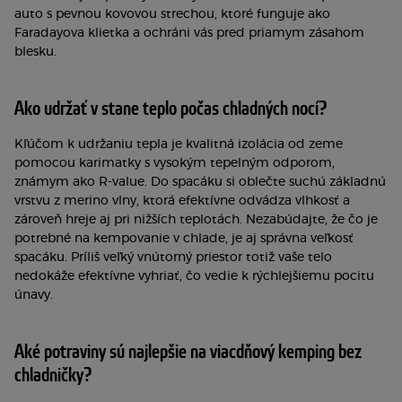
auto s pevnou kovovou strechou, ktoré funguje ako
Faradayova klietka a ochráni vás pred priamym zásahom
blesku.
Ako udržať v stane teplo počas chladných nocí?
Kľúčom k udržaniu tepla je kvalitná izolácia od zeme
pomocou karimatky s vysokým tepelným odporom,
známym ako R-value. Do spacáku si oblečte suchú základnú
vrstvu z merino vlny, ktorá efektívne odvádza vlhkosť a
zároveň hreje aj pri nižších teplotách. Nezabúdajte, že čo je
potrebné na kempovanie v chlade, je aj správna veľkosť
spacáku. Príliš veľký vnútorný priestor totiž vaše telo
nedokáže efektívne vyhriať, čo vedie k rýchlejšiemu pocitu
únavy.
Aké potraviny sú najlepšie na viacdňový kemping bez
chladničky?