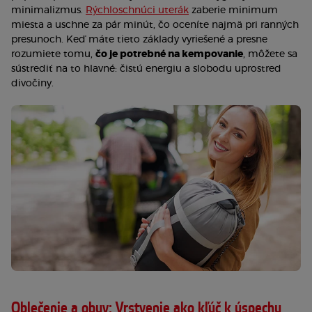
minimalizmus.
Rýchloschnúci uterák
zaberie minimum
miesta a uschne za pár minút, čo oceníte najmä pri ranných
presunoch. Keď máte tieto základy vyriešené a presne
rozumiete tomu,
čo je potrebné na kempovanie
, môžete sa
sústrediť na to hlavné: čistú energiu a slobodu uprostred
divočiny.
Oblečenie a obuv: Vrstvenie ako kľúč k úspechu