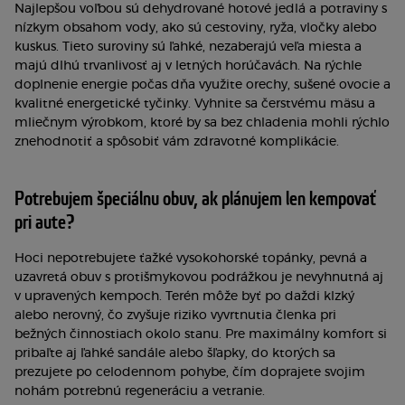
Najlepšou voľbou sú dehydrované hotové jedlá a potraviny s
nízkym obsahom vody, ako sú cestoviny, ryža, vločky alebo
kuskus. Tieto suroviny sú ľahké, nezaberajú veľa miesta a
majú dlhú trvanlivosť aj v letných horúčavách. Na rýchle
doplnenie energie počas dňa využite orechy, sušené ovocie a
kvalitné energetické tyčinky. Vyhnite sa čerstvému mäsu a
mliečnym výrobkom, ktoré by sa bez chladenia mohli rýchlo
znehodnotiť a spôsobiť vám zdravotné komplikácie.
Potrebujem špeciálnu obuv, ak plánujem len kempovať
pri aute?
Hoci nepotrebujete ťažké vysokohorské topánky, pevná a
uzavretá obuv s protišmykovou podrážkou je nevyhnutná aj
v upravených kempoch. Terén môže byť po daždi klzký
alebo nerovný, čo zvyšuje riziko vyvrtnutia členka pri
bežných činnostiach okolo stanu. Pre maximálny komfort si
pribaľte aj ľahké sandále alebo šľapky, do ktorých sa
prezujete po celodennom pohybe, čím doprajete svojim
nohám potrebnú regeneráciu a vetranie.