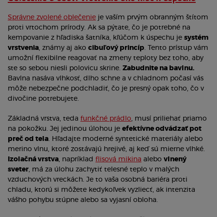
Správne zvolené oblečenie
je vaším prvým obranným štítom
proti vrtochom prírody. Ak sa pýtate, čo je potrebné na
kempovanie z hľadiska šatníka, kľúčom k úspechu je
systém
vrstvenia
, známy aj ako
cibuľový princíp
. Tento prístup vám
umožní flexibilne reagovať na zmeny teploty bez toho, aby
ste so sebou niesli polovicu skrine.
Zabudnite na bavlnu.
Bavlna nasáva vlhkosť, dlho schne a v chladnom počasí vás
môže nebezpečne podchladiť, čo je presný opak toho, čo v
divočine potrebujete.
Základná vrstva, teda
funkčné prádlo
, musí priliehať priamo
na pokožku. Jej jedinou úlohou je
efektívne odvádzať pot
preč od tela
. Hľadajte moderné syntetické materiály alebo
merino vlnu, ktoré zostávajú hrejivé, aj keď sú mierne vlhké.
Izolačná vrstva
, napríklad
flisová mikina
alebo
vlnený
sveter
, má za úlohu zachytiť telesné teplo v malých
vzduchových vreckách. Je to vaša osobná bariéra proti
chladu, ktorú si môžete kedykoľvek vyzliecť, ak intenzita
vášho pohybu stúpne alebo sa vyjasní obloha.