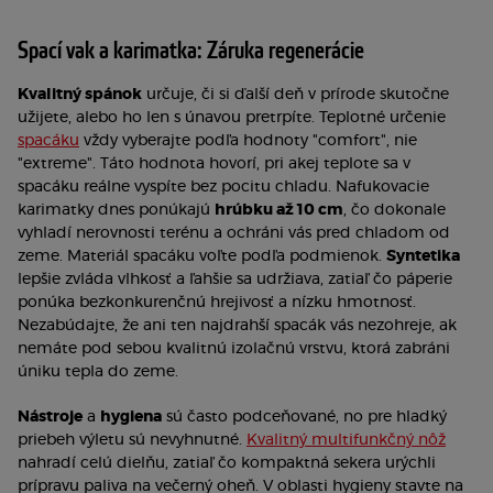
Spací vak a karimatka: Záruka regenerácie
Kvalitný spánok
určuje, či si ďalší deň v prírode skutočne
užijete, alebo ho len s únavou pretrpíte. Teplotné určenie
spacáku
vždy vyberajte podľa hodnoty "comfort", nie
"extreme". Táto hodnota hovorí, pri akej teplote sa v
spacáku reálne vyspíte bez pocitu chladu. Nafukovacie
karimatky dnes ponúkajú
hrúbku až 10 cm
, čo dokonale
vyhladí nerovnosti terénu a ochráni vás pred chladom od
zeme. Materiál spacáku voľte podľa podmienok.
Syntetika
lepšie zvláda vlhkosť a ľahšie sa udržiava, zatiaľ čo páperie
ponúka bezkonkurenčnú hrejivosť a nízku hmotnosť.
Nezabúdajte, že ani ten najdrahší spacák vás nezohreje, ak
nemáte pod sebou kvalitnú izolačnú vrstvu, ktorá zabráni
úniku tepla do zeme.
Nástroje
a
hygiena
sú často podceňované, no pre hladký
priebeh výletu sú nevyhnutné.
Kvalitný multifunkčný nôž
nahradí celú dielňu, zatiaľ čo kompaktná sekera urýchli
prípravu paliva na večerný oheň. V oblasti hygieny stavte na