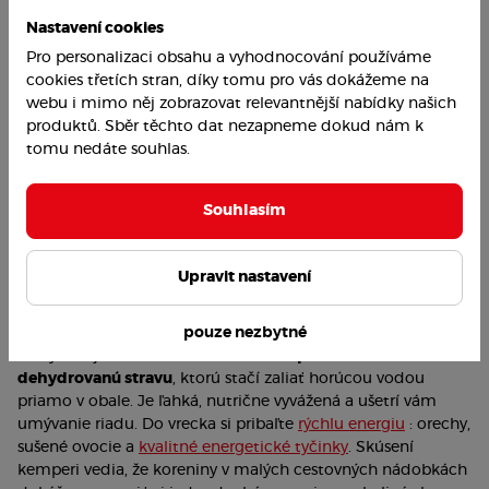
Nastavení cookies
Pro personalizaci obsahu a vyhodnocování používáme
cookies třetích stran, díky tomu pro vás dokážeme na
webu i mimo něj zobrazovat relevantnější nabídky našich
produktů. Sběr těchto dat nezapneme dokud nám k
tomu nedáte souhlas.
Souhlasím
Upravit nastavení
Plánovanie zásob a trvanlivé potraviny
pouze nezbytné
Pri výbere jedla stavte na efektivitu.
Uprednostnite
dehydrovanú stravu
, ktorú stačí zaliať horúcou vodou
priamo v obale. Je ľahká, nutrične vyvážená a ušetrí vám
umývanie riadu. Do vrecka si pribaľte
rýchlu energiu
: orechy,
sušené ovocie a
kvalitné energetické tyčinky
. Skúsení
kemperi vedia, že koreniny v malých cestovných nádobkách