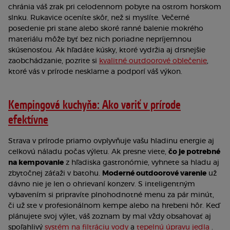
chránia váš zrak pri celodennom pobyte na ostrom horskom
slnku. Rukavice oceníte skôr, než si myslíte. Večerné
posedenie pri stane alebo skoré ranné balenie mokrého
materiálu môže byť bez nich poriadne nepríjemnou
skúsenosťou. Ak hľadáte kúsky, ktoré vydržia aj drsnejšie
zaobchádzanie, pozrite si
kvalitné outdoorové oblečenie
,
ktoré vás v prírode nesklame a podporí váš výkon.
Kempingová kuchyňa: Ako variť v prírode
efektívne
Strava v prírode priamo ovplyvňuje vašu hladinu energie aj
celkovú náladu počas výletu. Ak presne viete,
čo je potrebné
na kempovanie
z hľadiska gastronómie, vyhnete sa hladu aj
zbytočnej záťaži v batohu.
Moderné outdoorové varenie
už
dávno nie je len o ohrievaní konzerv. S inteligentným
vybavením si pripravíte plnohodnotné menu za pár minút,
či už ste v profesionálnom kempe alebo na hrebeni hôr. Keď
plánujete svoj výlet, váš zoznam by mal vždy obsahovať aj
spoľahlivý
systém na filtráciu vody
a
tepelnú úpravu jedla
.