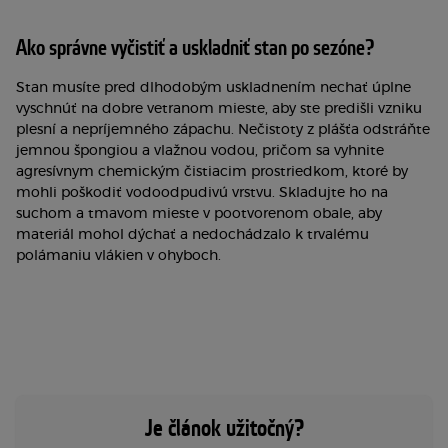
Ako správne vyčistiť a uskladniť stan po sezóne?
Stan musíte pred dlhodobým uskladnením nechať úplne
vyschnúť na dobre vetranom mieste, aby ste predišli vzniku
plesní a nepríjemného zápachu. Nečistoty z plášťa odstráňte
jemnou špongiou a vlažnou vodou, pričom sa vyhnite
agresívnym chemickým čistiacim prostriedkom, ktoré by
mohli poškodiť vodoodpudivú vrstvu. Skladujte ho na
suchom a tmavom mieste v pootvorenom obale, aby
materiál mohol dýchať a nedochádzalo k trvalému
polámaniu vlákien v ohyboch.
Je článok užitočný?