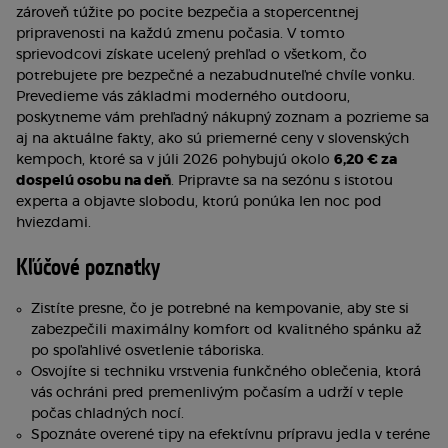
zároveň túžite po pocite bezpečia a stopercentnej
pripravenosti na každú zmenu počasia. V tomto
sprievodcovi získate ucelený prehľad o všetkom, čo
potrebujete pre bezpečné a nezabudnuteľné chvíle vonku.
Prevedieme vás základmi moderného outdooru,
poskytneme vám prehľadný nákupný zoznam a pozrieme sa
aj na aktuálne fakty, ako sú priemerné ceny v slovenských
kempoch, ktoré sa v júli 2026 pohybujú okolo
6,20 € za
dospelú osobu na deň
. Pripravte sa na sezónu s istotou
experta a objavte slobodu, ktorú ponúka len noc pod
hviezdami.
Kľúčové poznatky
Zistíte presne, čo je potrebné na kempovanie, aby ste si
zabezpečili maximálny komfort od kvalitného spánku až
po spoľahlivé osvetlenie táboriska.
Osvojíte si techniku vrstvenia funkčného oblečenia, ktorá
vás ochráni pred premenlivým počasím a udrží v teple
počas chladných nocí.
Spoznáte overené tipy na efektívnu prípravu jedla v teréne