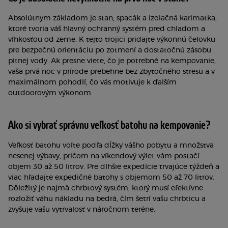
Absolútnym základom je stan, spacák a izolačná karimatka,
ktoré tvoria váš hlavný ochranný systém pred chladom a
vlhkosťou od zeme. K tejto trojici pridajte výkonnú čelovku
pre bezpečnú orientáciu po zotmení a dostatočnú zásobu
pitnej vody. Ak presne viete, čo je potrebné na kempovanie,
vaša prvá noc v prírode prebehne bez zbytočného stresu a v
maximálnom pohodlí, čo vás motivuje k ďalším
outdoorovým výkonom.
Ako si vybrať správnu veľkosť batohu na kempovanie?
Veľkosť batohu voľte podľa dĺžky vášho pobytu a množstva
nesenej výbavy, pričom na víkendový výlet vám postačí
objem 30 až 50 litrov. Pre dlhšie expedície trvajúce týždeň a
viac hľadajte expedičné batohy s objemom 50 až 70 litrov.
Dôležitý je najmä chrbtový systém, ktorý musí efektívne
rozložiť váhu nákladu na bedrá, čím šetrí vašu chrbticu a
zvyšuje vašu vytrvalosť v náročnom teréne.