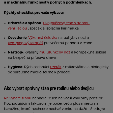
a maximálnu funkčnosť v poľných podmienkach.
Rýchly checklist pre vašu výbavu:
Prístrešie a spánok:
Dvojplášťový stan s dobrou
ventiláciou
, spacák a izolačná karimatka.
Osvetlenie:
Výkonná čelovka
na pohyb v noci a
kempingový lampáš
pre večernú pohodu v stane.
Nástroje:
Kvalitný
multifunkčný nôž
a kompaktná sekera
na bezpečnú prípravu dreva.
Hygiena:
Rýchloschnúci
uterák
z mikrovlákna a biologicky
odbúrateľné mydlo šetrné k prírode.
Ako vybrať správny stan pre rodinu alebo dvojicu
Pri výbere stanu
nehľadajte len najväčší vnútorný priestor.
Rozhodujúcim faktorom je počet osôb plus miesto na
batožinu, ktorú nechcete nechať vonku na daždi. Sledujte