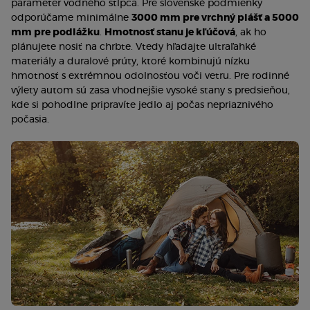
parameter vodného stĺpca. Pre slovenské podmienky
odporúčame minimálne
3000 mm pre vrchný plášť a 5000
mm pre podlážku
.
Hmotnosť stanu je kľúčová
, ak ho
plánujete nosiť na chrbte. Vtedy hľadajte ultraľahké
materiály a duralové prúty, ktoré kombinujú nízku
hmotnosť s extrémnou odolnosťou voči vetru. Pre rodinné
výlety autom sú zasa vhodnejšie vysoké stany s predsieňou,
kde si pohodlne pripravíte jedlo aj počas nepriaznivého
počasia.