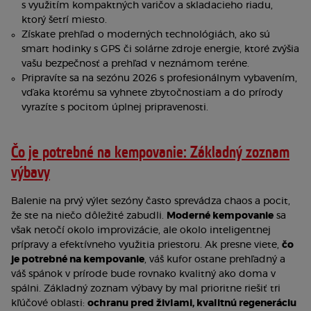
s využitím kompaktných varičov a skladacieho riadu,
ktorý šetrí miesto.
Získate prehľad o moderných technológiách, ako sú
smart hodinky s GPS či solárne zdroje energie, ktoré zvýšia
vašu bezpečnosť a prehľad v neznámom teréne.
Pripravíte sa na sezónu 2026 s profesionálnym vybavením,
vďaka ktorému sa vyhnete zbytočnostiam a do prírody
vyrazíte s pocitom úplnej pripravenosti.
Čo je potrebné na kempovanie: Základný zoznam
výbavy
Balenie na prvý výlet sezóny často sprevádza chaos a pocit,
že ste na niečo dôležité zabudli.
Moderné kempovanie
sa
však netočí okolo improvizácie, ale okolo inteligentnej
prípravy a efektívneho využitia priestoru. Ak presne viete,
čo
je potrebné na kempovanie
, váš kufor ostane prehľadný a
váš spánok v prírode bude rovnako kvalitný ako doma v
spálni. Základný zoznam výbavy by mal prioritne riešiť tri
kľúčové oblasti:
ochranu pred živlami, kvalitnú regeneráciu