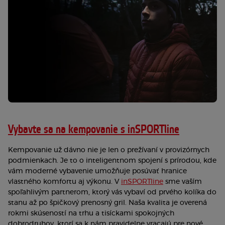
Vybavte sa na kempovanie s inSPORTline
Kempovanie už dávno nie je len o prežívaní v provizórnych
podmienkach. Je to o inteligentnom spojení s prírodou, kde
vám moderné vybavenie umožňuje posúvať hranice
vlastného komfortu aj výkonu. V
inSPORTline
sme vaším
spoľahlivým partnerom, ktorý vás vybaví od prvého kolíka do
stanu až po špičkový prenosný gril. Naša kvalita je overená
rokmi skúseností na trhu a tisíckami spokojných
dobrodruhov, ktorí sa k nám pravidelne vracajú pre nové