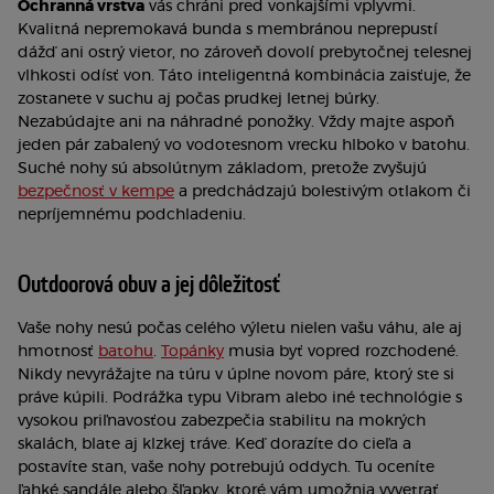
Ochranná vrstva
vás chráni pred vonkajšími vplyvmi.
Kvalitná nepremokavá bunda s membránou neprepustí
dážď ani ostrý vietor, no zároveň dovolí prebytočnej telesnej
vlhkosti odísť von. Táto inteligentná kombinácia zaisťuje, že
zostanete v suchu aj počas prudkej letnej búrky.
Nezabúdajte ani na náhradné ponožky. Vždy majte aspoň
jeden pár zabalený vo vodotesnom vrecku hlboko v batohu.
Suché nohy sú absolútnym základom, pretože zvyšujú
bezpečnosť v kempe
a predchádzajú bolestivým otlakom či
nepríjemnému podchladeniu.
Outdoorová obuv a jej dôležitosť
Vaše nohy nesú počas celého výletu nielen vašu váhu, ale aj
hmotnosť
batohu
.
Topánky
musia byť vopred rozchodené.
Nikdy nevyrážajte na túru v úplne novom páre, ktorý ste si
práve kúpili. Podrážka typu Vibram alebo iné technológie s
vysokou priľnavosťou zabezpečia stabilitu na mokrých
skalách, blate aj klzkej tráve. Keď dorazíte do cieľa a
postavíte stan, vaše nohy potrebujú oddych. Tu oceníte
ľahké sandále alebo šľapky, ktoré vám umožnia vyvetrať