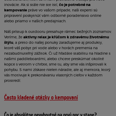
inovácie. Ak si stále nie ste istí,
čo je potrebné na
kempovanie
práve vo vašom prípade, naši experti sú
pripravení poskytnúť vám odborné poradenstvo online
alebo priamo v našich predajniach.
Náš prístup k outdooru presahuje rámec bežných zoznamov.
Veríme, že
aktívny relax je kľúčom k zdravému životnému
štýlu
, a preto do našej ponuky zaraďujeme aj produkty,
ktoré váš pobyt pri vode alebo v horách premenia na
nezabudnuteľný zážitok. Či už hľadáte stabilitu na hladine s
našimi paddleboardmi, alebo chcete preskúmať okolité
kopce s vetrom v chrbte, sme tu, aby sme vás inšpirovali k
pohybu. S nami získate nielen náradie, ale aj mentora, ktorý
vás motivuje k prekonávaniu vlastných cieľov v každom
prostredí.
Často kladené otázky o kempovaní
Čo je absolútne nevyhnutné na prvú noc v stane?