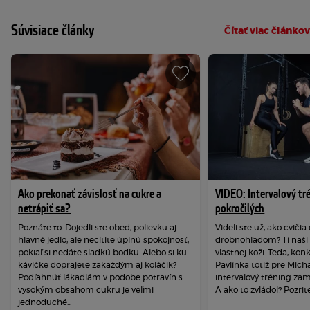
Súvisiace články
Čítať viac článkov
Ako prekonať závislosť na cukre a
VIDEO: Intervalový tr
netrápiť sa?
pokročilých
Poznáte to. Dojedli ste obed, polievku aj
Videli ste už, ako cviči
hlavné jedlo, ale necítite úplnú spokojnosť,
drobnohľadom? Tí naši s
pokiaľ si nedáte sladkú bodku. Alebo si ku
vlastnej koži. Teda, kon
kávičke doprajete zakaždým aj koláčik?
Pavlínka totiž pre Micha
Podľahnúť lákadlám v podobe potravín s
intervalový tréning zam
vysokým obsahom cukru je veľmi
A ako to zvládol? Pozrite 
jednoduché...