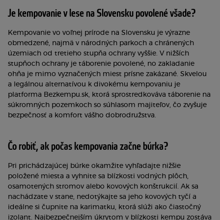
Je kempovanie v lese na Slovensku povolené všade?
Kempovanie vo voľnej prírode na Slovensku je výrazne
obmedzené, najmä v národných parkoch a chránených
územiach od tretieho stupňa ochrany vyššie. V nižších
stupňoch ochrany je táborenie povolené, no zakladanie
ohňa je mimo vyznačených miest prísne zakázané. Skvelou
a legálnou alternatívou k divokému kempovaniu je
platforma Bezkempu.sk, ktorá sprostredkováva táborenie na
súkromných pozemkoch so súhlasom majiteľov, čo zvyšuje
bezpečnosť a komfort vášho dobrodružstva.
Čo robiť, ak počas kempovania začne búrka?
Pri prichádzajúcej búrke okamžite vyhľadajte nižšie
položené miesta a vyhnite sa blízkosti vodných plôch,
osamotených stromov alebo kovových konštrukcií. Ak sa
nachádzate v stane, nedotýkajte sa jeho kovových tyčí a
ideálne si čupnite na karimatku, ktorá slúži ako čiastočný
izolant. Najbezpečnejším úkrytom v blízkosti kempu zostáva