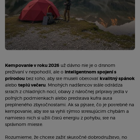
Kempovanie v roku 2026
už dávno nie je o drsnom
prežívaní v nepohodlí, ale o
inteligentnom spojení s
prírodou
bez toho, aby ste museli obetovať
kvalitný spánok
alebo
teplú večeru
. Mnohých nadšencov stále odrádza
strach z chladných nocí, obavy z náročnej prípravy jedla v
poľných podmienkach alebo predstava kufra auta
preplneného zbytočnosťami. Ak sa pýtate, čo je potrebné na
kempovanie, aby ste sa vyhli týmto stresujúcim chybám a
namiesto nich si užili čistú energiu z pohybu, ste na
správnom mieste.
Rozumieme, že chcete zažiť skutočné dobrodružstvo, no