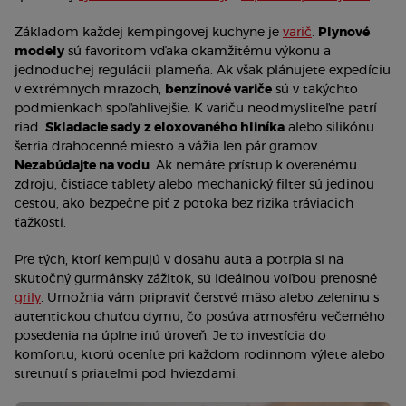
Základom každej kempingovej kuchyne je
varič
.
Plynové
modely
sú favoritom vďaka okamžitému výkonu a
jednoduchej regulácii plameňa. Ak však plánujete expedíciu
v extrémnych mrazoch,
benzínové variče
sú v takýchto
podmienkach spoľahlivejšie. K variču neodmysliteľne patrí
riad.
Skladacie sady
z eloxovaného hliníka
alebo silikónu
šetria drahocenné miesto a vážia len pár gramov.
Nezabúdajte na vodu
. Ak nemáte prístup k overenému
zdroju, čistiace tablety alebo mechanický filter sú jedinou
cestou, ako bezpečne piť z potoka bez rizika tráviacich
ťažkostí.
Pre tých, ktorí kempujú v dosahu auta a potrpia si na
skutočný gurmánsky zážitok, sú ideálnou voľbou prenosné
grily
. Umožnia vám pripraviť čerstvé mäso alebo zeleninu s
autentickou chuťou dymu, čo posúva atmosféru večerného
posedenia na úplne inú úroveň. Je to investícia do
komfortu, ktorú oceníte pri každom rodinnom výlete alebo
stretnutí s priateľmi pod hviezdami.