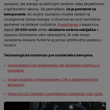
luxusom, ale stávajú sa kľúčovým prvkom vašej bezpečnosti
a špičkového výkonu. Ak premýšľate,
čo je potrebné na
kempovanie
, do svojho zoznamu musíte zaradiť aj
inteligentné zdroje energie. V divočine sa totiž nemôžete
spoliehať na blízkosť civilizácie.
Powerbanka
s kapacitou
aspoň
20 000 mAh
alebo
skladacia solárna nabíjačka
s
vysokou účinnosťou vám zabezpečia, že vaše smart
zariadenia zostanú funkčné aj počas týždňového pobytu v
horách.
Technologické minimum pre moderného kempera:
Vysokokapacitná powerbanka pre dobíjanie telefónu a
navigácie.
Smart hodinky s integrovaným GPS a barometrickým
senzorom
.
Výkonná LED čelovka s certifikáciou odolnosti voči vode.