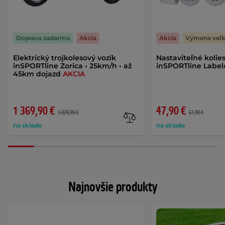
Doprava zadarmo
Akcia
Akcia
Výmena veľk
Elektrický trojkolesový vozík
Nastaviteľné kolie
inSPORTline Zorica • 25km/h • až
inSPORTline Labe
45km dojazd
AKCIA
1 369,90 €
47,90 €
1 829,90 €
61,90 €
na sklade
na sklade
Najnovšie produkty