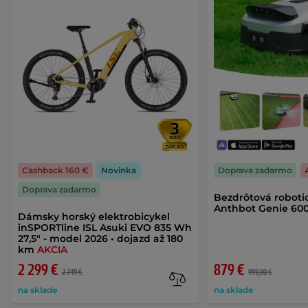
Cashback 160 €
Novinka
Doprava zadarmo
Doprava zadarmo
Bezdrôtová roboti
Anthbot Genie 60
Dámsky horský elektrobicykel
inSPORTline ISL Asuki EVO 835 Wh
27,5" - model 2026 • dojazd až 180
km
AKCIA
2 299 €
879 €
2 749 €
999,90 €
na sklade
na sklade