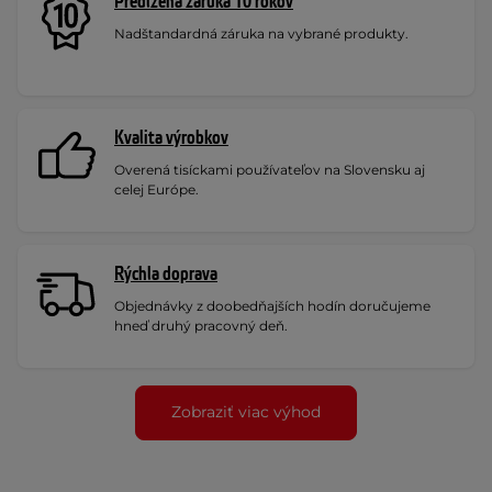
Predĺžená záruka 10 rokov
Nadštandardná záruka na vybrané produkty.
Kvalita výrobkov
Overená tisíckami používateľov na Slovensku aj
celej Európe.
Rýchla doprava
Objednávky z doobedňajších hodín doručujeme
hneď druhý pracovný deň.
Zobraziť viac výhod