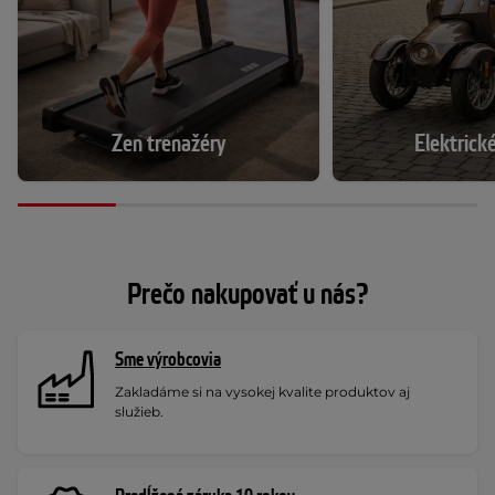
Zen trenažéry
Elektrick
Prečo nakupovať u nás?
Sme výrobcovia
Zakladáme si na vysokej kvalite produktov aj
služieb.