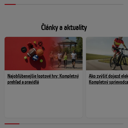
Články a aktuality
Najobľúbenejšie loptové hry: Kompletný
Ako zvýšiť dojazd elek
prehľad a pravidlá
Kompletný sprievodca