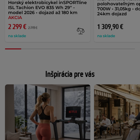
Horský elektrobicykel inSPORTline
polohovateľným o
ISL Tachion EVO 835 Wh 29" -
700W • 31,05kg • do
model 2026 • dojazd až 180 km
24km dojazd
AKCIA
2 299 €
1 309,90 €
2 749 €
na sklade
na sklade
Inšpirácia pre vás