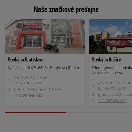
Naše značkové predajne
Predajňa Bratislava
Predajňa Košice
Račianska 184/B, 831 54 Bratislava (Rača)
Trieda generála Ludví
22 Košice (Furča)
Po-Pi: 10:00 - 18:00
So: 09:00 - 13:00
Po-Pi: 10:00 - 18:00
So: 09:00 - 13:00
predajnaba@insportline.sk
predajnake@insport
+421 917 866 623
+421 917 866 622