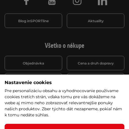
Facebook
Youtube
Instagram
LinkedIn
Blog inSPORTline
Aktuality
Všetko o nákupe
Objednávka
Cena a druh dopravy
Spôsob platby
Vernostný systém
Nastavenie cookies
Pre personalizáciu obsahu a vyhodnocovanie používame
cookies tretích strán, vďaka tomu pre vás dokážeme na
Montáž a servis
Reklamácie a záruka
webe aj mimo neho zobrazovať relevantnejšie ponuky
našich produktov. Zber týchto dát nezapneme, pokiaľ nám
k tomu nedáte súhlas.
Kariéra
Obchodné podmienky