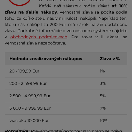
Každý náš zákazník môže získať
až 10%
zľavu na ďalšie nákupy
. Vernostná zľava sa počíta podľa
toho, za koľko ste u nás v minulosti nakúpili. Napríklad ten,
kto u nás nakúpil za 200 Eur má nárok na 3% dodatočnú
zľavu. Podrobné informácie o vernostnom systéme nájdete
v
obchodných podmienkach
. Pre tovar v II. akosti sa
vernostná zľava nezapočítava.
Hodnota zrealizovaných nákupov
Zľava v %
20 - 199,99 Eur
1%
200 - 2 499,99 Eur
3%
2 500 - 4 999,99 Eur
5%
5 000 - 9 999,99 Eur
7%
viac ako 10 000 Eur
10%
Poznámka:
Prevádzkovateľ obchodu si vyhradzuje právo