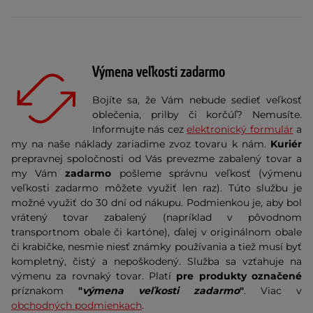
Výmena veľkosti zadarmo
Bojíte sa, že Vám nebude sedieť veľkosť
oblečenia, prilby či korčúľ? Nemusíte.
Informujte nás cez
elektronický formulár
a
my na naše náklady zariadime zvoz tovaru k nám.
Kuriér
prepravnej spoločnosti od Vás prevezme zabalený tovar a
my Vám
zadarmo
pošleme správnu veľkosť (výmenu
veľkosti zadarmo môžete využiť len raz). Túto službu je
možné využiť do 30 dní od nákupu. Podmienkou je, aby bol
vrátený tovar zabalený (napríklad v pôvodnom
transportnom obale či kartóne), ďalej v originálnom obale
či krabičke, nesmie niesť známky používania a tiež musí byť
kompletný, čistý a nepoškodený. Služba sa vzťahuje na
výmenu za rovnaký tovar. Platí
pre produkty označené
príznakom
"
výmena veľkosti zadarmo
"
. Viac v
obchodných podmienkach
.