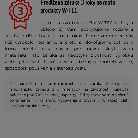
Predĺžená záruka 3 roky na moto
produkty W-TEC
Na moto výrobky značky W-TEC (prilby a
oblečenie) Vám poskytujeme rozšírenú
záruku v dĺžke trvania troch rokov. Pevne veríme, že Vás
náš výrobok nesklame, a preto si dovoľujeme dať Vám
luxus jedného roka naviac pre možnú skrytú vadu
materiálu. Táto záruka sa nedotýka životnosti výrobku
alebo jeho častí, ktoré súvisia s bežným opotrebovaním,
spôsobom používania a starostlivosti.
Pri batériách a akumulátoroch platí záruka 2 roky na
mechanickú závadu a 6 mesiacov na životnosť (kapacita
neklesne pod 70% celkovej kapacity). Pri vyhrievanom oblečení,
sortimente mimo moto vybavenia a tovare v II. akosti platí
klasická záruka 2 roky.