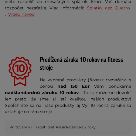
viete rozdeliť do mesačných splátok, ktoré Váš domáci
rozpočet nezaťažia. Viac informácií:
Splátky cez Quatro
,
Video návod
Predĺžená záruka 10 rokov na fitness
stroje
Na vybrané produkty (
fitness trenažéry
) s
cenou
nad 150 Eur
Vám ponúkame
nadštandardnú záruku 10 rokov
! To si môžeme dovoliť
len preto, že sme si istí kvalitou našich produktov!
Spoľahnite sa na naše produkty aj Vy. 10 ročná záruka sa
vzťahuje na rám stroja.
Pri tovare v II. akosti platí klasická záruka 2 roky.