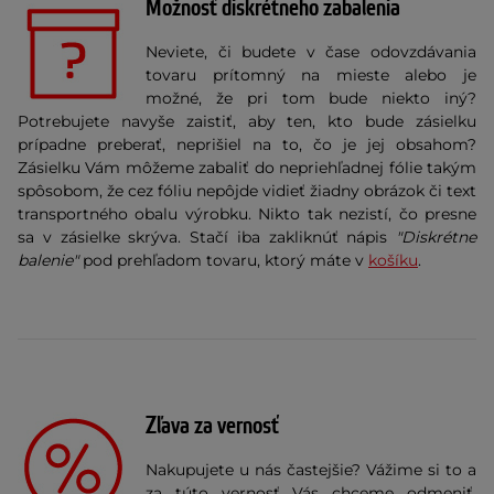
Možnosť diskrétneho zabalenia
Neviete, či budete v čase odovzdávania
tovaru prítomný na mieste alebo je
možné, že pri tom bude niekto iný?
Potrebujete navyše zaistiť, aby ten, kto bude zásielku
prípadne preberať, neprišiel na to, čo je jej obsahom?
Zásielku Vám môžeme zabaliť do nepriehľadnej fólie
takým
spôsobom, že cez fóliu nepôjde vidieť žiadny obrázok či text
transportného obalu výrobku. Nikto tak nezistí, čo presne
sa v zásielke skrýva. Stačí iba zakliknúť nápis
"Diskrétne
balenie"
pod prehľadom tovaru, ktorý máte v
košíku
.
Zľava za vernosť
Nakupujete u nás častejšie? Vážime si to a
za túto vernosť Vás chceme odmeniť.