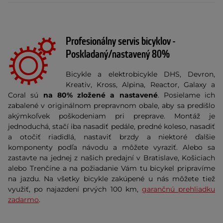
Profesionálny servis bicyklov -
Poskladaný/nastavený 80%
Bicykle a elektrobicykle DHS, Devron,
Kreativ, Kross, Alpina, Reactor, Galaxy a
Coral sú
na 80% zložené a nastavené
.
Posielame ich
zabalené v originálnom prepravnom obale, aby sa predišlo
akýmkoľvek poškodeniam pri preprave. Montáž je
jednoduchá, s
tačí iba nasadiť pedále, predné koleso, nasadiť
a otočiť riadidlá, nastaviť brzdy a niektoré ďalšie
komponenty podľa návodu a môžete vyraziť. Alebo sa
zastavte na jednej z našich predajní v
Bratislave, Košiciach
alebo Trenčíne
a na požiadanie Vám tu bicykel pripravíme
na jazdu.
Na všetky bicykle zakúpené u nás môžete tiež
využiť, po najazdení prvých 100 km,
garančnú prehliadku
zadarmo
.