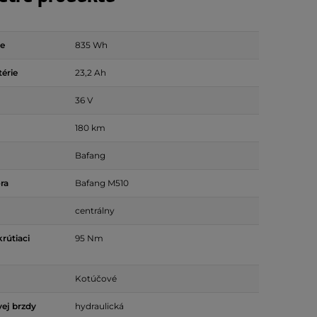
ie
835 Wh
térie
23,2 Ah
36 V
180 km
Bafang
ra
Bafang M510
centrálny
rútiaci
95 Nm
Kotúčové
ej brzdy
hydraulická