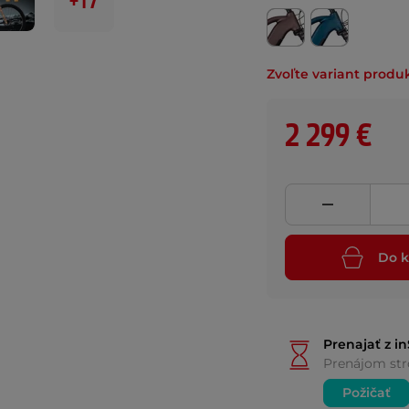
+17
Zvoľte variant produ
2 299 €
Do k
Prenajať z i
Prenájom str
Požičať