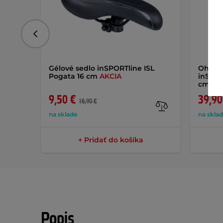
Predchádzajúce
Gélové sedlo inSPORTline ISL
Ohňovz
Pogata 16 cm
AKCIA
inSPOR
cm
AK
9,50 €
39,90
16,90 €
na sklade
na skla
+ Pridať do košíka
Popis