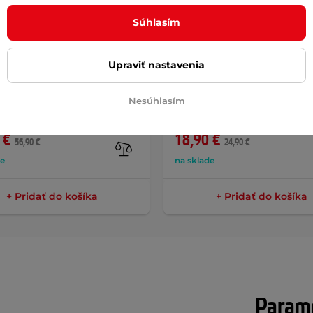
Súhlasím
Upraviť nastavenia
dorný obal na batérie
Samonavíjacie ťažné lano 
Nesúhlasím
Tline Batexpro 50x16x16
bicykel inSPORTline ISL Ka
CIA
AKCIA
 €
18,90 €
56,90 €
24,90 €
de
na sklade
+ Pridať do košíka
+ Pridať do košíka
Parame