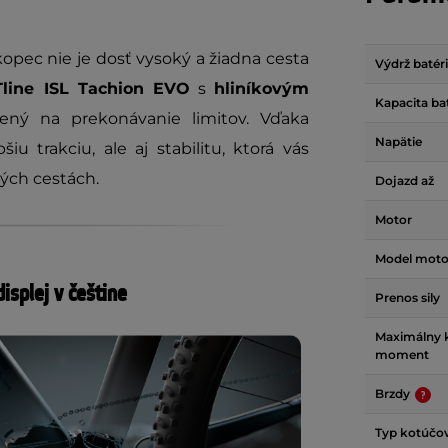
kopec nie je dosť vysoký a žiadna cesta
Výdrž batér
line ISL Tachion EVO
s
hliníkovým
Kapacita ba
ený na prekonávanie limitov. Vďaka
Napätie
u trakciu, ale aj stabilitu, ktorá vás
ných cestách.
Dojazd až
Motor
Model moto
isplej v češtine
Prenos sily
Maximálny k
moment
Brzdy
Typ kotúčov