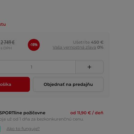
ktu
2 749 €
Ušetríte
450 €
-16%
Vaša vernostná zľava
0%
s DPH
ošíka
Objednať na predajňu
nSPORTline požičovne
od 11,90 € / deň
oja už od 1 dňa za bezkonkurenčnú cenu.
Ako to funguje?