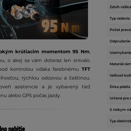
Zdvih vidlic
Typ radenia
Počet prev
Odpruženie
sokým krútiacim momentom 95 Nm
,
Uzamykanie
ou, o akej sa vám doteraz len snívalo.
Materiál rá
e pod kontrolou vďaka farebnému
TFT
Veľkosť kol
ľnosťou, rýchlou odozvou a češtinou.
roveň asistencie a je vybavený tiež
Šírka plášťa
ónu alebo GPS počas jazdy.
Určené pre 
S nízkym n
Typ elektro
no nabitie