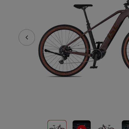
Predchádzajúce