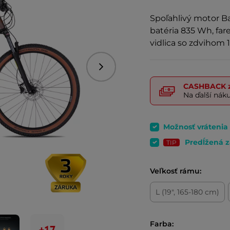
Spoľahlivý motor B
batéria 835 Wh, fa
vidlica so zdvihom
Nasledujúce
CASHBACK
z
Na ďalší nák
Možnosť vrátenia
Predĺžená z
TIP
Veľkosť rámu:
L (19", 165-180 cm)
Farba: