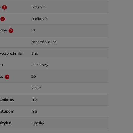
e
120 mm
páčkové
odov
10
predná vidlica
 odpruženia
áno
mu
Hliníkový
ies
29"
2.35 "
seniorov
nie
ástupom
nie
bicykla
Horský