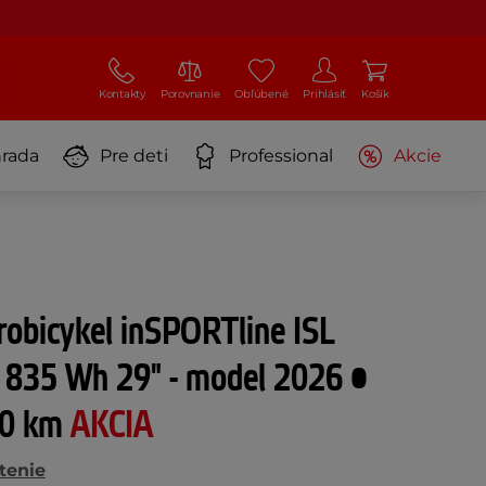
Kontakty
Porovnanie
Obľúbené
Prihlásiť
Košík
rada
Pre deti
Professional
Akcie
robicykel inSPORTline ISL
 835 Wh 29" - model 2026 •
80 km
AKCIA
tenie