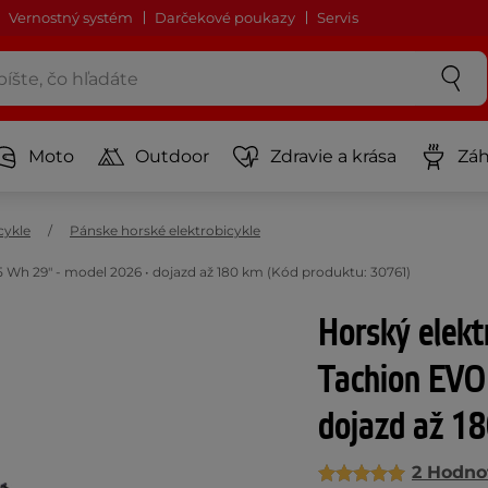
Vernostný systém
Darčekové poukazy
Servis
Moto
Outdoor
Zdravie a krása
Záh
cykle
Pánske horské elektrobicykle
 Wh 29" - model 2026 • dojazd až 180 km (Kód produktu: 30761)
Horský elekt
Tachion EVO
dojazd až 1
2 Hodno