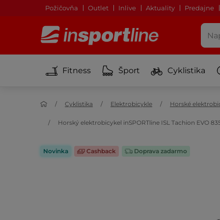
Požičovňa
Outlet
Inlive
Aktuality
Predajne
Fitness
Šport
Cyklistika
Cyklistika
Elektrobicykle
Horské elektrobi
Horský elektrobicykel inSPORTline ISL Tachion EVO 835
Novinka
Cashback
Doprava zadarmo