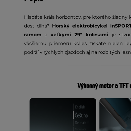
Hľadáte kráľa horizontov, pre ktorého žiadny 
dosť dlhá?
Horský elektrobicykel inSPORT
rámom
a
veľkými 29" kolesami
je stvor
väčšiemu priemeru kolies získate nielen lepši
podrží v rýchlych zjazdoch aj na rozbitých les
Výkonný motor a TFT d