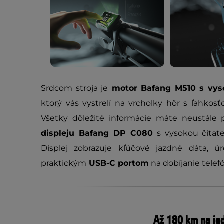
Srdcom stroja je
motor Bafang M510 s vy
ktorý vás vystrelí na vrcholky hôr s ľahkosť
Všetky dôležité informácie máte neustál
displeju Bafang DP C080
s vysokou čitate
Displej zobrazuje kľúčové jazdné dáta, ú
praktickým
USB-C portom
na dobíjanie telef
Až 180 km na jed