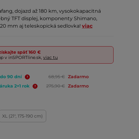
afang, dojazd až 180 km, vysokokapacitná
rebný TFT displej, komponenty Shimano,
 120 mm aj teleskopická sedlovka!
viac
ískajte späť
160 €
up v inSPORTline.sk,
viac tu
 do 90 dní
68,95 €
Zadarmo
áruka 2+1 rok
275,90 €
Zadarmo
XL (21", 175-190 cm)