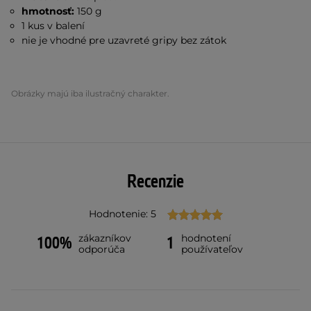
hmotnosť:
150 g
1 kus v balení
nie je vhodné pre uzavreté gripy bez zátok
Obrázky majú iba ilustračný charakter.
Recenzie
Hodnotenie: 5
zákazníkov
hodnotení
100%
1
odporúča
používateľov