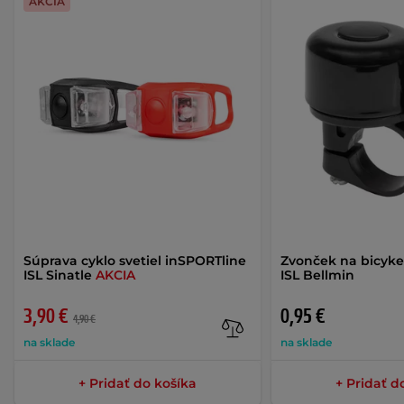
AKCIA
Súprava cyklo svetiel inSPORTline
Zvonček na bicyke
ISL Sinatle
AKCIA
ISL Bellmin
3,90 €
0,95 €
4,90 €
na sklade
na sklade
+ Pridať do košíka
+ Pridať d