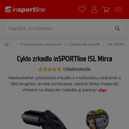
yklistika
Príslušenstvo na bicykel
Cyklistické zrkadlá
IN: 30594
Cyklo zrkadlo inSPORTline ISL Mirca
1 Hodnotenie
Nastaviteľné cyklistické zrkadlo s možnosťou otáčania o
360 stupňov, široké zorné pole, odolný ľahký materiál,
vhodné na klasické riadidlá aj barany!
viac