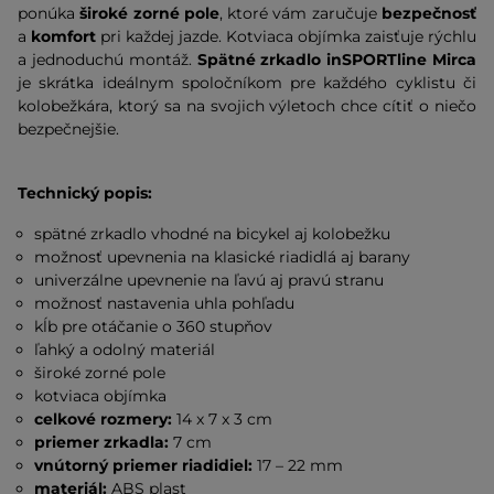
ponúka
široké zorné pole
, ktoré vám zaručuje
bezpečnosť
a
komfort
pri každej jazde. Kotviaca objímka zaisťuje rýchlu
a jednoduchú montáž.
Spätné zrkadlo inSPORTline Mirca
je skrátka ideálnym spoločníkom pre každého cyklistu či
kolobežkára, ktorý sa na svojich výletoch chce cítiť o niečo
bezpečnejšie.
Technický popis:
spätné zrkadlo vhodné na bicykel aj kolobežku
možnosť upevnenia na klasické riadidlá aj barany
univerzálne upevnenie na ľavú aj pravú stranu
možnosť nastavenia uhla pohľadu
kĺb pre otáčanie o 360 stupňov
ľahký a odolný materiál
široké zorné pole
kotviaca objímka
celkové rozmery:
14 x 7 x 3 cm
priemer zrkadla:
7 cm
vnútorný priemer riadidiel:
17 – 22 mm
materiál:
ABS plast