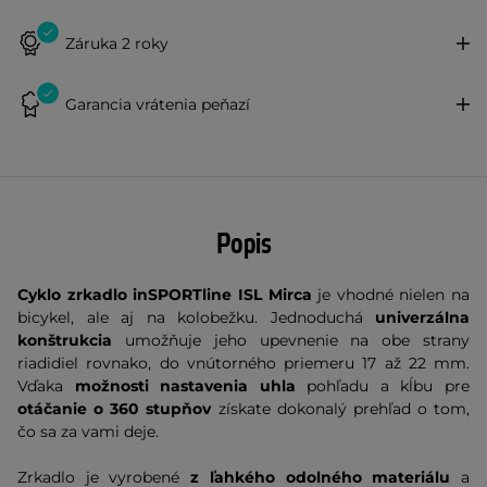
Záruka 2 roky
Garancia vrátenia peňazí
Popis
Cyklo zrkadlo inSPORTline ISL Mirca
je vhodné nielen na
bicykel, ale aj na kolobežku. Jednoduchá
univerzálna
konštrukcia
umožňuje jeho upevnenie na obe strany
riadidiel rovnako, do vnútorného priemeru 17 až 22 mm.
Vďaka
možnosti nastavenia uhla
pohľadu a kĺbu pre
otáčanie o 360 stupňov
získate dokonalý prehľad o tom,
čo sa za vami deje.
Zrkadlo je vyrobené
z ľahkého odolného materiálu
a