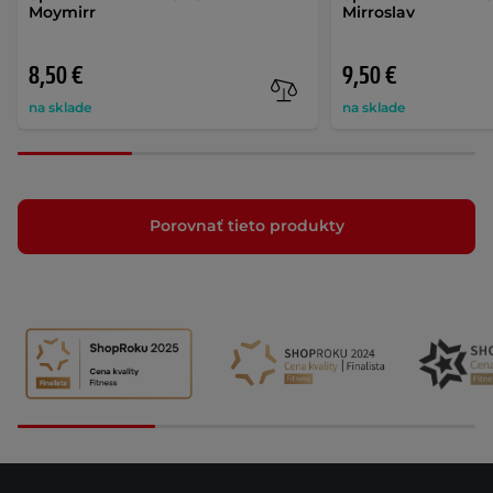
Moymirr
Mirroslav
8,50 €
9,50 €
na sklade
na sklade
Porovnať tieto produkty