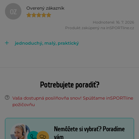
Overený zákazník
OZ
Hodnotené: 16. 7. 2026
Produkt zakúpený na inSPORTline.cz
jednoduchý, malý, praktický
Potrebujete poradiť?
Vaša dostupná posilňovňa snov! Spúšťame inSPORTline
požičovňu
Nemôžete si vybrať? Poradíme
vám