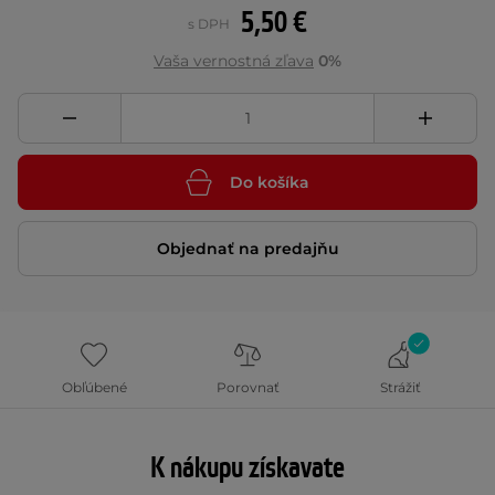
5,50 €
s DPH
Vaša vernostná zľava
0%
Do košíka
Objednať na predajňu
Obľúbené
Porovnať
Strážiť
K nákupu získavate