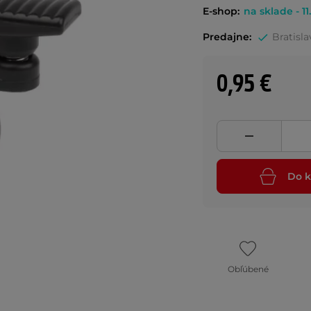
E-shop:
na sklade - 11
Predajne:
Bratisla
0,95 €
Do k
Obľúbené