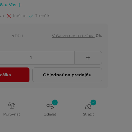
.8. u Vás
va
Košice
Trenčín
Vaša vernostná zľava
0%
s DPH
ošíka
Objednať na predajňu
Porovnať
Zdielať
Strážiť