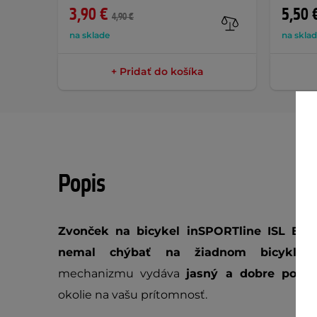
3,90 €
5,50 
4,90 €
na sklade
na skla
+ Pridať do košíka
Popis
Zvonček na bicykel inSPORTline ISL Bell
nemal chýbať na žiadnom bicykli.
V
mechanizmu vydáva
jasný a dobre počut
okolie na vašu prítomnosť.