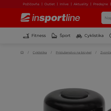
Požičovňa
Outlet
Inlive
Aktuality
Predajne
Fitness
Šport
Cyklistika
Cyklistika
Príslušenstvo na bicykel
Zvonče