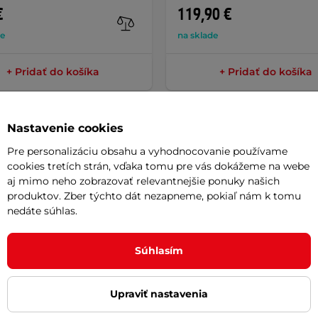
€
119,90 €
de
na sklade
+ Pridať do košíka
+ Pridať do košíka
Nastavenie cookies
Pre personalizáciu obsahu a vyhodnocovanie používame
cookies tretích strán, vďaka tomu pre vás dokážeme na webe
Potreb
aj mimo neho zobrazovať relevantnejšie ponuky našich
produktov. Zber týchto dát nezapneme, pokiaľ nám k tomu
nedáte súhlas.
Vaša do
min je praktický doplnok, ktorý by
požičov
Súhlasím
ďaka jednoduchému páčkovému
eľný zvuk
, ktorý spoľahlivo upozorní
Odpor
Upraviť nastavenia