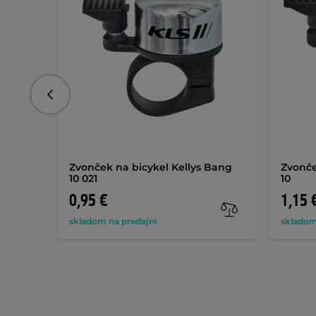
Predchádzajúce
Zvonček na bicykel Kellys Bang
Zvonče
10 021
10
0,95 €
1,15 
skladom na predajni
skladom