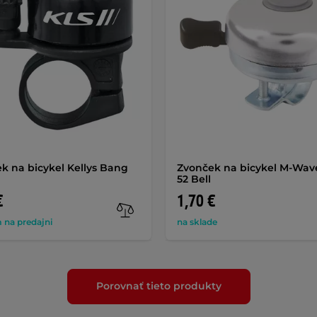
k na bicykel Kellys Bang
Zvonček na bicykel M-Wav
52 Bell
€
1,70 €
 na predajni
na sklade
Porovnať tieto produkty