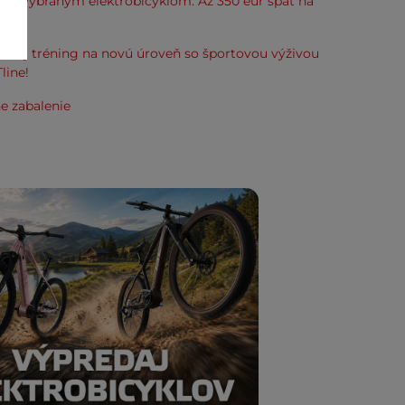
k k vybraným elektrobicyklom. Až 350 eur späť na
kup.
svoj tréning na novú úroveň so športovou výživou
line!
e zabalenie