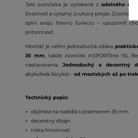
Telo zvončeka je vyrobené z
odolného oce
životnosť a výrazný zvukový prejav. Zvonček
i
splní svoju hlavnú funkciu – upozorniť ch
prítomnosť.
Montáž je veľmi jednoduchá vďaka
praktick
35 mm
, takže zvonček inSPORTline ISL Bel
nastavovania.
Jednoduchý a decentný di
akýkoľvek bicykel –
od mestských až po tre
Technický popis:
objímka na riadidlá s priemerom 35 mm
decentný dizajn
nízka hmotnosť