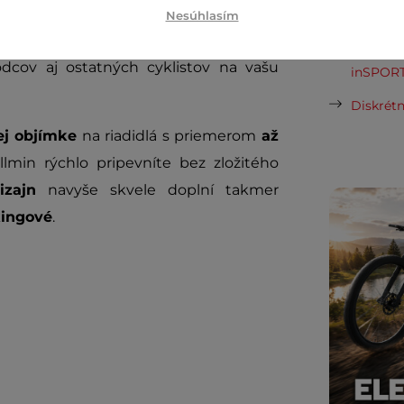
Cashbac
ľového materiálu
, ktorý zaisťuje dlhú
Nesúhlasím
ďalší ná
nSPORTline ISL Bellmin
tak spoľahlivo
Posuňte 
odcov aj ostatných cyklistov na vašu
inSPORT
Diskrétn
ej objímke
na riadidlá s priemerom
až
lmin rýchlo pripevníte bez zložitého
zajn
navyše skvele doplní takmer
kingové
.