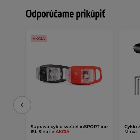
Odporúčame prikúpiť
AKCIA
Predchádzajúce
Súprava cyklo svetiel inSPORTline
Cyklo 
ISL Sinatle
AKCIA
Mirca