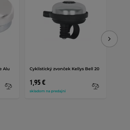
Nasledujú
e Alu
Cyklistický zvonček Kellys Bell 20
Zvonče
1,95 €
6,40 
skladom na predajni
na skla