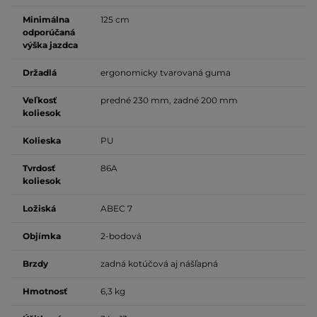
Minimálna
125 cm
odporúčaná
výška jazdca
Držadlá
ergonomicky tvarovaná guma
Veľkosť
predné 230 mm, zadné 200 mm
koliesok
Kolieska
PU
Tvrdosť
86A
koliesok
Ložiská
ABEC 7
Objímka
2-bodová
Brzdy
zadná kotúčová aj nášľapná
Hmotnosť
6,3 kg