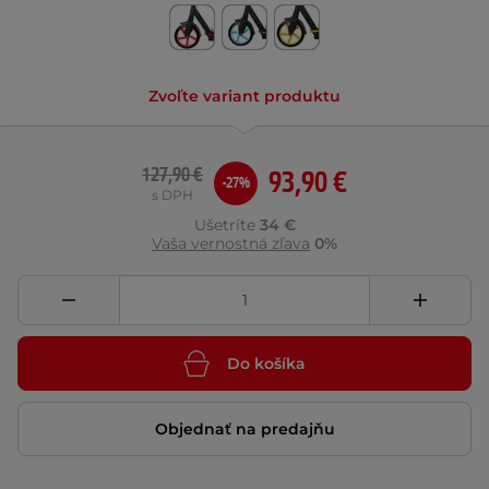
Zvoľte variant produktu
127,90 €
93,90 €
-27%
s DPH
Ušetríte
34 €
Vaša vernostná zľava
0%
Do košíka
Objednať na predajňu