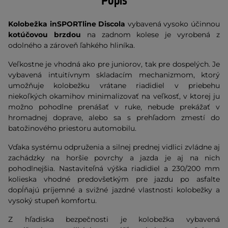
Popis
Kolobežka inSPORTline Discola
vybavená vysoko účinnou
kotúčovou brzdou
na zadnom kolese je vyrobená z
odolného a zároveň ľahkého hliníka.
Veľkostne je vhodná ako pre juniorov, tak pre dospelých. Je
vybavená intuitívnym skladacím mechanizmom, ktorý
umožňuje kolobežku vrátane riadidiel v priebehu
niekoľkých okamihov minimalizovať na veľkosť, v ktorej ju
možno pohodlne prenášať v ruke, nebude prekážať v
hromadnej doprave, alebo sa s prehľadom zmestí do
batožinového priestoru automobilu.
Vďaka systému odpruženia a silnej prednej vidlici zvládne aj
zachádzky na horšie povrchy a jazda je aj na nich
pohodlnejšia. Nastaviteľná výška riadidiel a 230/200 mm
kolieska vhodné predovšetkým pre jazdu po asfalte
dopĺňajú príjemné a svižné jazdné vlastnosti kolobežky a
vysoký stupeň komfortu.
Z hľadiska bezpečnosti je kolobežka vybavená