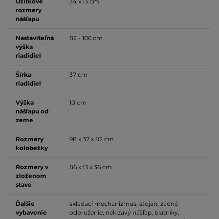
Úžitkové
34 x 13 cm
rozmery
nášľapu
Nastaviteľná
82 - 106 cm
výška
riadidiel
Šírka
37 cm
riadidiel
Výška
10 cm
nášľapu od
zeme
Rozmery
98 x 37 x 82 cm
kolobežky
Rozmery v
86 x 13 x 36 cm
zloženom
stave
Ďalšie
skladací mechanizmus, stojan, zadné
vybavenie
odpruženie, nekĺzavý nášľap, blatníky,