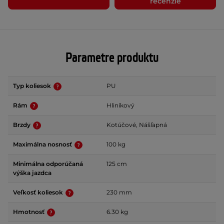
recenzie
Parametre produktu
Typ koliesok
PU
Rám
Hliníkový
Brzdy
Kotúčové, Nášľapná
Maximálna nosnosť
100 kg
Minimálna odporúčaná
125 cm
výška jazdca
Veľkosť koliesok
230 mm
Hmotnosť
6.30 kg