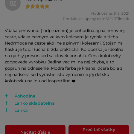
OZ
Hodnotené: 9. 3. 2021
Produkt zakúpený na inSPORTline.sk
Vdaka perovaniu ( odpruzeniu) je pohodlna aj na nerovnej
ceste, vdaka pevnym velkym kolesam je rychla a ticha.
Nedrmoce na ceste ako ine s plnymi kolesami. Stojan na
flasku je top. Rucna brzda prakticka. Kolobezka je idealna
na rychly presun,ked sa clovek ponahla. Cena kolobezky
zodpoveda vyrobku. Jedina vec mi na nej chyba, a to
popruh na odnesenie. Modra farba je krasna, dcera bola z
nej nadsena,ked vyrastie isto vymenime jej detsku
kolobezku na inu od insportline ❤️
Pohodlna
Lahko skladatelna
Lahka
Prečítať všetky
Načítať ďalšie