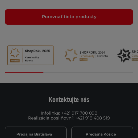
Porovnať tieto produkty
Kontaktujte nás
Infolinka
:
+421 917 700 098
Realizácia posilňovní
:
+421 918 408 519
Predajňa Bratislava
Predajňa Košice