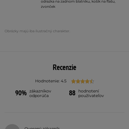
odrazka na zadnom blatníku, košík na fľašu,
zvonček
Obrázky majú iba ilustračný charakter.
Recenzie
Hodnotenie: 4.5
zákazníkov
hodnotení
90%
88
odporúča
používateľov
Overený zákazník