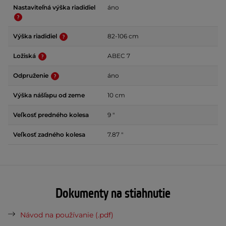
Nastaviteľná výška riadidiel
áno
Výška riadidiel
82-106 cm
Ložiská
ABEC 7
Odpruženie
áno
Výška nášľapu od zeme
10 cm
Veľkosť predného kolesa
9 "
Veľkosť zadného kolesa
7.87 "
Dokumenty na stiahnutie
Návod na používanie (.pdf)