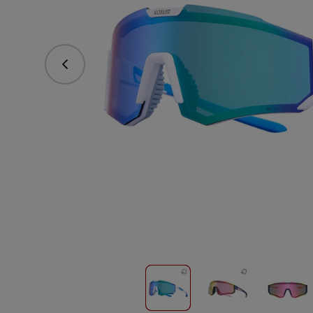
Predchádzajúce