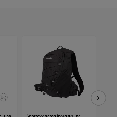
Nasledujú
niu na
Športový batoh inSPORTline
Multi