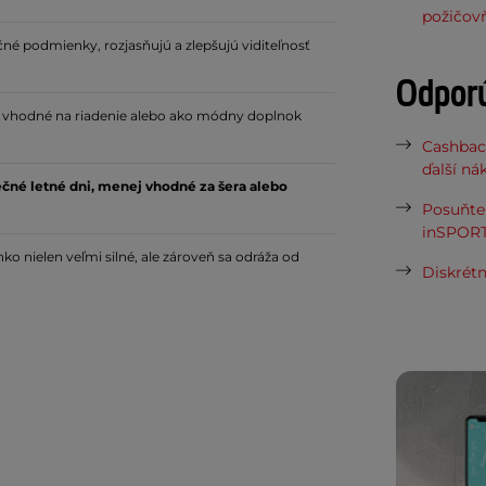
požičov
né podmienky, rozjasňujú a zlepšujú viditeľnosť
Odpor
i, vhodné na riadenie alebo ako módny doplnok
Cashbac
ďalší ná
ečné letné dni, menej vhodné za šera alebo
Posuňte 
inSPORT
lnko nielen veľmi silné, ale zároveň sa odráža od
Diskrétn