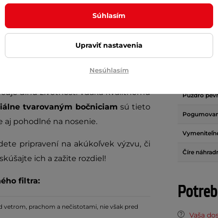
Polarizačné
e pri všetkých Vašich športových a
Súhlasím
Fotochroma
šošovkám
TAC účinne blokujú a filtrujú
Kategória fi
ých plôch. Ďalej zvyšujú kontrast a
Upraviť nastavenia
UV ochrana
Nesúhlasím
Puzdro látk
anu proti UV žiareniu
(UV 400), zatiaľ
čuje dlhú životnosť. Vďaka kvalitnému
Puzdro pev
iálne tvarovaným bočniciam
sú tieto
Pogumovan
le aj pohodlné na nosenie.
Vymeniteľn
ete pripravení na akúkoľvek výzvu, či
Číre náhrad
úšajte ich a zažite rozdiel!
ho filtra:
Potreb
d vetrom, prachom a nečistotami, nie však pred
Vaša do