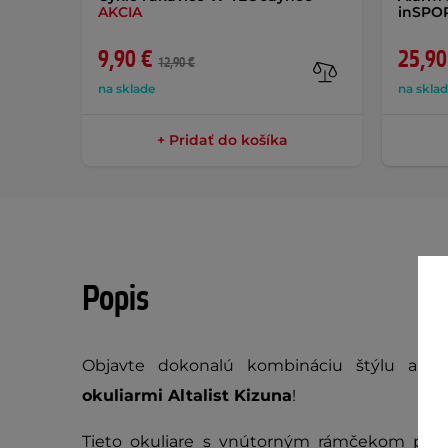
AKCIA
inSPOR
9,90 €
25,90
12,90 €
na sklade
na skla
+ Pridať do košíka
Popis
Objavte dokonalú kombináciu štýlu a f
okuliarmi Altalist Kizuna
!
Tieto okuliare s vnútorným rámčekom po 