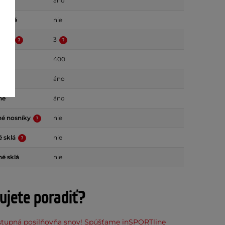
áno
tické
nie
ltrov
3
400
ové
áno
né
áno
é nosníky
nie
é sklá
nie
né sklá
nie
ujete poradiť?
stupná posilňovňa snov! Spúšťame inSPORTline