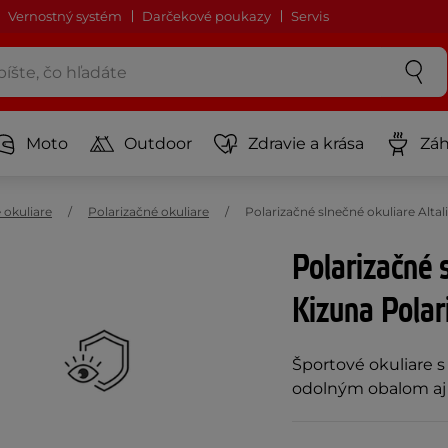
Vernostný systém
Darčekové poukazy
Servis
Moto
Outdoor
Zdravie a krása
Záh
 okuliare
Polarizačné okuliare
Polarizačné slnečné okuliare Alt
Polarizačné s
Kizuna Pola
Športové okuliare 
odolným obalom aj