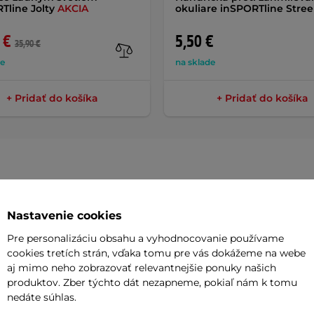
Tline Jolty
AKCIA
okuliare inSPORTline Stre
 €
5,50 €
35,90 €
de
na sklade
+ Pridať do košíka
+ Pridať do košíka
Parame
Nastavenie cookies
Pre personalizáciu obsahu a vyhodnocovanie používame
cookies tretích strán, vďaka tomu pre vás dokážeme na webe
unkčnosti so
športovými slnečnými
Materiál
aj mimo neho zobrazovať relevantnejšie ponuky našich
produktov. Zber týchto dát nezapneme, pokiaľ nám k tomu
Sklá
nedáte súhlas.
celom obvode sú navrhnuté tak, aby