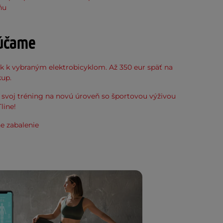
ňu
účame
k k vybraným elektrobicyklom. Až 350 eur späť na
kup.
svoj tréning na novú úroveň so športovou výživou
line!
e zabalenie