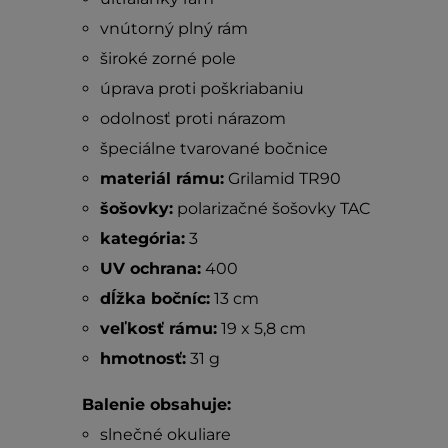
vnútorný plný rám
široké zorné pole
úprava proti poškriabaniu
odolnosť proti nárazom
špeciálne tvarované bočnice
materiál rámu:
Grilamid TR90
šošovky:
polarizačné šošovky TAC
kategória:
3
UV ochrana:
400
dĺžka bočníc:
13 cm
veľkosť rámu:
19 x 5,8 cm
hmotnosť:
31 g
Balenie obsahuje:
slnečné okuliare