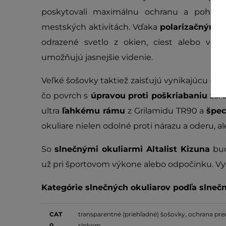
poskytovali maximálnu ochranu a pohodli
mestských aktivitách. Vďaka
polarizačným 
odrazené svetlo z okien, ciest alebo vodn
umožňujú jasnejšie videnie.
Veľké šošovky taktiež zaisťujú vynikajúcu
ochr
čo povrch s
úpravou proti poškriabaniu
zaru
ultra
ľahkému rámu
z Grilamidu TR90 a
špec
okuliare nielen odolné proti nárazu a oderu, a
So
slnečnými okuliarmi Altalist Kizuna
bud
už pri športovom výkone alebo odpočinku. Vysk
Kategórie slnečných okuliarov podľa slnečné
CAT
t
ransparentné (priehľadné) šošovky, ochrana pre
0
slnkom