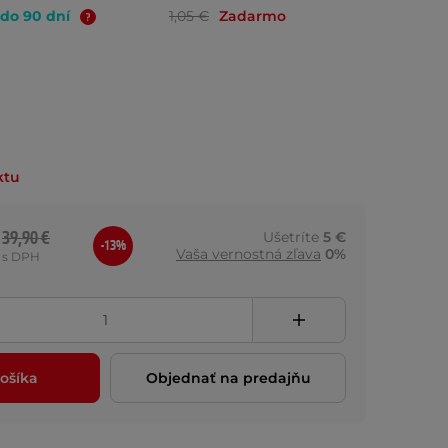
 do 90 dní
1,05 €
Zadarmo
ktu
39,90 €
Ušetríte
5 €
-13%
Vaša vernostná zľava
0%
s DPH
ošíka
Objednať na predajňu