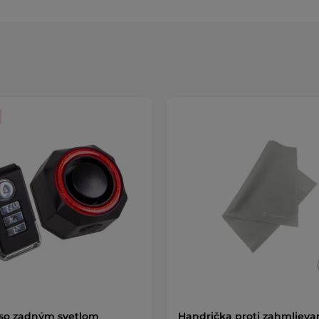
so zadným svetlom
Handrička proti zahmlieva