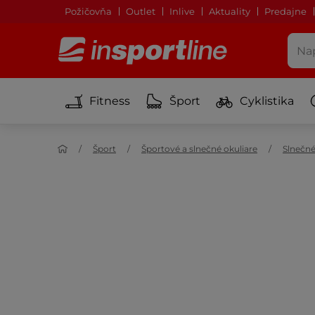
Požičovňa
Outlet
Inlive
Aktuality
Predajne
Fitness
Šport
Cyklistika
Šport
Športové a slnečné okuliare
Slnečné