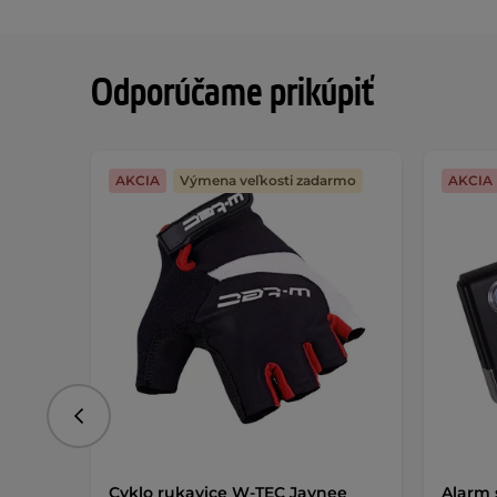
Odporúčame prikúpiť
AKCIA
Výmena veľkosti zadarmo
AKCIA
Predchádzajúce
Cyklo rukavice W-TEC Jaynee
Alarm 