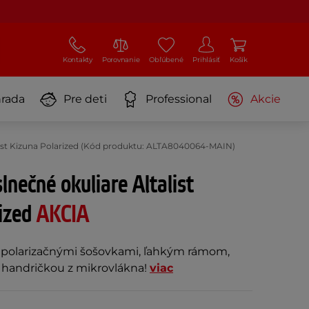
Kontakty
Porovnanie
Obľúbené
Prihlásiť
Košík
rada
Pre deti
Professional
Akcie
alist Kizuna Polarized (Kód produktu: ALTA8040064-MAIN)
lnečné okuliare Altalist
rized
AKCIA
s polarizačnými šošovkami, ľahkým rámom,
 handričkou z mikrovlákna!
viac