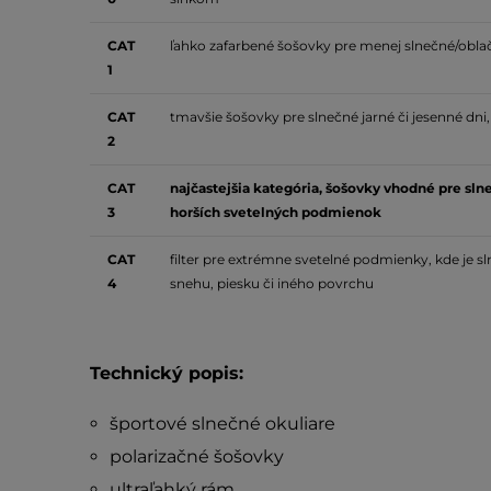
CAT
ľahko zafarbené šošovky pre menej slnečné/oblač
1
CAT
t
mavšie šošovky pre slnečné jarné či jesenné dn
2
CAT
n
ajčastejšia kategória, šošovky vhodné pre sln
3
horších svetelných podmienok
CAT
f
ilter pre extrémne svetelné podmienky,
kde je s
4
snehu, piesku či iného povrchu
Technický popis:
športové slnečné okuliare
polarizačné šošovky
ultraľahký rám