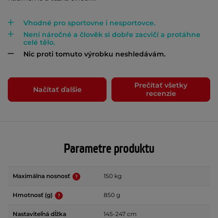
Vhodné pro sportovne i nesportovce.
Není náročné a člověk si dobře zacvičí a protáhne
celé tělo.
Nic proti tomuto výrobku neshledávám.
Prečítať všetky
Načítať ďalšie
recenzie
Parametre produktu
Maximálna nosnosť
150 kg
Hmotnosť (g)
850 g
Nastaviteľná dĺžka
145-247 cm