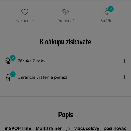
Obľúbené
Porovnať
Strážiť
K nákupu získavate
Záruka 2 roky
Garancia vrátenia peňazí
Popis
inSPORTline MultiTrainer
je
viacúčelový posilňovač