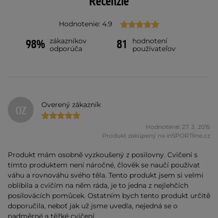
Recenzie
Hodnotenie: 4.9
zákazníkov
hodnotení
98%
81
odporúča
používateľov
Overený zákazník
OZ
Hodnotené: 27. 3. 2015
Produkt zakúpený na inSPORTline.cz
Produkt mám osobně vyzkoušený z posilovny. Cvičení s
tímto produktem není náročné, člověk se naučí používat
váhu a rovnováhu svého těla. Tento produkt jsem si velmi
oblíbila a cvičím na něm ráda, je to jedna z nejlehčích
posilovácích pomůcek. Ostatním bych tento produkt určitě
doporučila, neboť jak už jsme uvedla, nejedná se o
nadměrné a těžké cvičení.