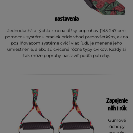
nastavenia
Jednoduchá a rýchla zmena dĺžky popruhov (145-247 cm)
pomocou systému praciek príde vhod predovšetkým, ak na
posilňovacom systéme cvičí viac ľudí, je menené jeho
umiestnenie, alebo sú cvičené rôzne typy cvikov. Každý si
tak môže popruhy nastaviť podľa potreby.
Zapojenie
nôh i rúk
Gumové
úchopy
pre ruky