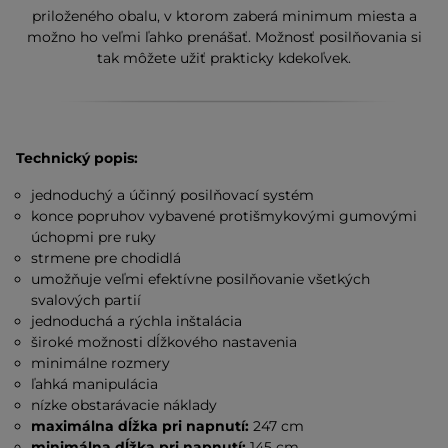
priloženého obalu, v ktorom zaberá minimum miesta a
možno ho veľmi ľahko prenášať. Možnosť posilňovania si
tak môžete užiť prakticky kdekoľvek.
Technický popis:
jednoduchý a účinný posilňovací systém
konce popruhov vybavené protišmykovými gumovými
úchopmi pre ruky
strmene pre chodidlá
umožňuje veľmi efektívne posilňovanie všetkých
svalových partií
jednoduchá a rýchla inštalácia
široké možnosti dĺžkového nastavenia
minimálne rozmery
ľahká manipulácia
nízke obstarávacie náklady
maximálna dĺžka pri napnutí:
247 cm
minimálna dĺžka pri napnutí:
145 cm