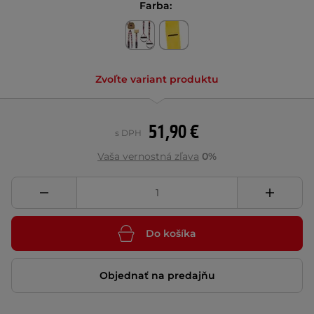
Farba:
Zvoľte variant produktu
51,90 €
s DPH
Vaša vernostná zľava
0%
Do košíka
Objednať na predajňu