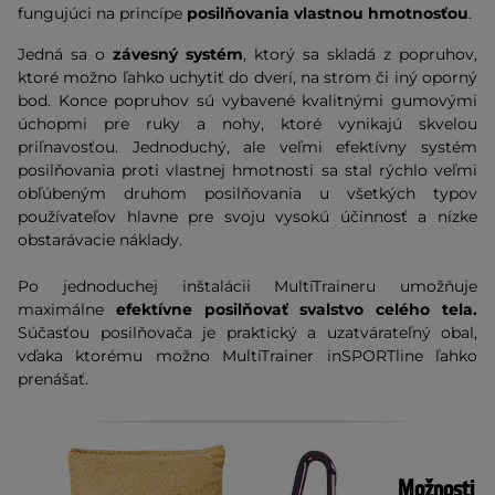
fungujúci na princípe
posilňovania vlastnou hmotnosťou
.
Jedná sa o
závesný systém
, ktorý sa skladá z popruhov,
ktoré možno ľahko uchytiť do dverí, na strom či iný oporný
bod. Konce popruhov sú vybavené kvalitnými gumovými
úchopmi pre ruky a nohy, ktoré vynikajú skvelou
priľnavosťou. Jednoduchý, ale veľmi efektívny systém
posilňovania proti vlastnej hmotnosti sa stal rýchlo veľmi
obľúbeným druhom posilňovania u všetkých typov
používateľov hlavne pre svoju vysokú účinnosť a nízke
obstarávacie náklady.
Po jednoduchej inštalácii MultiTraineru umožňuje
maximálne
efektívne posilňovať svalstvo celého tela.
Súčasťou posilňovača je praktický a uzatvárateľný obal,
vďaka ktorému možno MultiTrainer inSPORTline ľahko
prenášať.
Možnosti