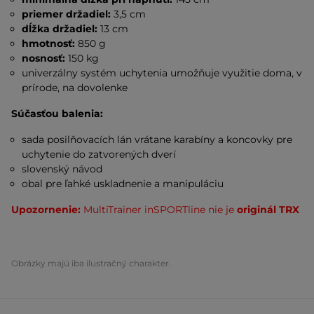
priemer držadiel:
3,5 cm
dĺžka držadiel:
13 cm
hmotnosť:
850 g
nosnosť:
150 kg
univerzálny systém uchytenia umožňuje využitie doma, v
prírode, na dovolenke
Súčasťou balenia:
sada posilňovacích lán vrátane karabíny a koncovky pre
uchytenie do zatvorených dverí
slovenský návod
obal pre ľahké uskladnenie a manipuláciu
Upozornenie:
MultiTrainer inSPORTline nie je
originál TRX
Obrázky majú iba ilustračný charakter.