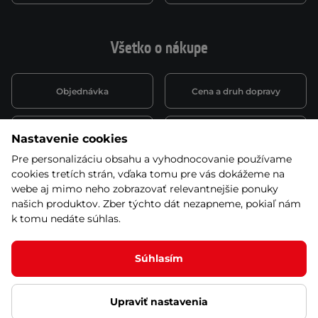
Všetko o nákupe
Objednávka
Cena a druh dopravy
Spôsob platby
Vernostný systém
Nastavenie cookies
Pre personalizáciu obsahu a vyhodnocovanie používame
cookies tretích strán, vďaka tomu pre vás dokážeme na
Montáž a servis
Reklamácie a záruka
webe aj mimo neho zobrazovať relevantnejšie ponuky
našich produktov. Zber týchto dát nezapneme, pokiaľ nám
k tomu nedáte súhlas.
Kariéra
Obchodné podmienky
Súhlasím
Upraviť nastavenia
© 2026 Stores inSPORTline SK, s.r.o. Všetky práva vyhradené