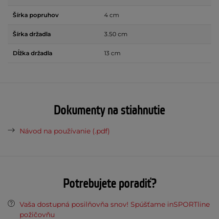
Šírka popruhov
4 cm
Šírka držadla
3.50 cm
Dĺžka držadla
13 cm
Dokumenty na stiahnutie
Návod na používanie (.pdf)
Potrebujete poradiť?
Vaša dostupná posilňovňa snov! Spúšťame inSPORTline
požičovňu