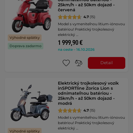
25km/h • až 50km dojazd -
červená
4.7
(15)
Model s vymeniteľnou lítium-iónovou
batériou! Praktický trojkolesový
elektrický …
Výhodné splátky
1 999,90 €
Doprava zadarmo
na ceste – 16.10.2026
Detail
Elektrický trojkolesový vozík
inSPORTline Zorica Lion s
odnímateľnou batériou •
25km/h • až 50km dojazd -
modrá
4.7
(15)
Model s vymeniteľnou lítium-iónovou
batériou! Praktický trojkolesový
elektrický …
Výhodné splátky