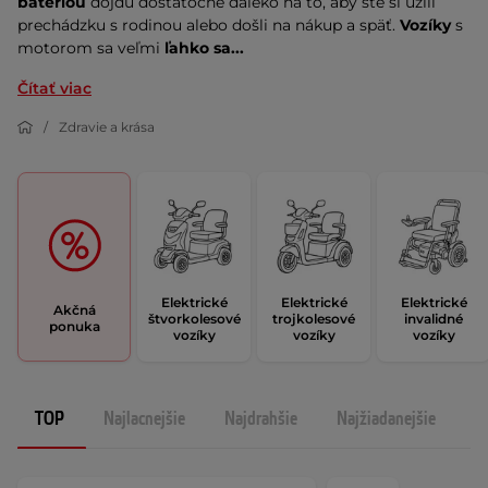
batériou
dôjdu dostatočne ďaleko na to, aby ste si užili
prechádzku s rodinou alebo došli na nákup a späť.
Vozíky
s
motorom sa veľmi
ľahko sa...
Čítať viac
Zdravie a krása
Elektrické
Elektrické
Elektrické
Akčná
štvorkolesové
trojkolesové
invalidné
ponuka
vozíky
vozíky
vozíky
TOP
Najlacnejšie
Najdrahšie
Najžiadanejšie
N