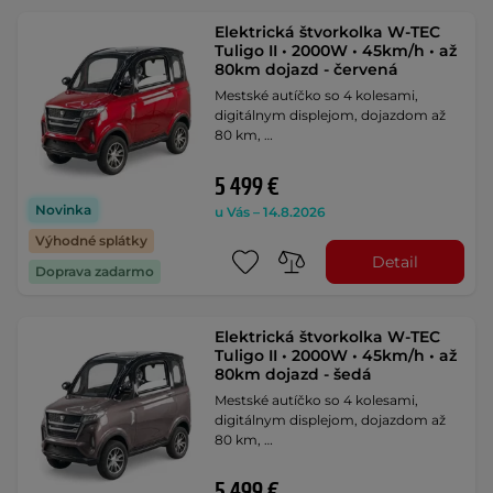
Elektrická štvorkolka W-TEC
Tuligo II • 2000W • 45km/h • až
80km dojazd - červená
Mestské autíčko so 4 kolesami,
digitálnym displejom, dojazdom až
80 km, …
5 499 €
Novinka
u Vás – 14.8.2026
Výhodné splátky
Detail
Doprava zadarmo
Elektrická štvorkolka W-TEC
Tuligo II • 2000W • 45km/h • až
80km dojazd - šedá
Mestské autíčko so 4 kolesami,
digitálnym displejom, dojazdom až
80 km, …
5 499 €