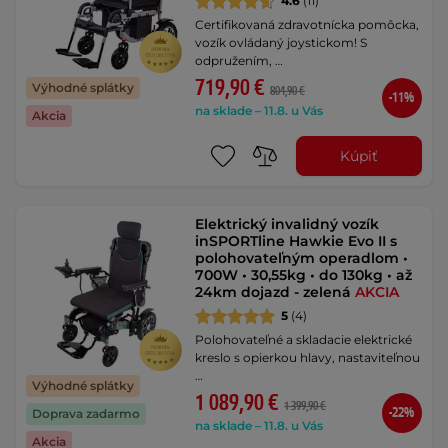
4.6
(11)
Certifikovaná zdravotnícka pomôcka,
vozík ovládaný joystickom! S
odpružením, …
719,90 €
Výhodné splátky
804,90 €
-11%
na sklade – 11.8. u Vás
Akcia
Kúpiť
Elektrický invalidný vozík
inSPORTline Hawkie Evo II s
polohovateľným operadlom •
700W • 30,55kg • do 130kg • až
24km dojazd - zelená
AKCIA
5
(4)
Polohovateľné a skladacie elektrické
kreslo s opierkou hlavy, nastaviteľnou
…
Výhodné splátky
1 089,90 €
1 399,90 €
-22%
Doprava zadarmo
na sklade – 11.8. u Vás
Akcia