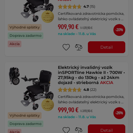
4.7
(15)
Certifikovaná zdravotnícka pomôcka,
ľahko ovládateľný elektrický vozík s …
909,90 €
Výhodné splátky
1 139,90 €
-20%
na sklade – 11.8. u Vás
Doprava zadarmo
Akcia
Detail
Elektrický invalidný vozík
inSPORTline Hawkie II • 700W •
27,95kg • do 130kg • až 24km
dojazd - strieborná
AKCIA
4.8
(22)
Certifikovaná zdravotnícka pomôcka,
ľahko ovládateľný elektrický vozík s …
999,90 €
1 349,90 €
-26%
Výhodné splátky
na sklade – 11.8. u Vás
Doprava zadarmo
Detail
Akcia