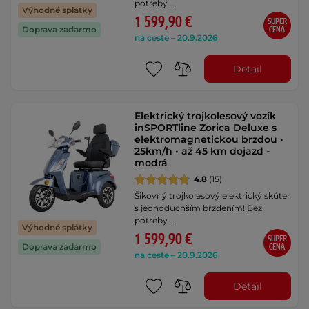
potreby …
Výhodné splátky
1 599,90 €
SUPER
Doprava zadarmo
CENA
na ceste – 20.9.2026
Detail
Elektrický trojkolesový vozík
inSPORTline Zorica Deluxe s
elektromagnetickou brzdou •
25km/h • až 45 km dojazd -
modrá
4.8
(15)
Šikovný trojkolesový elektrický skúter
s jednoduchším brzdením! Bez
potreby …
Výhodné splátky
1 599,90 €
SUPER
Doprava zadarmo
CENA
na ceste – 20.9.2026
Detail