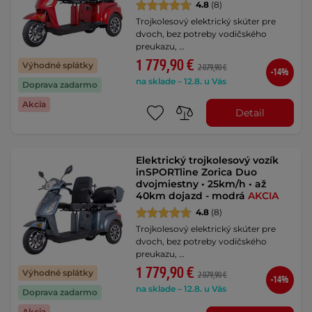
4.8
(8)
Trojkolesový elektrický skúter pre
dvoch, bez potreby vodičského
preukazu, …
1 779,90 €
Výhodné splátky
2 079,90 €
-14%
na sklade – 12.8. u Vás
Doprava zadarmo
Akcia
Detail
Elektrický trojkolesový vozík
inSPORTline Zorica Duo
dvojmiestny • 25km/h • až
40km dojazd - modrá
AKCIA
4.8
(8)
Trojkolesový elektrický skúter pre
dvoch, bez potreby vodičského
preukazu, …
1 779,90 €
Výhodné splátky
2 079,90 €
-14%
na sklade – 12.8. u Vás
Doprava zadarmo
Akcia