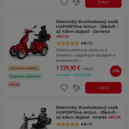
Detail
Elektrický štvorkolesový vozík
inSPORTline Antun • 25km/h •
až 45km dojazd - červená
AKCIA
4.8
(18)
Stabilný elektrický skúter so 4
kolesami, s digitálnym displejom a
priestranným …
1 729,90 €
Výhodné splátky
2 199,90 €
-21%
na ceste – 22.9.2026
Doprava zadarmo
Akcia
Detail
Elektrický štvorkolesový vozík
inSPORTline Antun • 25km/h •
až 45km dojazd - hnedá
AKCIA
4.8
(18)