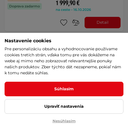
1 999,90 €
Doprava zadarmo
na ceste – 16.10.2026
Detail
Nastavenie cookies
Elektrický trojkolesový vozík
inSPORTline Zorica Lion s
Pre personalizáciu obsahu a vyhodnocovanie používame
odnímateľnou batériou •
cookies tretích strán, vďaka tomu pre vás dokážeme na
25km/h • až 50km dojazd -
webe aj mimo neho zobrazovať relevantnejšie ponuky
hnedá
našich produktov. Zber týchto dát nezapneme, pokiaľ nám
4.7
(15)
k tomu nedáte súhlas.
Model s vymeniteľnou lítium-iónovou
batériou! Praktický trojkolesový
elektrický …
Výhodné splátky
Súhlasím
1 999,90 €
Doprava zadarmo
na ceste – 16.10.2026
Upraviť nastavenia
Detail
Nesúhlasím