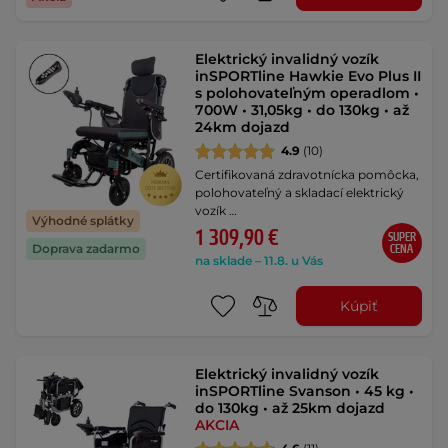
Elektrický invalidný vozík
inSPORTline Hawkie Evo Plus II
s polohovateľným operadlom •
700W • 31,05kg • do 130kg • až
24km dojazd
4.9
(10)
Certifikovaná zdravotnícka pomôcka,
polohovateľný a skladací elektrický
vozík …
Výhodné splátky
1 309,90 €
SUPER
Doprava zadarmo
CENA
na sklade – 11.8. u Vás
Kúpiť
Elektrický invalidný vozík
inSPORTline Svanson • 45 kg •
do 130kg • až 25km dojazd
AKCIA