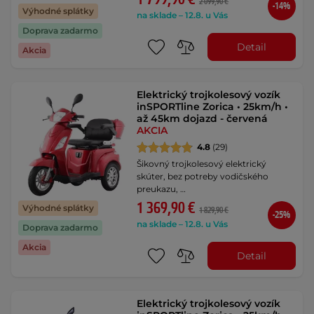
2 099,90 €
-14%
Výhodné splátky
na sklade – 12.8. u Vás
Doprava zadarmo
Detail
Akcia
Elektrický trojkolesový vozík
inSPORTline Zorica • 25km/h •
až 45km dojazd - červená
AKCIA
4.8
(29)
Šikovný trojkolesový elektrický
skúter, bez potreby vodičského
preukazu, …
1 369,90 €
Výhodné splátky
1 829,90 €
-25%
na sklade – 12.8. u Vás
Doprava zadarmo
Akcia
Detail
Elektrický trojkolesový vozík