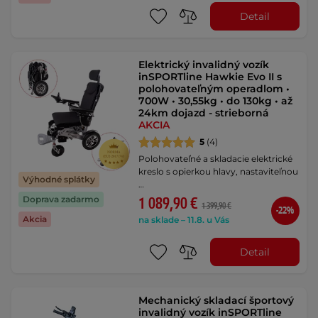
Detail
Elektrický invalidný vozík
inSPORTline Hawkie Evo II s
polohovateľným operadlom •
700W • 30,55kg • do 130kg • až
24km dojazd - strieborná
AKCIA
5
(4)
Polohovateľné a skladacie elektrické
kreslo s opierkou hlavy, nastaviteľnou
Výhodné splátky
…
Doprava zadarmo
1 089,90 €
1 399,90 €
-22%
Akcia
na sklade – 11.8. u Vás
Detail
Mechanický skladací športový
invalidný vozík inSPORTline