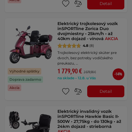
Detail
Elektrický trojkolesový vozík
inSPORTline Zorica Duo
dvojmiestny • 25km/h • až
40km dojazd - vínová
AKCIA
4.8
(8)
Trojkolesový elektrický skúter pre
dvoch, bez potreby vodičského
preukazu, …
1 779,90 €
Výhodné splátky
2 079,90 €
-14%
na sklade – 12.8. u Vás
Doprava zadarmo
Akcia
Detail
Elektrický invalidný vozík
inSPORTline Hawkie Basic II•
500W • 27,75kg • do 130kg • až
24km dojazd - strieborná
AKCIA