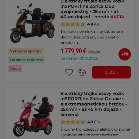
Elektrický trojkolesový vozík
inSPORTline Zorica Duo
dvojmiestny • 25km/h • až
40km dojazd - hnedá
AKCIA
4.8
(8)
Trojkolesový elektrický skúter pre
dvoch, bez potreby vodičského
preukazu, …
1 779,90 €
Výhodné splátky
2 079,90 €
-14%
na ceste – 20.9.2026
Doprava zadarmo
Akcia
Detail
Elektrický trojkolesový vozík
inSPORTline Zorica Deluxe s
elektromagnetickou brzdou •
25km/h • až 45 km dojazd -
červená
4.8
(15)
Šikovný trojkolesový elektrický skúter
s jednoduchším brzdením! Bez