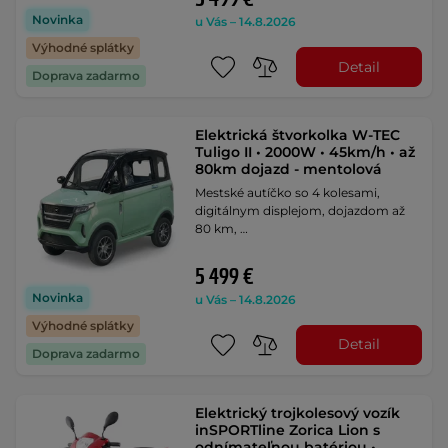
Novinka
u Vás – 14.8.2026
Výhodné splátky
Detail
Doprava zadarmo
Elektrická štvorkolka W-TEC
Tuligo II • 2000W • 45km/h • až
80km dojazd - mentolová
Mestské autíčko so 4 kolesami,
digitálnym displejom, dojazdom až
80 km, …
5 499 €
Novinka
u Vás – 14.8.2026
Výhodné splátky
Detail
Doprava zadarmo
Elektrický trojkolesový vozík
inSPORTline Zorica Lion s
odnímateľnou batériou •