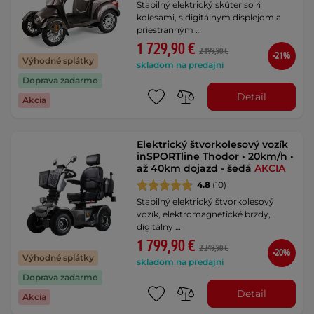
Stabilný elektrický skúter so 4
kolesami, s digitálnym displejom a
priestranným …
1 729,90 €
2 199,90 €
-21%
Výhodné splátky
skladom na predajni
Doprava zadarmo
Detail
Akcia
Elektrický štvorkolesový vozík
inSPORTline Thodor • 20km/h •
až 40km dojazd - šedá
AKCIA
4.8
(10)
Stabilný elektrický štvorkolesový
vozík, elektromagnetické brzdy,
digitálny …
1 799,90 €
2 249,90 €
-20%
Výhodné splátky
skladom na predajni
Doprava zadarmo
Detail
Akcia