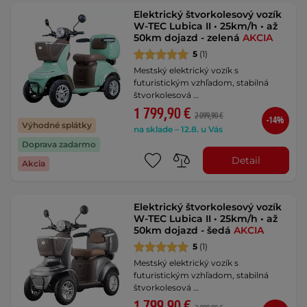
Elektrický štvorkolesový vozík
W-TEC Lubica II • 25km/h • až
50km dojazd - zelená
AKCIA
5
(1)
Mestský elektrický vozík s
futuristickým vzhľadom, stabilná
štvorkolesová …
1 799,90 €
2 099,90 €
-14%
Výhodné splátky
na sklade – 12.8. u Vás
Doprava zadarmo
Detail
Akcia
Elektrický štvorkolesový vozík
W-TEC Lubica II • 25km/h • až
50km dojazd - šedá
AKCIA
5
(1)
Mestský elektrický vozík s
futuristickým vzhľadom, stabilná
štvorkolesová …
1 799,90 €