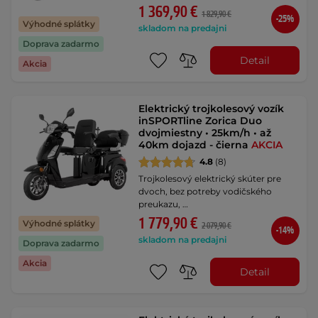
1 369,90 €
1 829,90 €
-25%
Výhodné splátky
skladom na predajni
Doprava zadarmo
Detail
Akcia
Elektrický trojkolesový vozík
inSPORTline Zorica Duo
dvojmiestny • 25km/h • až
40km dojazd - čierna
AKCIA
4.8
(8)
Trojkolesový elektrický skúter pre
dvoch, bez potreby vodičského
preukazu, …
1 779,90 €
Výhodné splátky
2 079,90 €
-14%
skladom na predajni
Doprava zadarmo
Akcia
Detail