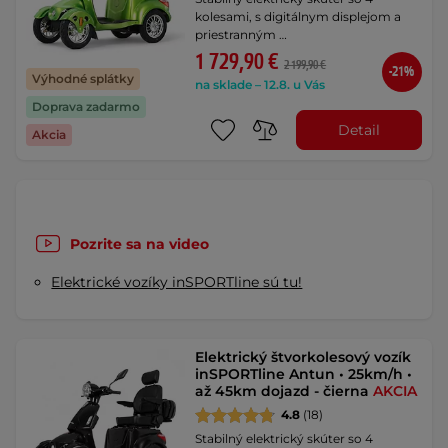
kolesami, s digitálnym displejom a
priestranným …
1 729,90 €
2 199,90 €
-21%
Výhodné splátky
na sklade – 12.8. u Vás
Doprava zadarmo
Detail
Akcia
Pozrite sa na video
Elektrické vozíky inSPORTline sú tu!
Elektrický štvorkolesový vozík
inSPORTline Antun • 25km/h •
až 45km dojazd - čierna
AKCIA
4.8
(18)
Stabilný elektrický skúter so 4