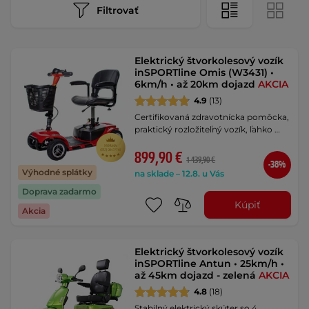
Filtrovať
Elektrický štvorkolesový vozík
inSPORTline Omis (W3431) •
6km/h • až 20km dojazd
AKCIA
4.9
(13)
Certifikovaná zdravotnícka pomôcka,
praktický rozložiteľný vozík, ľahko …
899,90 €
1 439,90 €
-38%
Výhodné splátky
na sklade – 12.8. u Vás
Doprava zadarmo
Kúpiť
Akcia
Elektrický štvorkolesový vozík
inSPORTline Antun • 25km/h •
až 45km dojazd - zelená
AKCIA
4.8
(18)
Stabilný elektrický skúter so 4