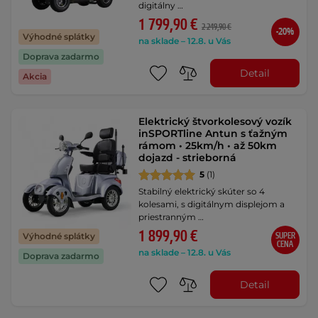
digitálny …
1 799,90 €
2 249,90 €
-20%
Výhodné splátky
na sklade – 12.8. u Vás
Doprava zadarmo
Detail
Akcia
Elektrický štvorkolesový vozík
inSPORTline Antun s ťažným
rámom • 25km/h • až 50km
dojazd - strieborná
5
(1)
Stabilný elektrický skúter so 4
kolesami, s digitálnym displejom a
priestranným …
1 899,90 €
SUPER
Výhodné splátky
CENA
na sklade – 12.8. u Vás
Doprava zadarmo
Detail