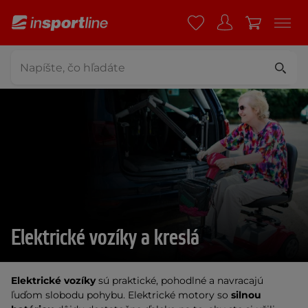
Elektrické vozíky a kreslá
Elektrické vozíky
sú praktické, pohodlné a navracajú
ľuďom slobodu pohybu. Elektrické motory so
silnou