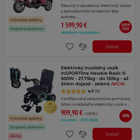
Šikovný trojkolesový elektrický skúter
s jednoduchším brzdením! Bez
potreby …
Výhodné splátky
1 599,90 €
SUPER
Doprava zadarmo
CENA
skladom na predajni
Detail
Elektrický invalidný vozík
inSPORTline Hawkie Basic II•
500W • 27,75kg • do 130kg • až
24km dojazd - zelená
AKCIA
4.7
(15)
Certifikovaná zdravotnícka pomôcka,
ľahko ovládateľný elektrický vozík s …
909,90 €
1 139,90 €
-20%
Výhodné splátky
na ceste – 27.9.2026
Doprava zadarmo
Detail
Akcia