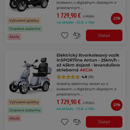
kolesami, s digitálnym displejom a
priestranným …
1 729,90 €
2 199,90 €
-21%
Výhodné splátky
na sklade – 12.8. u Vás
Doprava zadarmo
Detail
Akcia
Elektrický štvorkolesový vozík
inSPORTline Antun • 25km/h •
až 45km dojazd - levanduľovo
strieborná
AKCIA
4.8
(18)
Stabilný elektrický skúter so 4
kolesami, s digitálnym displejom a
priestranným …
1 729,90 €
Výhodné splátky
2 199,90 €
-21%
na sklade – 12.8. u Vás
Doprava zadarmo
Akcia
Detail