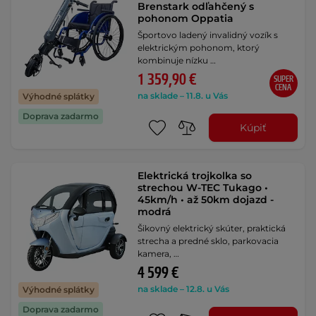
Brenstark odľahčený s
pohonom Oppatia
Športovo ladený invalidný vozík s
elektrickým pohonom, ktorý
kombinuje nízku …
1 359,90 €
SUPER
CENA
na sklade – 11.8. u Vás
Výhodné splátky
Doprava zadarmo
Kúpiť
Elektrická trojkolka so
strechou W-TEC Tukago •
45km/h • až 50km dojazd -
modrá
Šikovný elektrický skúter, praktická
strecha a predné sklo, parkovacia
kamera, …
4 599 €
na sklade – 12.8. u Vás
Výhodné splátky
Doprava zadarmo