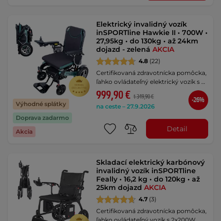
Elektrický invalidný vozík
inSPORTline Hawkie II • 700W •
27,95kg • do 130kg • až 24km
dojazd - zelená
AKCIA
4.8
(22)
Certifikovaná zdravotnícka pomôcka,
ľahko ovládateľný elektrický vozík s …
999,90 €
1 349,90 €
-26%
Výhodné splátky
na ceste – 27.9.2026
Doprava zadarmo
Detail
Akcia
Skladací elektrický karbónový
invalidný vozík inSPORTline
Feally • 16,2 kg • do 120kg • až
25km dojazd
AKCIA
4.7
(3)
Certifikovaná zdravotnícka pomôcka,
ľahko ovládateľný vozík s 2x200W