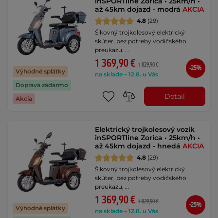
inSPORTline Zorica • 25km/h •
až 45km dojazd - modrá
AKCIA
4.8
(29)
Šikovný trojkolesový elektrický
skúter, bez potreby vodičského
preukazu, …
1 369,90 €
1 829,90 €
-25%
Výhodné splátky
na sklade – 12.8. u Vás
Doprava zadarmo
Detail
Akcia
Elektrický trojkolesový vozík
inSPORTline Zorica • 25km/h •
až 45km dojazd - hnedá
AKCIA
4.8
(29)
Šikovný trojkolesový elektrický
skúter, bez potreby vodičského
preukazu, …
1 369,90 €
1 829,90 €
-25%
Výhodné splátky
na sklade – 12.8. u Vás