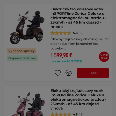
Elektrický trojkolesový vozík
inSPORTline Zorica Deluxe s
elektromagnetickou brzdou •
25km/h • až 45 km dojazd -
hnedá
4.8
(15)
Šikovný trojkolesový elektrický skúter
s jednoduchším brzdením! Bez
potreby …
Výhodné splátky
1 599,90 €
SUPER
Doprava zadarmo
CENA
na ceste – 20.9.2026
Detail
Elektrický trojkolesový vozík
inSPORTline Zorica Deluxe s
elektromagnetickou brzdou •
25km/h • až 45 km dojazd -
vínová
4.8
(15)