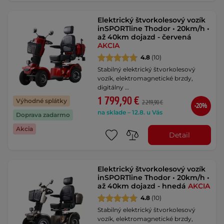
Elektrický štvorkolesový vozík
inSPORTline Thodor • 20km/h •
až 40km dojazd - červená
AKCIA
4.8
(10)
Stabilný elektrický štvorkolesový
vozík, elektromagnetické brzdy,
digitálny …
1 799,90 €
Výhodné splátky
2 249,90 €
-20%
na sklade – 12.8. u Vás
Doprava zadarmo
Akcia
Detail
Elektrický štvorkolesový vozík
inSPORTline Thodor • 20km/h •
až 40km dojazd - hnedá
AKCIA
4.8
(10)
Stabilný elektrický štvorkolesový
vozík, elektromagnetické brzdy,