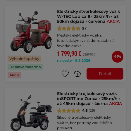
Elektrický štvorkolesový vozík
W-TEC Lubica II • 25km/h • až
50km dojazd - červená
AKCIA
5
(1)
Mestský elektrický vozík s
futuristickým vzhľadom, stabilná
štvorkolesová …
1 799,90 €
2 099,90 €
-14%
Výhodné splátky
na ceste – 8.9.2026
Doprava zadarmo
Detail
Akcia
Elektrický trojkolesový vozík
inSPORTline Zorica • 25km/h •
až 45km dojazd - čierna
AKCIA
4.8
(29)
Šikovný trojkolesový elektrický
skúter, bez potreby vodičského
preukazu, …