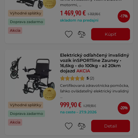
motormi, …
1 469,90 €
Výhodné splátky
1 769,90 €
-17%
skladom na predajni
Doprava zadarmo
Akcia
Kúpiť
Elektrický odľahčený invalidný
vozík inSPORTline Zauney •
16,6kg • do 100kg • až 20km
dojazd
AKCIA
5
(2)
Certifikovaná zdravotnícka pomôcka,
ľahko ovládateľný elektrický invalidný
…
999,90 €
Výhodné splátky
1 249,90 €
-20%
na ceste – 27.9.2026
Doprava zadarmo
Akcia
Detail