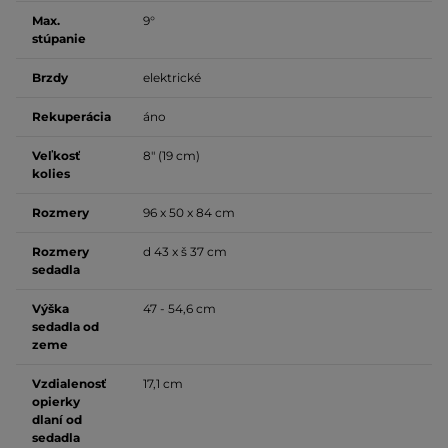
Max.
9°
stúpanie
Brzdy
elektrické
Rekuperácia
áno
Veľkosť
8" (19 cm)
kolies
Rozmery
96 x 50 x 84 cm
Rozmery
d 43 x š 37 cm
sedadla
Výška
47 - 54,6 cm
sedadla od
zeme
Vzdialenosť
17,1 cm
opierky
dlaní od
sedadla