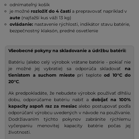
odnímateľný košík
je možné
rozložiť do 4 častí
a prepravovať napríklad v
aute
(najťažší kus váži 13 kg)
ovládanie:
nastavenie rýchlosti, indikátor stavu batérie,
bezpečnostný klaksón, predné osvetlenie
Všeobecné pokyny na skladovanie a údržbu batérií:
Batériu (alebo celý výrobok vrátane batérie - pokiaľ nie
je možné jej vybratie) sa odporúča skladovať
na
tienistom a suchom mieste
pri teplote
od 10°C do
20°C
.
Ak predpokladáte, že nebudete výrobok používať dlhšiu
dobu, odporúčame batériu nabiť a
dobíjať na
100%
kapacity
aspoň raz za mesiac
alebo postupovať podľa
odporúčaní výrobcu uvedených v návode na používanie.
Dodržiavaním týchto pokynov zabránite rýchlemu
vyčerpaniu menovitej kapacity batérie počas jej
životnosti.