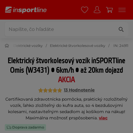
rása
Elektrické vozíky
Elektrické štvorkolesové vozíky
IN: 24911
Elektrický štvorkolesový vozík inSPORTline
Omis (W3431) • 6km/h • až 20km dojazd
AKCIA
13 Hodnotenie
Certifikovaná zdravotnícka pomôcka, praktický rozložiteľný
vozík, ľahko zložiteľný do kufra auta, so 4 bezdušovými
kolesami, nastaviteľným sedadlom aj košíkom na nákup!
Maximálna možnosť prspôsobenia.
viac
Doprava zadarmo