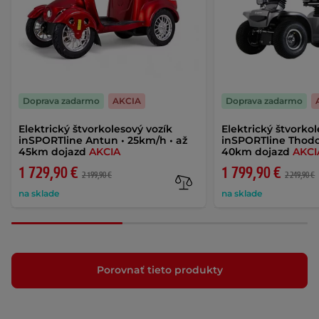
Doprava zadarmo
AKCIA
Doprava zadarmo
Elektrický štvorkolesový vozík
Elektrický štvorko
inSPORTline Antun • 25km/h • až
inSPORTline Thodo
45km dojazd
AKCIA
40km dojazd
AKCI
1 729,90 €
1 799,90 €
2 199,90 €
2 249,90 €
na sklade
na sklade
Porovnať tieto produkty