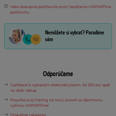
Vaša dostupná posilňovňa snov! Spúšťame inSPORTline
požičovňu
Nemôžete si vybrať? Poradíme
vám
Odporúčame
Cashback k vybraným elektrobicyklom. Až 350 eur späť
na ďalší nákup.
Posuňte svoj tréning na novú úroveň so športovou
výživou inSPORTline!
Diskrétne zabalenie