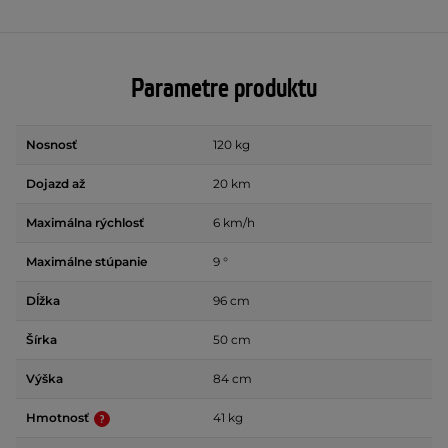
Parametre produktu
Nosnosť
120 kg
Dojazd až
20 km
Maximálna rýchlosť
6 km/h
Maximálne stúpanie
9 °
Dĺžka
96 cm
Šírka
50 cm
Výška
84 cm
Hmotnosť
41 kg