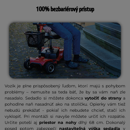
100% bezbariérový prístup
Vozík je plne prispôsobený ľuďom, ktorí majú s pohybom
problémy – nemusíte sa teda báť, že by sa vám naň zle
nasadalo. Sedadlo si môžete dokonca
vytočiť do strany
a
pohodlne naň nasadnúť ako na stoličku. Opierky vám tiež
nebudú prekážať - pokiaľ ich nebudete chcieť, stačí ich
vyklopiť. Pri montáži si navyše môžete určiť ich rozpätie.
Určite poteší aj
priestor na nohy
dlhý 68 cm. Dokonalý
posed potom zabezpečí
nastaviteľná výška sedadla
v