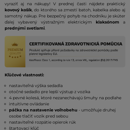
vyraziť aj na nákupy! V prednej časti nájdete praktický
kovový košík
, do ktorého sa zmestí batoh, kabelka alebo aj
samotný nákup. Pre bezpečný pohyb na chodníku je skúter
ďalej vybavený výstražným elektrickým
klaksónom
a
prednými svetlami
.
Kľúčové vlastnosti:
nastaviteľná výška sedadla
otočné sedadlo pre lepší výstup z vozíka
4 pevné kolesá, ktoré nezanechávajú šmuhy na podlahe
intuitívne ovládanie
páčka na nastavenie voľnobehu
- umožňuje druhej
osobe tlačiť vozík pred sebou
nastaviteľné rozpätie opierok rúk
štartovací kľúč