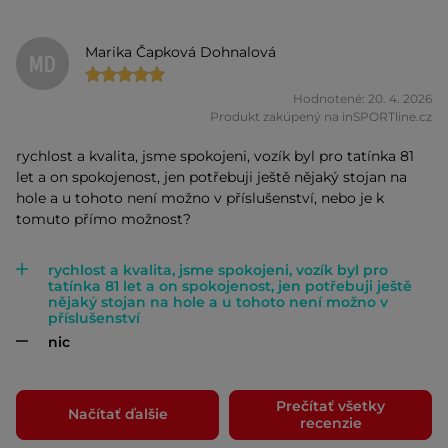
Marika Čapková Dohnalová
MD
Hodnotené: 20. 4. 2026
Produkt zakúpený na inSPORTline.cz
rychlost a kvalita, jsme spokojeni, vozík byl pro tatínka 81
let a on spokojenost, jen potřebuji ještě nějaký stojan na
hole a u tohoto není možno v příslušenství, nebo je k
tomuto přímo možnost?
rychlost a kvalita, jsme spokojeni, vozík byl pro
tatínka 81 let a on spokojenost, jen potřebuji ještě
nějaký stojan na hole a u tohoto není možno v
příslušenství
nic
Prečítať všetky
Načítať ďalšie
recenzie