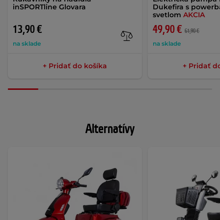
inSPORTline Glovara
Dukefira s power
svetlom
AKCIA
13,90 €
49,90 €
61,90 €
na sklade
na sklade
+ Pridať do košíka
+ Pridať d
Alternatívy