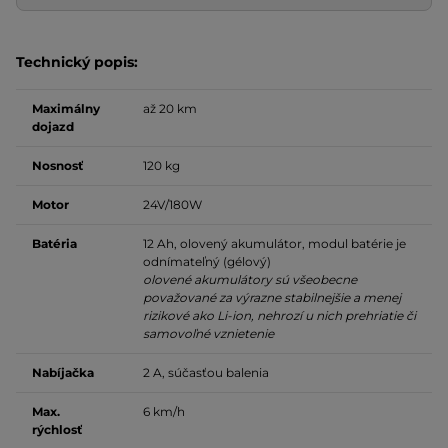
Technický popis:
Maximálny
až 20 km
dojazd
Nosnosť
120 kg
Motor
24V/180W
Batéria
12 Ah, olovený akumulátor, modul batérie je
odnímateľný (gélový)
olovené akumulátory sú všeobecne
považované za výrazne stabilnejšie a menej
rizikové ako Li-ion, nehrozí u nich prehriatie či
samovoľné vznietenie
Nabíjačka
2 A, súčasťou balenia
Max.
6 km/h
rýchlosť