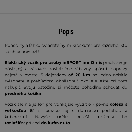
Popis
Pohodlný a ľahko ovládateľný mikroskúter pre každého, kto
sa chce previezť!
Elektrický vozík pre osoby inSPORTline Omis
predstavuje
dôstojný a zároveň dostatočne zábavný spôsob dopravy
najmä v meste. S dojazdom
až 20 km
na jedno nabitie
zvládnete s prehľadom obhliadnuť okolie a ešte pri tom
nakúpiť. Svoju batožinu si môžete pohodlne schovať do
predného košíka
.
Vozík ale nie je len pre vonkajšie využitie - pevné
kolesá s
veľkosťou 8"
si poradia aj s domácou podlahou a
kobercami. Navyše určite poteší možnosť ho
rozložiť
napríklad
do kufra auta
.