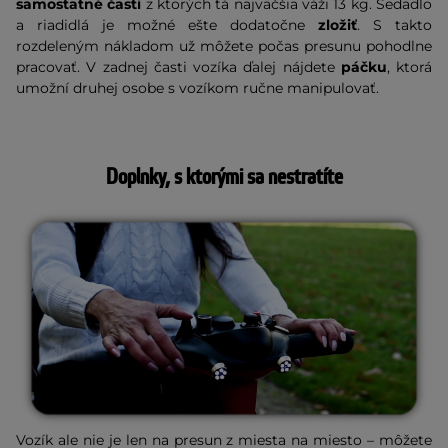
samostatné časti
z ktorých tá najväčšia váži 13 kg. Sedadlo
a riadidlá je možné ešte dodatočne
zložiť
. S takto
rozdeleným nákladom už môžete počas presunu pohodlne
pracovať. V zadnej časti vozíka ďalej nájdete
páčku
, ktorá
umožní druhej osobe s vozíkom ručne manipulovať.
Doplnky, s ktorými sa nestratíte
Vozík ale nie je len na presun z miesta na miesto – môžete