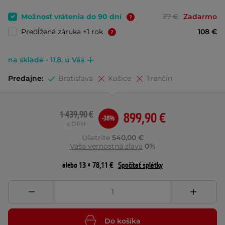
Možnosť vrátenia do 90 dní
27 €
Zadarmo
Predĺžená záruka +1 rok
108 €
na sklade - 11.8. u Vás
Predajne:
Bratislava
Košice
Trenčín
1 439,90 €
899,90 €
-38%
s DPH
Ušetríte
540,00 €
Vaša vernostná zľava
0%
alebo 13 × 78,11 €
Spočítať splátky
Do košíka