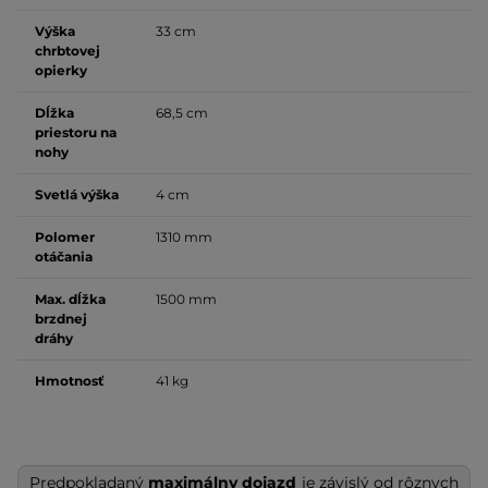
Výška
33 cm
chrbtovej
opierky
Dĺžka
68,5 cm
priestoru na
nohy
Svetlá výška
4 cm
Polomer
1310 mm
otáčania
Max. dĺžka
1500 mm
brzdnej
dráhy
Hmotnosť
41 kg
Predpokladaný
maximálny dojazd
je závislý od rôznych