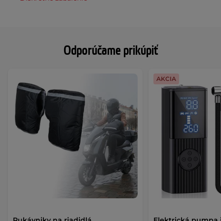
Odporúčame prikúpiť
AKCIA
Rukávniky na riadidlá
Elektrická pumpa 