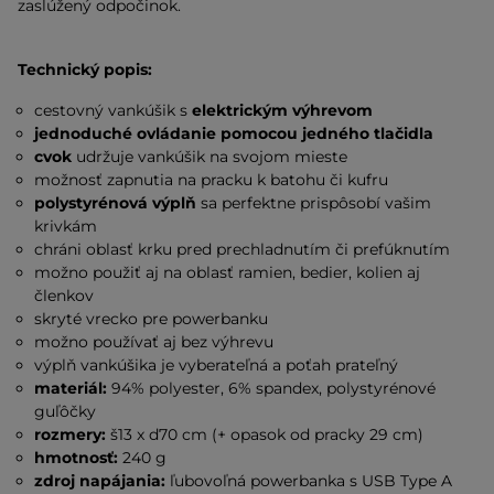
zaslúžený odpočinok.
Technický popis:
cestovný vankúšik s
elektrickým výhrevom
jednoduché ovládanie pomocou jedného tlačidla
cvok
udržuje vankúšik na svojom mieste
možnosť zapnutia na pracku k batohu či kufru
polystyrénová výplň
sa perfektne prispôsobí vašim
krivkám
chráni oblasť krku pred prechladnutím či prefúknutím
možno použiť aj na oblasť ramien, bedier, kolien aj
členkov
skryté vrecko pre powerbanku
možno používať aj bez výhrevu
výplň vankúšika je vyberateľná a poťah prateľný
materiál:
94% polyester, 6% spandex, polystyrénové
guľôčky
rozmery:
š13 x d70 cm (+ opasok od pracky 29 cm)
hmotnosť:
240 g
zdroj napájania:
ľubovoľná powerbanka s USB Type A