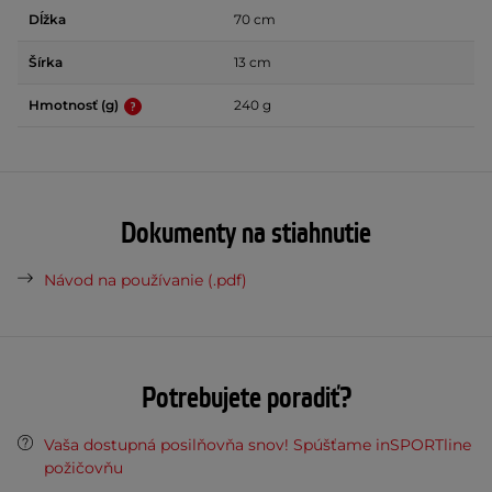
Dĺžka
70 cm
Šírka
13 cm
Hmotnosť (g)
240 g
Dokumenty na stiahnutie
Návod na používanie (.pdf)
Potrebujete poradiť?
Vaša dostupná posilňovňa snov! Spúšťame inSPORTline
požičovňu