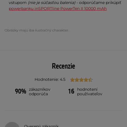
vstupom
(nie je súčasťou balenia)
- odporúčame prikúpiť
powerbanku inSPORTline PowerTen II 10000 mAh
Obrázky majú iba ilustračný charakter.
Recenzie
Hodnotenie: 4.5
zákazníkov
hodnotení
90%
16
odporúča
používateľov
Overený zákazník