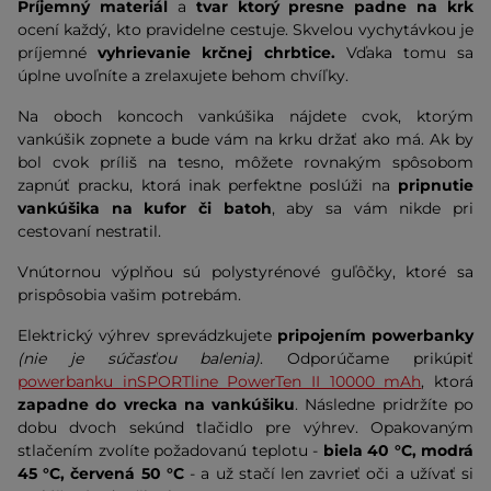
Príjemný materiál
a
tvar ktorý presne padne na krk
ocení každý, kto pravidelne cestuje. Skvelou vychytávkou je
príjemné
vyhrievanie krčnej chrbtice.
Vďaka tomu sa
úplne uvoľníte a zrelaxujete behom chvíľky.
Na oboch koncoch vankúšika nájdete cvok, ktorým
vankúšik zopnete a bude vám na krku držať ako má. Ak by
bol cvok príliš na tesno, môžete rovnakým spôsobom
zapnúť pracku, ktorá inak perfektne poslúži na
pripnutie
vankúšika na kufor či batoh
, aby sa vám nikde pri
cestovaní nestratil.
Vnútornou výplňou sú polystyrénové guľôčky, ktoré sa
prispôsobia vašim potrebám.
Elektrický výhrev sprevádzkujete
pripojením powerbanky
(nie je súčasťou balenia)
. Odporúčame prikúpiť
powerbanku inSPORTline PowerTen II 10000 mAh
, ktorá
zapadne do vrecka na vankúšiku
. Následne pridržíte po
dobu dvoch sekúnd tlačidlo pre výhrev. Opakovaným
stlačením zvolíte požadovanú teplotu -
biela 40 °C, modrá
45 °C, červená 50 °C
- a už stačí len zavrieť oči a užívať si