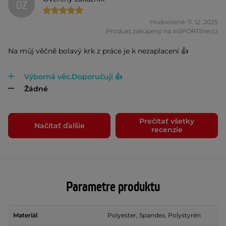
OZ
Hodnotené: 11. 12. 2025
Produkt zakúpený na inSPORTline.cz
Na můj věčně bolavý krk z práce je k nezaplacení 👍
Výborná věc.Doporučuji 👍
Žádné
Prečítať všetky
Načítať ďalšie
recenzie
Parametre produktu
Materiál
Polyester, Spandex, Polystyrén