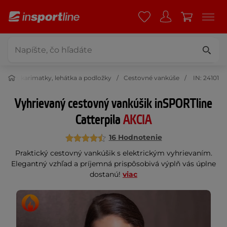
trace, karimatky, lehátka a podložky
Cestovné vankúše
IN: 24101
Vyhrievaný cestovný vankúšik inSPORTline
Catterpila
AKCIA
16 Hodnotenie
Praktický cestovný vankúšik s elektrickým vyhrievaním.
Elegantný vzhľad a príjemná prispôsobivá výplň vás úplne
dostanú!
viac