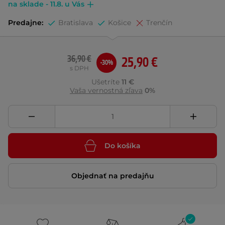
na sklade - 11.8. u Vás
Predajne:
Bratislava
Košice
Trenčín
36,90 €
25,90 €
-30%
s DPH
Ušetríte
11 €
Vaša vernostná zľava
0%
Do košíka
Objednať na predajňu