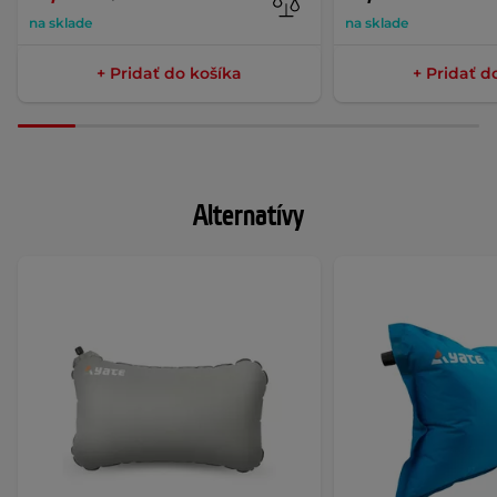
na sklade
na sklade
+ Pridať do košíka
+ Pridať d
Alternatívy